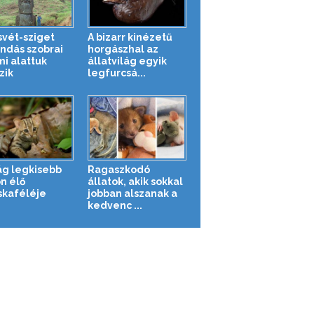
svét-sziget
A bizarr kinézetű
ndás szobrai
horgászhal az
mi alattuk
állatvilág egyik
zik
legfurcsá...
lág legkisebb
Ragaszkodó
n élő
állatok, akik sokkal
kaféléje
jobban alszanak a
kedvenc ...