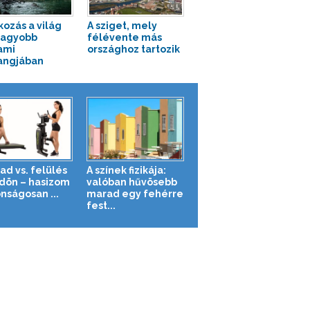
kozás a világ
A sziget, mely
nagyobb
félévente más
ami
országhoz tartozik
angjában
ad vs. felülés
A színek fizikája:
ldön – hasizom
valóban hűvösebb
nságosan ...
marad egy fehérre
fest...