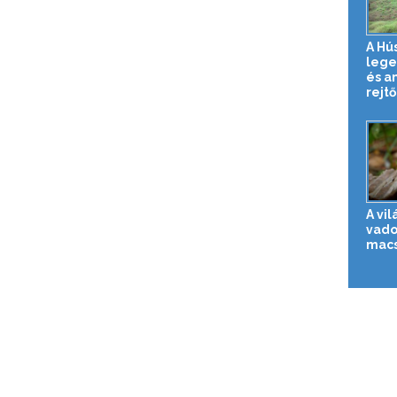
A Hú
lege
és a
rejtő
A vi
vado
macs