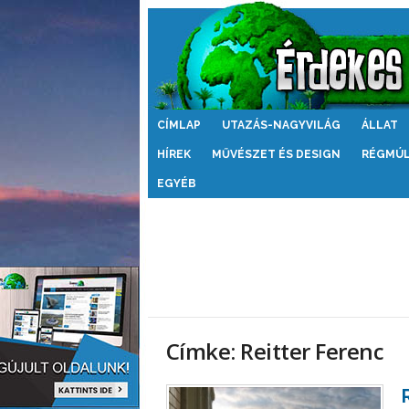
Érdekes
CÍMLAP
UTAZÁS-NAGYVILÁG
ÁLLAT
Világ
HÍREK
MŰVÉSZET ÉS DESIGN
RÉGMÚ
EGYÉB
Címke: Reitter Ferenc