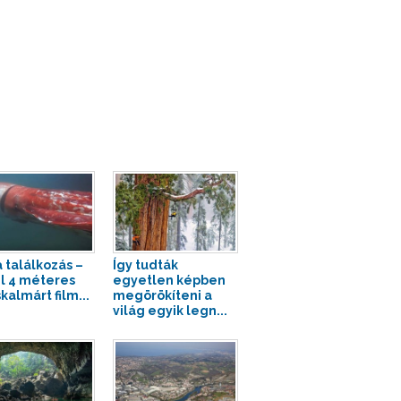
a találkozás –
Így tudták
l 4 méteres
egyetlen képben
kalmárt film...
megörökíteni a
világ egyik legn...