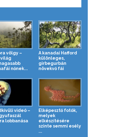
ra völgy –
A kanadai Hafford
 világ
különleges,
magasabb
girbegurbán
afái nőnek...
növekvő fái
kívüli videó –
Elképesztő fotók,
gyufaszál
melyek
ra lobbanása
elkészítésére
szinte semmi esély
...