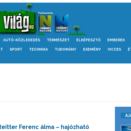
AUTÓ-KÖZLEKEDÉS
TERMÉSZET
ELKÉPESZTŐ
EMBEREK
LT
SPORT
TECHNIKA
TUDOMÁNY
ESEMÉNY
VICCES
É
AJ
Reitter Ferenc álma – hajózható