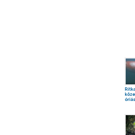
Ritk
köze
óriás