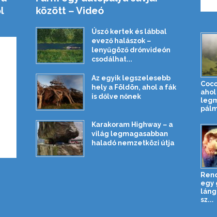
l
között – Videó
Úszó kertek és lábbal
evező halászok –
lenyűgöző drónvideón
csodálhat...
Az egyik legszelesebb
Coco
hely a Földön, ahol a fák
ahol
is dőlve nőnek
leg
pálm
Karakoram Highway – a
világ legmagasabban
haladó nemzetközi útja
Rend
egy 
láng
sz...