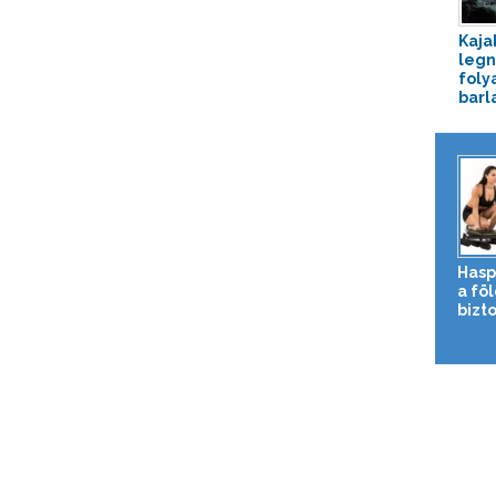
Kaja
leg
foly
barl
Hasp
a fö
bizto