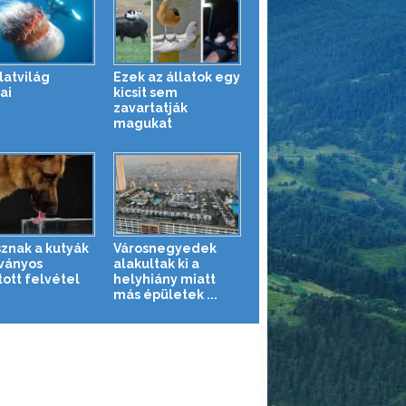
latvilág
Ezek az állatok egy
ai
kicsit sem
zavartatják
magukat
sznak a kutyák
Városnegyedek
tványos
alakultak ki a
tott felvétel
helyhiány miatt
más épületek ...