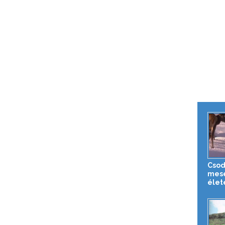
Csod
mesé
élet