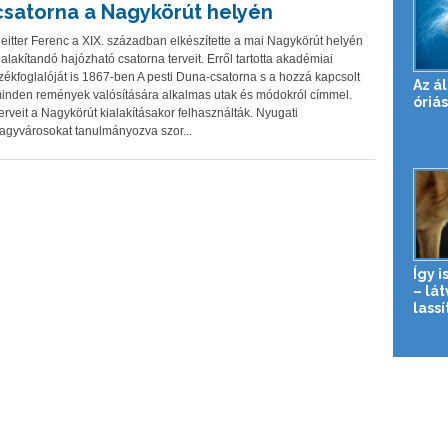
csatorna a Nagykörút helyén
eitter Ferenc a XIX. században elkészítette a mai Nagykörút helyén
ialakítandó hajózható csatorna terveit. Erről tartotta akadémiai
zékfoglalóját is 1867-ben A pesti Duna-csatorna s a hozzá kapcsolt
Az ál
inden remények valósítására alkalmas utak és módokról címmel.
óriás
erveit a Nagykörút kialakításakor felhasználták. Nyugati
agyvárosokat tanulmányozva szor...
Így i
– lá
lassí