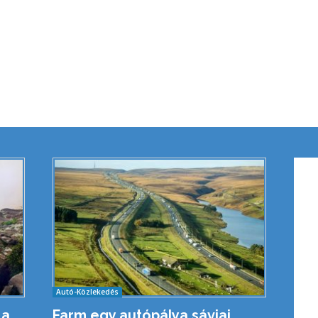
Autó-Közlekedés
 a
Farm egy autópálya sávjai