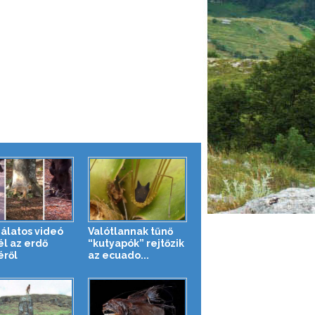
álatos videó
Valótlannak tűnő
l az erdő
“kutyapók” rejtőzik
éről
az ecuado...