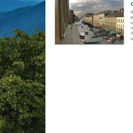
R
k
s
m
T
n