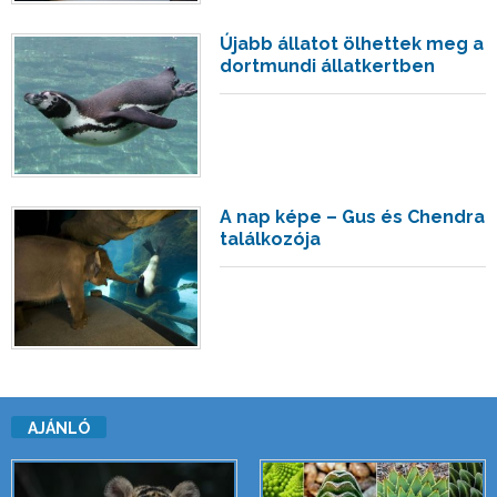
Újabb állatot ölhettek meg a
dortmundi állatkertben
A nap képe – Gus és Chendra
találkozója
AJÁNLÓ