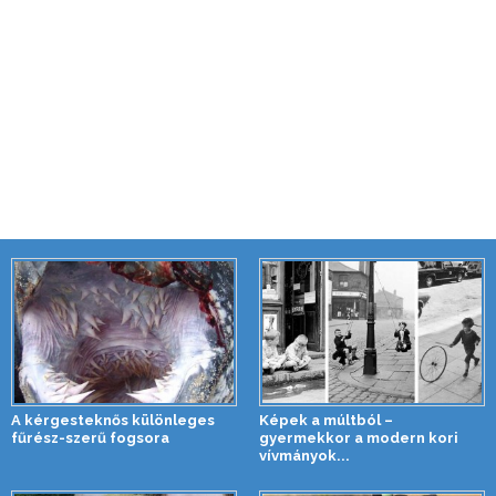
A kérgesteknős különleges
Képek a múltból –
fűrész-szerű fogsora
gyermekkor a modern kori
vívmányok...