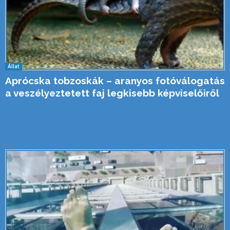
Állat
Aprócska tobzoskák – aranyos fotóválogatás
a veszélyeztetett faj legkisebb képviselőiről