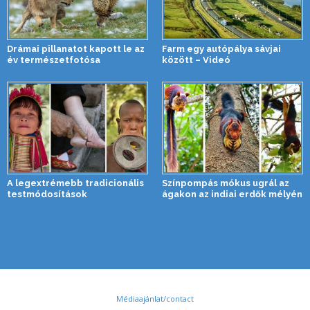
Drámai pillanatot kapott le az
Farm egy autópálya sávjai
év természetfotósa
között – Videó
A legextrémebb tradicionális
Színpompás mókus ugrál az
testmódosítások
ágakon az indiai erdők mélyén
Médiaajánlat/contact