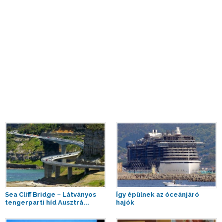
Sea Cliff Bridge – Látványos
Így épülnek az óceánjáró
tengerparti híd Ausztrá...
hajók