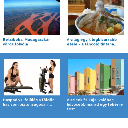
Betsiboka: Madagaszkár
A világ egyik legbizarrabb
vörös folyója
étele – a táncoló tintaha...
Haspad vs. felülés a földön –
A színek fizikája: valóban
hasizom biztonságosan ...
hűvösebb marad egy fehérre
fest...