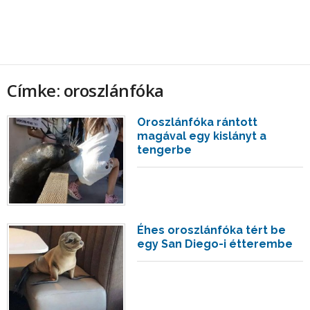
Címke: oroszlánfóka
Oroszlánfóka rántott
magával egy kislányt a
tengerbe
Éhes oroszlánfóka tért be
egy San Diego-i étterembe