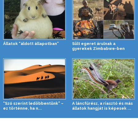
Állatok “áldott állapotban”
Sült egeret árulnak a
gyerekek Zimbabwe-ben
“Szó szerint ledöbbentünk” –
A láncfűrész, a riasztó és más
ez történne, ha n...
állatok hangját is képesek ...