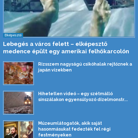
Elképesztő
Lebegés a város felett – elképesztő
medence épült egy amerikai felhőkarcolón
Rizsszem nagyságú csikóhalak rejtőznek a
japán vizekben
Hihetetlen videó – egy szétmálló
sínszálakon egyensúlyozó dízelmonstr...
Múzeumlátogatók, akik saját
hasonmásukat fedezték fel régi
festményeken