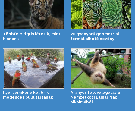
Többféle tigris létezik, mint
20 gyönyörű geometriai
hinnénk
formát alkotó növény
Ilyen, amikor a kolibrik
Aranyos fotóválogatás a
medencés bulit tartanak
Nemzetközi Lajhár Nap
alkalmából