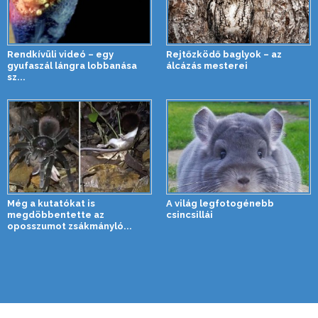
Rendkívüli videó – egy
Rejtőzködő baglyok – az
gyufaszál lángra lobbanása
álcázás mesterei
sz...
Még a kutatókat is
A világ legfotogénebb
megdöbbentette az
csincsillái
oposszumot zsákmányló...