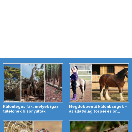
Különleges fák, melyek igazi
Megdöbbentő különbségek –
túlélőnek bizonyultak
az állatvilág törpéi és ór...