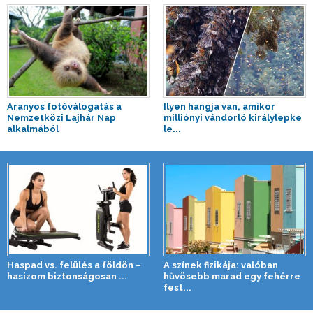
Aranyos fotóválogatás a
Ilyen hangja van, amikor
Nemzetközi Lajhár Nap
milliónyi vándorló királylepke
alkalmából
le...
Haspad vs. felülés a földön –
A színek fizikája: valóban
hasizom biztonságosan ...
hűvösebb marad egy fehérre
fest...