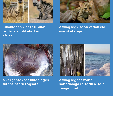
Különleges kinézetű állat
A világ legkisebb vadon élő
rejtőzik a föld alatt az
macskaféléje
afrikai...
A kérgesteknős különleges
A világ leghosszabb
fűrész-szerű fogsora
sóbarlangja rejtőzik a Holt-
tenger mel...