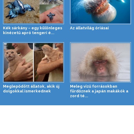
Kék sárkány – egy különleges
Az állatvilág óriásai
kinézetű apró tengeri é...
Meglepődött állatok, akik új
Meleg vizű forrásokban
dolgokkal ismerkednek
fürdőznek a japán makákók a
zord té...