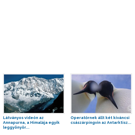
Látványos videón az
Operatőrnek állt két kíváncsi
Annapurna, a Himalája egyik
császárpingvin az Antarktisz...
leggyönyör...