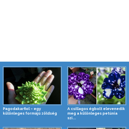
Pagodakarfiol – egy
A csillagos égbolt elevenedik
különleges formájú zöldség
meg a különleges petúnia
szi...