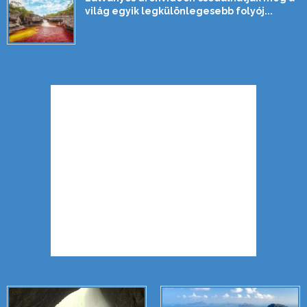
világ egyik legkülönlegesebb folyój...