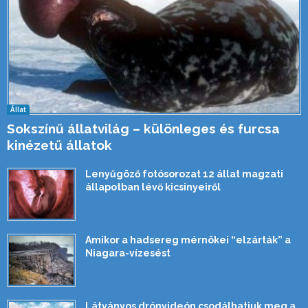
Állat
Sokszínű állatvilág – különleges és furcsa
kinézetű állatok
Lenyűgöző fotósorozat 12 állat magzati
állapotban lévő kicsinyeiről
Amikor a hadsereg mérnökei “elzárták” a
Niagara-vízesést
Látványos drónvideón csodálhatjuk meg a