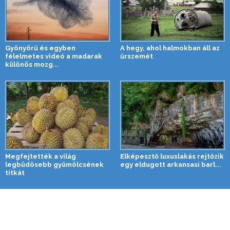
Gyönyörű és egyben
A hegy, ahol halmokban áll az
félelmetes videó a madarak
űrszemét
különös mozg...
Megfejtették a világ
Elképesztő luxuslakás rejtőzik
legbüdösebb gyümölcsének
egy eldugott arkansasi barl...
titkát