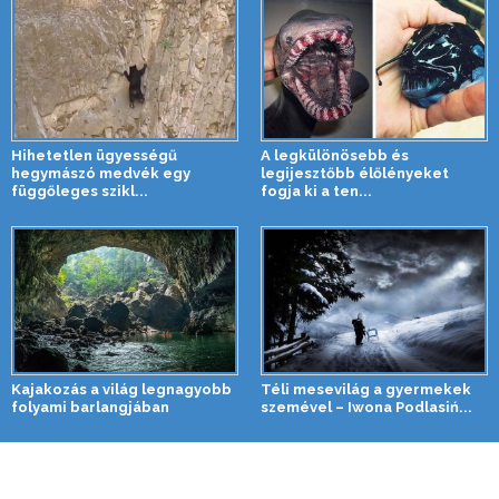
Hihetetlen ügyességű
A legkülönösebb és
hegymászó medvék egy
legijesztőbb élőlényeket
függőleges szikl...
fogja ki a ten...
Kajakozás a világ legnagyobb
Téli mesevilág a gyermekek
folyami barlangjában
szemével – Iwona Podlasiń...