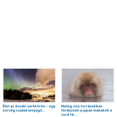
Élet az északi sarkkörön – egy
Meleg vizű forrásokban
norvég család lenyűgö...
fürdőznek a japán makákók a
zord té...