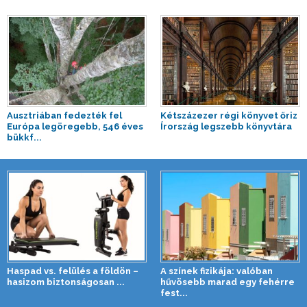
Ausztriában fedezték fel
Kétszázezer régi könyvet őriz
Európa legöregebb, 546 éves
Írország legszebb könyvtára
bükkf...
Haspad vs. felülés a földön –
A színek fizikája: valóban
hasizom biztonságosan ...
hűvösebb marad egy fehérre
fest...