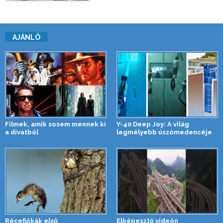
AJÁNLÓ
Filmek, amik sosem mennek ki
Y-40 Deep Joy: A világ
a divatból
legmélyebb úszómedencéje
Récefiókák első
Elképesztő videón