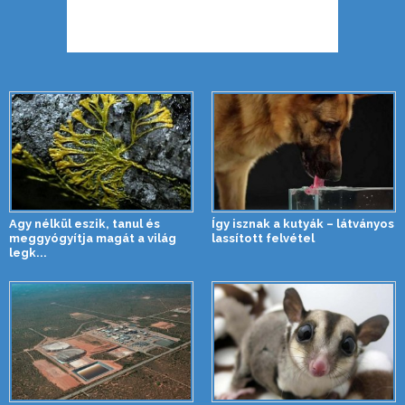
Agy nélkül eszik, tanul és
Így isznak a kutyák – látványos
meggyógyítja magát a világ
lassított felvétel
legk...