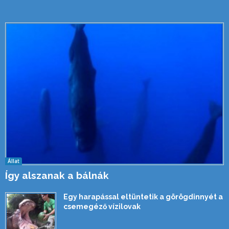
Állat
Így alszanak a bálnák
Egy harapással eltüntetik a görögdinnyét a
csemegéző vízilovak