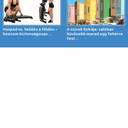
Haspad vs. felülés a földön –
A színek fizikája: valóban
hasizom biztonságosan ...
hűvösebb marad egy fehérre
fest...