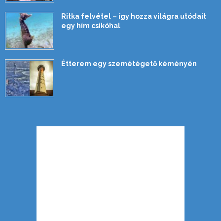
Ritka felvétel – így hozza világra utódait
egy hím csikóhal
Étterem egy szemétégető kéményén