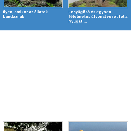
Ilyen, amikor az állatok
Lenyűgöző és egyben
bandáznak
félelmetes útvonal vezet fel a
Nyugati...