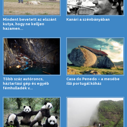
Mindent bevetett az elszánt
Kanári a szénbányában
kutya, hogy ne kelljen
hazamen...
Több száz autóroncs,
Casa do Penedo – a mesébe
háztartási gép és egyéb
illő portugál kőház
fémhulladék v...