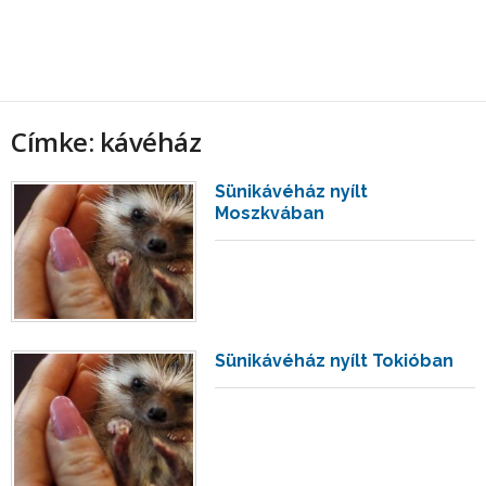
Címke: kávéház
Sünikávéház nyílt
Moszkvában
Sünikávéház nyílt Tokióban