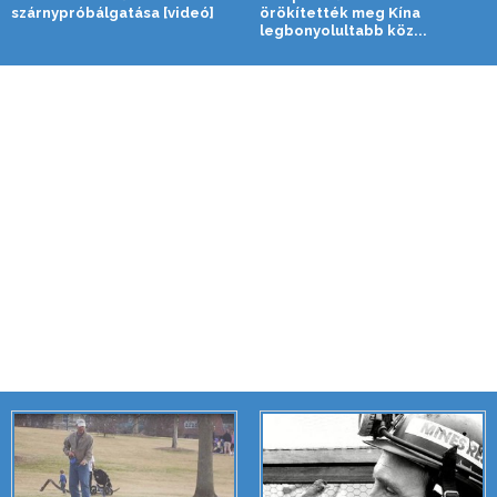
szárnypróbálgatása [videó]
örökítették meg Kína
legbonyolultabb köz...