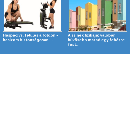
Haspad vs. felülés a földön –
A színek fizikája: valóban
hasizom biztonságosan ...
hűvösebb marad egy fehérre
fest...