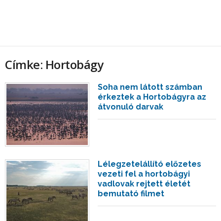
Címke: Hortobágy
Soha nem látott számban
érkeztek a Hortobágyra az
átvonuló darvak
Lélegzetelállító előzetes
vezeti fel a hortobágyi
vadlovak rejtett életét
bemutató filmet