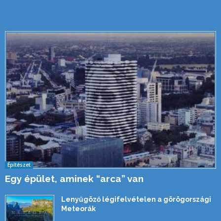
Építészet
Egy épület, aminek “arca” van
Lenyűgöző légifelvételen a görögországi
Meteorák