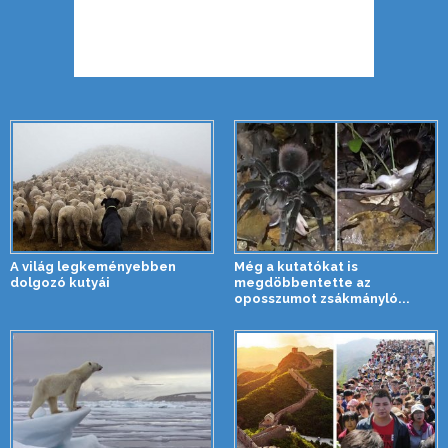
A világ legkeményebben
Még a kutatókat is
dolgozó kutyái
megdöbbentette az
oposszumot zsákmányló...