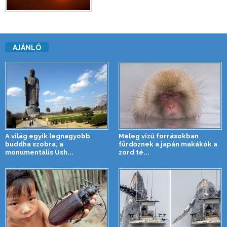
AJÁNLÓ
A világ egyik legnagyobb
Meleg vizű forrásokban
buddha szobra, a
fürdőznek a japán makákók a
monumentális Ush...
zord té...