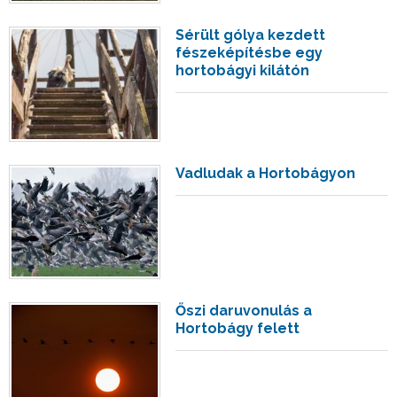
Sérült gólya kezdett
fészeképítésbe egy
hortobágyi kilátón
Vadludak a Hortobágyon
Őszi daruvonulás a
Hortobágy felett