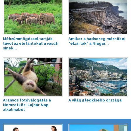
Méhzümmögéssel tartják
Amikor a hadsereg mérnökei
távol az elefántokat a vasúti
“elzárták” a Niagar...
sínek...
Aranyos fotóválogatás a
A világ 5 legkisebb országa
Nemzetközi Lajhár Nap
alkalmából