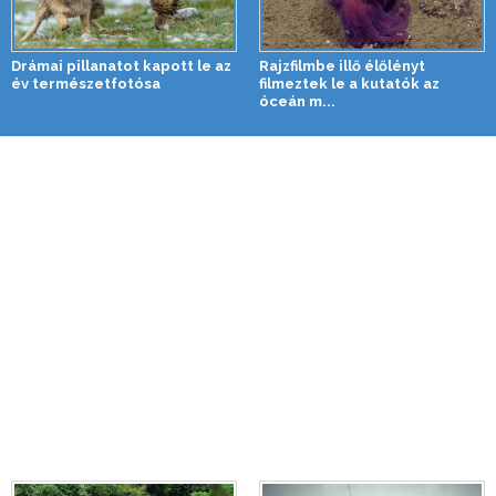
Drámai pillanatot kapott le az
Rajzfilmbe illő élőlényt
év természetfotósa
filmeztek le a kutatók az
óceán m...