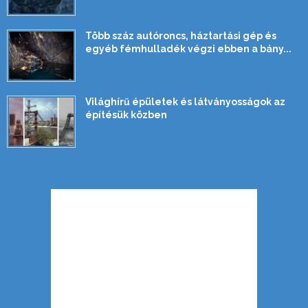
Több száz autóroncs, háztartási gép és
egyéb fémhulladék végzi ebben a bány...
Világhírű épületek és látványosságok az
építésük közben