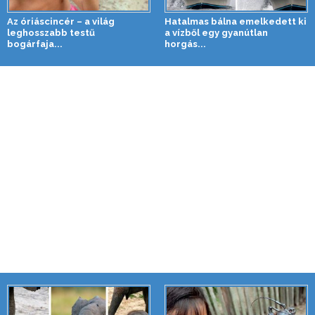
Az óriáscincér – a világ
Hatalmas bálna emelkedett ki
leghosszabb testű
a vízből egy gyanútlan
bogárfaja...
horgás...