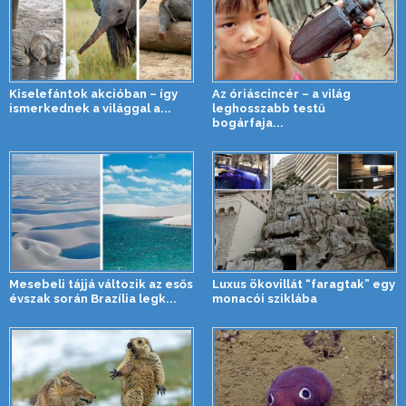
Kiselefántok akcióban – így
Az óriáscincér – a világ
ismerkednek a világgal a...
leghosszabb testű
bogárfaja...
Mesebeli tájjá változik az esős
Luxus ökovillát “faragtak” egy
évszak során Brazília legk...
monacói sziklába