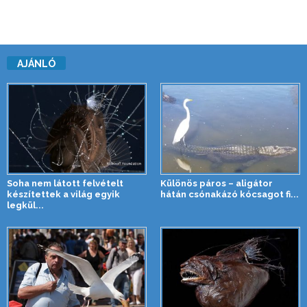
AJÁNLÓ
Soha nem látott felvételt
Különös páros – aligátor
készítettek a világ egyik
hátán csónakázó kócsagot fi...
legkül...