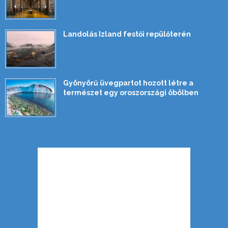
Landolás Izland festői repülőterén
Gyönyörű üvegpartot hozott létre a
természet egy oroszországi öbölben