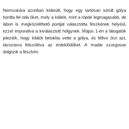
Nemsokára azonban kiderült, hogy egy tartósan sérült gólya
hordta fel oda őket, mely a kilátót, mint a röpde legmagasabb, de
lábon is megközelíthető pontját választotta fészkének helyéül,
ezzel imponálva a kiválasztott hölgynek. Május 1-én a látogatók
jelezték, hogy kilátót birtokba vette a gólya, és féltve őrzi azt,
távozásra felszólítva az érdeklődőket. A madár szorgosan
dolgozik a fészkén.