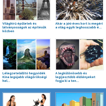
Világhírű épületek és
Akár a 300 éves kort is megéri
látványosságok az építésük
a világ egyik leghosszabb é...
közben
Lélegzetelállító hegyvidék
A legkülönösebb és
Kína legújabb világörökségi
legijesztőbb élőlényeket
hel...
fogja ki a ten...