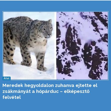
Állat
Meredek hegyoldalon zuhanva ejtette el
zsákmányát a hópárduc – elképesztő
felvétel