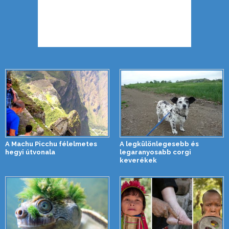
A Machu Picchu félelmetes
A legkülönlegesebb és
hegyi útvonala
legaranyosabb corgi
keverékek