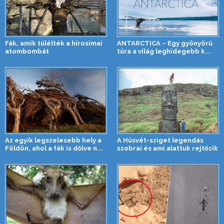
Fák, amik túlélték a hirosimai
ANTARCTICA – Egy gyönyörű
atombombát
túra a világ leghidegebb k...
Az egyik legszelesebb hely a
A Húsvét-sziget legendás
Földön, ahol a fák is dőlve n...
szobrai és ami alattuk rejtőzik