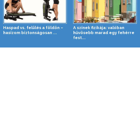
Haspad vs. felülés a földön –
A színek fizikája: valóban
hasizom biztonságosan ...
hűvösebb marad egy fehérre
fest...