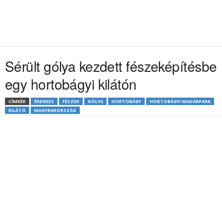
Sérült gólya kezdett fészeképítésbe
egy hortobágyi kilátón
CÍMKÉK
ÉRDEKES
FÉSZEK
GÓLYA
HORTOBÁGY
HORTOBÁGYI MADÁRPARK
KILÁTÓ
MAGYRARORSZÁG