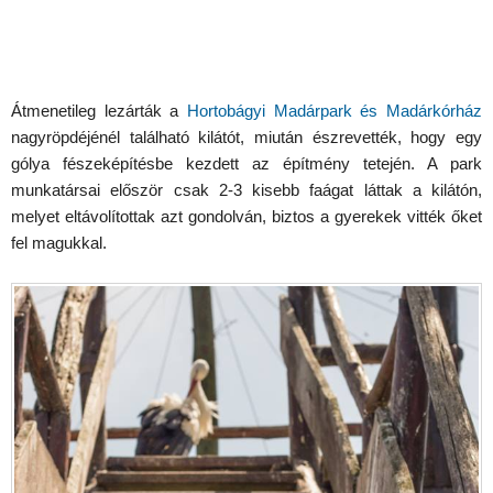
Átmenetileg lezárták a
Hortobágyi Madárpark és Madárkórház
nagyröpdéjénél található kilátót, miután észrevették, hogy egy
gólya fészeképítésbe kezdett az építmény tetején. A park
munkatársai először csak 2-3 kisebb faágat láttak a kilátón,
melyet eltávolítottak azt gondolván, biztos a gyerekek vitték őket
fel magukkal.