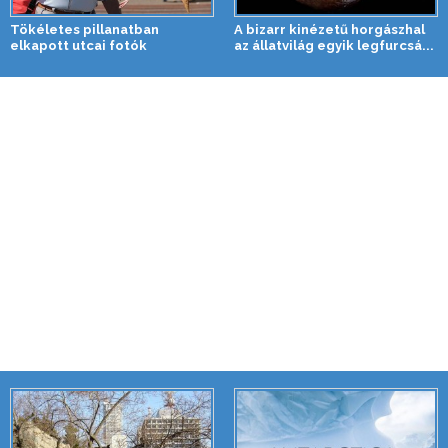
Tökéletes pillanatban
A bizarr kinézetű horgászhal
elkapott utcai fotók
az állatvilág egyik legfurcsá...