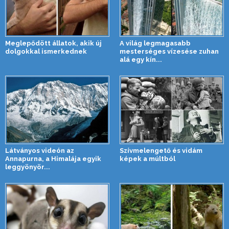
Meglepődött állatok, akik új
A világ legmagasabb
dolgokkal ismerkednek
mesterséges vízesése zuhan
alá egy kín...
Látványos videón az
Szívmelengető és vidám
Annapurna, a Himalája egyik
képek a múltból
leggyönyör...