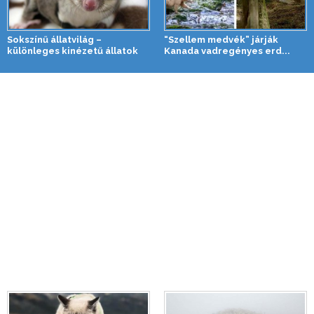
Sokszínű állatvilág –
“Szellem medvék” járják
különleges kinézetű állatok
Kanada vadregényes erd...