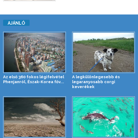
AJÁNLÓ
Az első 360 fokos légifelvétel
A legkülönlegesebb és
Phenjanról, Észak-Korea főv...
legaranyosabb corgi
keverékek