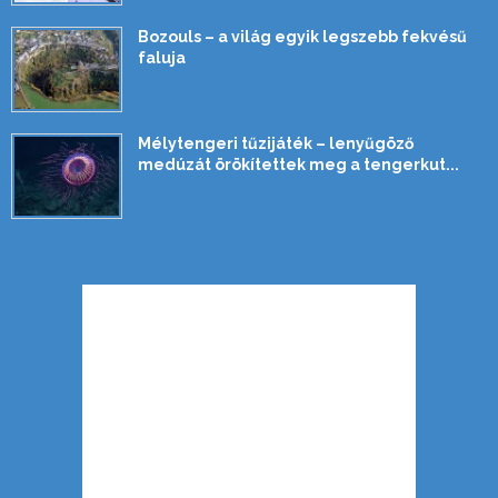
Bozouls – a világ egyik legszebb fekvésű
faluja
Mélytengeri tűzijáték – lenyűgöző
medúzát örökítettek meg a tengerkut...