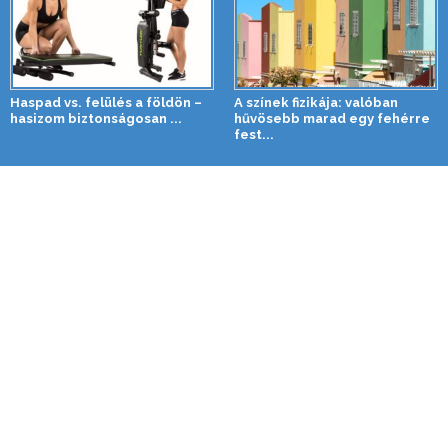
Haspad vs. felülés a földön –
A színek fizikája: valóban
hasizom biztonságosan ...
hűvösebb marad egy fehérre
fest...