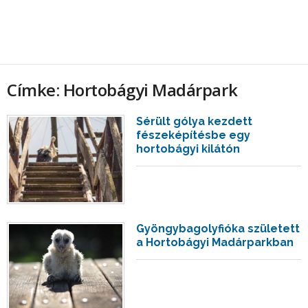
Címke: Hortobágyi Madárpark
Sérült gólya kezdett
fészeképítésbe egy
hortobágyi kilátón
Gyöngybagolyfióka született
a Hortobágyi Madárparkban