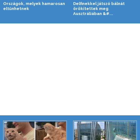
Országok, melyek hamarosan
Delfinekkel játszó bálnát
eltűnhetnek
örökítettek meg
Ausztráliában &#...