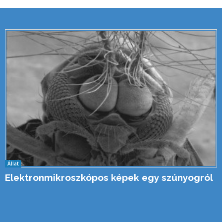
Állat
Elektronmikroszkópos képek egy szúnyogról