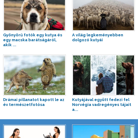
Gyönyörű fotók egy kutya és
A világ legkeményebben
egy macska barátságáról,
dolgozó kutyái
akik ...
Drámai pillanatot kapott le az
Kutyájával együtt fedezi fel
év természetfotósa
Norvégia vadregényes tájait
a...