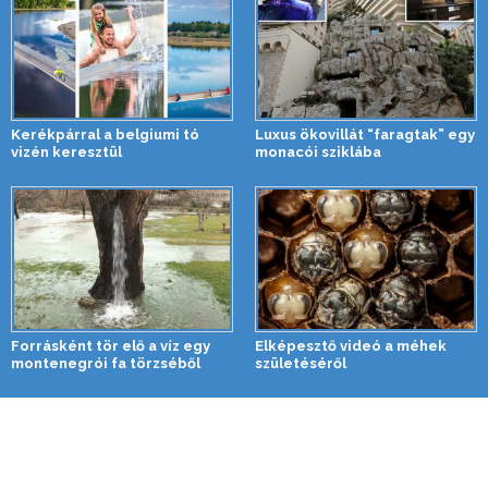
Kerékpárral a belgiumi tó
Luxus ökovillát “faragtak” egy
vizén keresztül
monacói sziklába
Forrásként tör elő a víz egy
Elképesztő videó a méhek
montenegrói fa törzséből
születéséről