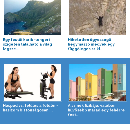
Egy festői karib-tengeri
Hihetetlen ügyességű
szigeten található a világ
hegymászó medvék egy
legsze...
függőleges szikl...
Haspad vs. felülés a földön –
A színek fizikája: valóban
hasizom biztonságosan ...
hűvösebb marad egy fehérre
fest...