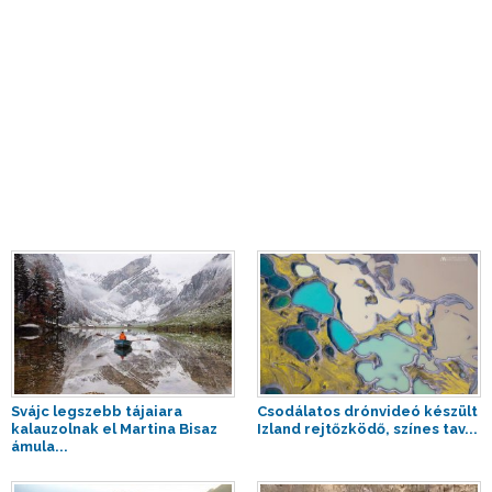
Svájc legszebb tájaiara
Csodálatos drónvideó készült
kalauzolnak el Martina Bisaz
Izland rejtőzködő, színes tav...
ámula...