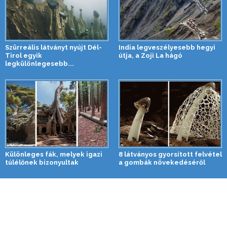
Szürreális látványt nyújt Dél-
India legveszélyesebb hegyi
Tirol egyik
útja, a Zoji La hágó
legkülönlegesebb...
Különleges fák, melyek igazi
8 látványos gyorsított felvétel
túlélőnek bizonyultak
a gombák növekedéséről