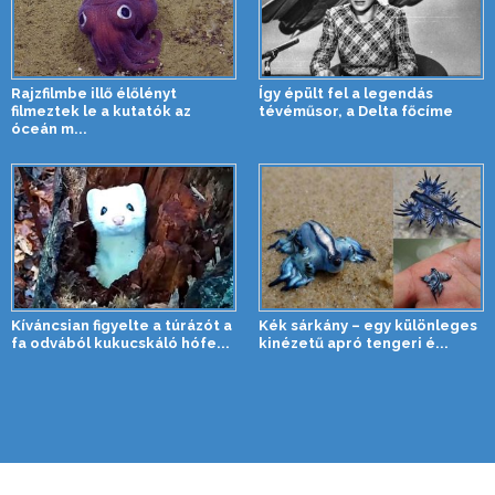
Rajzfilmbe illő élőlényt
Így épült fel a legendás
filmeztek le a kutatók az
tévéműsor, a Delta főcíme
óceán m...
Kíváncsian figyelte a túrázót a
Kék sárkány – egy különleges
fa odvából kukucskáló hófe...
kinézetű apró tengeri é...