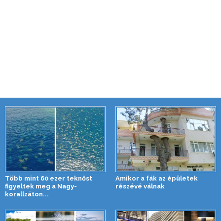
Több mint 60 ezer teknőst
Amikor a fák az épületek
figyeltek meg a Nagy-
részévé válnak
korallzáton...