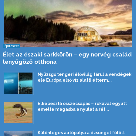
Építészet
Élet az északi sarkkörön – egy norvég család
lenyűgöző otthona
Nyüzsgő tengeri élővilág tárul a vendégek
elé Európa első víz alatti étterm...
Elképesztő összecsapás – rókával együtt
emelte magasba a nyulat a rét...
Különleges autópálya a dzsungel fölött