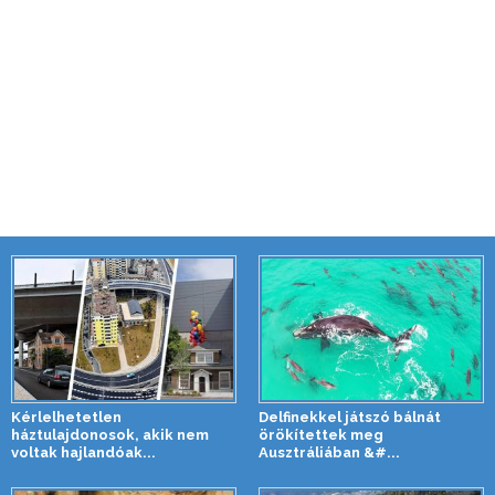
Kérlelhetetlen
Delfinekkel játszó bálnát
háztulajdonosok, akik nem
örökítettek meg
voltak hajlandóak...
Ausztráliában &#...