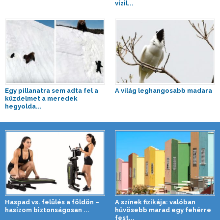
vízil...
Egy pillanatra sem adta fel a
A világ leghangosabb madara
küzdelmet a meredek
hegyolda...
Haspad vs. felülés a földön –
A színek fizikája: valóban
hasizom biztonságosan ...
hűvösebb marad egy fehérre
fest...