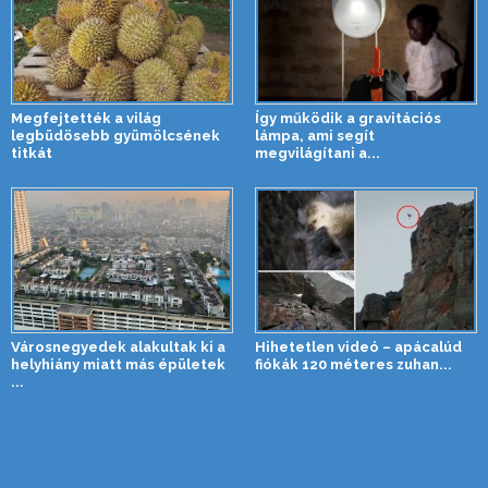
Megfejtették a világ
Így működik a gravitációs
legbüdösebb gyümölcsének
lámpa, ami segít
titkát
megvilágítani a...
Városnegyedek alakultak ki a
Hihetetlen videó – apácalúd
helyhiány miatt más épületek
fiókák 120 méteres zuhan...
...