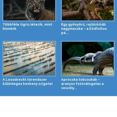
Többféle tigris létezik, mint
Egy gyönyörű, rejtőzködő
hinnénk
nagymacska – a ködfoltos
pá...
A Loosdrecht tórendszer
Aprócska tobzoskák –
különleges keskeny szigetei
aranyos fotóválogatás a
veszély...