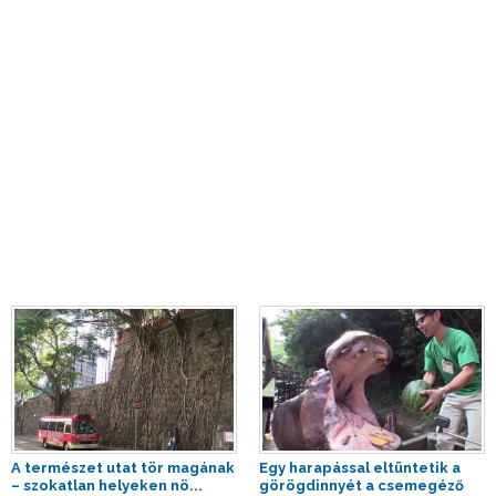
A természet utat tör magának
Egy harapással eltüntetik a
– szokatlan helyeken nö...
görögdinnyét a csemegéző