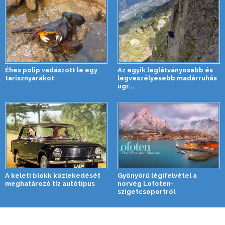
Éhes polip vadászott le egy
Az egyik leglátványosabb és
tarisznyarákot
legveszélyesebb madárruhás
ugr...
A keleti blokk közlekedését
Gyönyörű légifelvétel a
meghatározó tíz autótípus
norvég Lofoten-
szigetcsoportról