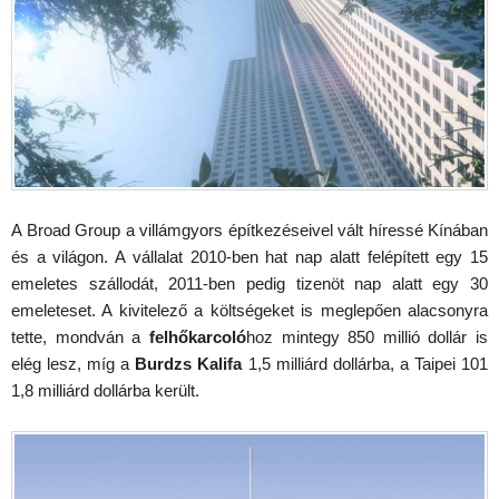
A Broad Group a villámgyors építkezéseivel vált híressé Kínában
és a világon. A vállalat 2010-ben hat nap alatt felépített egy 15
emeletes szállodát, 2011-ben pedig tizenöt nap alatt egy 30
emeleteset. A kivitelező a költségeket is meglepően alacsonyra
tette, mondván a
felhőkarcoló
hoz mintegy 850 millió dollár is
elég lesz, míg a
Burdzs Kalifa
1,5 milliárd dollárba, a Taipei 101
1,8 milliárd dollárba került.