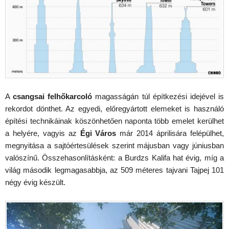
A
csangsai felhőkarcoló
magasságán túl építkezési idejével is
rekordot dönthet. Az egyedi, előregyártott elemeket is használó
építési technikáinak köszönhetően naponta több emelet kerülhet
a helyére, vagyis az
Égi Város
már 2014 áprilisára felépülhet,
megnyitása a sajtóértesülések szerint májusban vagy júniusban
valószínű. Összehasonlításként: a Burdzs Kalifa hat évig, míg a
világ második legmagasabbja, az 509 méteres tajvani Tajpej 101
négy évig készült.