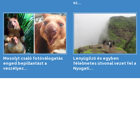
sz...
Mosolyt csaló fotóválogatás
Lenyűgöző és egyben
enged bepillantást a
félelmetes útvonal vezet fel a
veszélyez...
Nyugati...