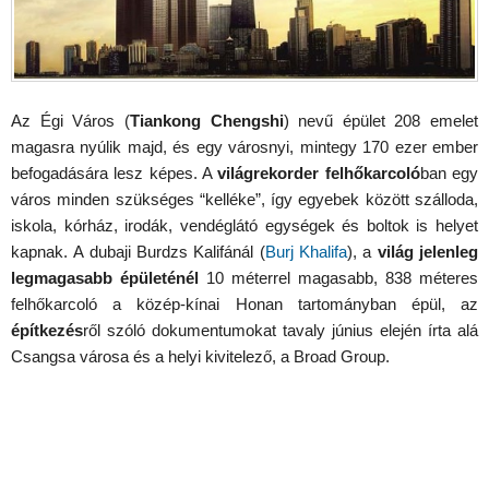
Az Égi Város (
Tiankong Chengshi
) nevű épület 208 emelet
magasra nyúlik majd, és egy városnyi, mintegy 170 ezer ember
befogadására lesz képes. A
világrekorder felhőkarcoló
ban egy
város minden szükséges “kelléke”, így egyebek között szálloda,
iskola, kórház, irodák, vendéglátó egységek és boltok is helyet
kapnak. A dubaji Burdzs Kalifánál (
Burj Khalifa
), a
világ jelenleg
legmagasabb épületénél
10 méterrel magasabb, 838 méteres
felhőkarcoló a közép-kínai Honan tartományban épül, az
építkezés
ről szóló dokumentumokat tavaly június elején írta alá
Csangsa városa és a helyi kivitelező, a Broad Group.