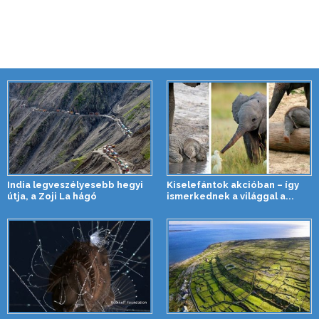
India legveszélyesebb hegyi
Kiselefántok akcióban – így
útja, a Zoji La hágó
ismerkednek a világgal a...