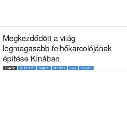
Megkezdődött a világ
legmagasabb felhőkarcolójának
építése Kínában
CÍMKÉK
ÉPÍTÉSZET
ÉPÜLET
ÉRDEKES
KÍNA
REKORD