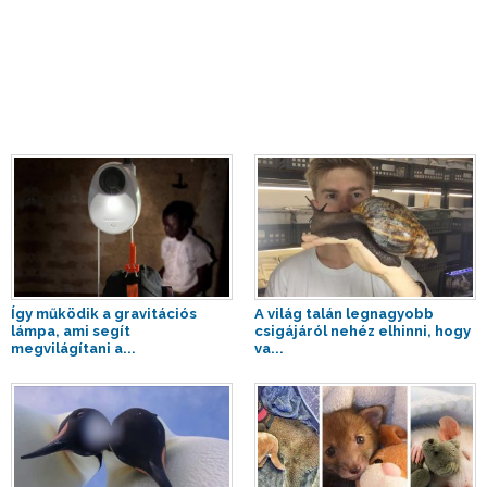
Így működik a gravitációs
A világ talán legnagyobb
lámpa, ami segít
csigájáról nehéz elhinni, hogy
megvilágítani a...
va...