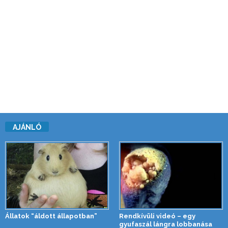
AJÁNLÓ
Állatok “áldott állapotban”
Rendkívüli videó – egy
gyufaszál lángra lobbanása