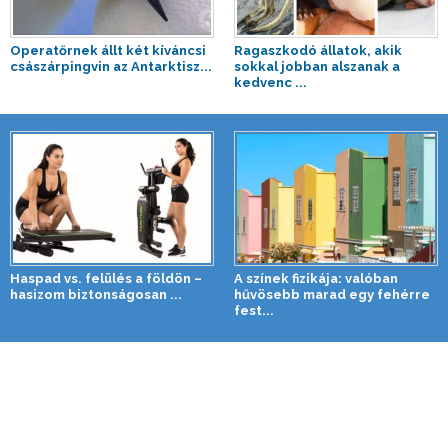
Operatőrnek állt két kíváncsi
Ragaszkodó állatok, akik
császárpingvin az Antarktisz...
sokkal jobban alszanak a
kedvenc ...
Haspad vs. felülés a földön –
A színek fizikája: valóban
hasizom biztonságosan ...
hűvösebb marad egy fehérre
fest...