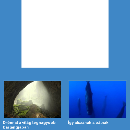
Drónnal a világ legnagyobb
Így alszanak a bálnák
barlangjában