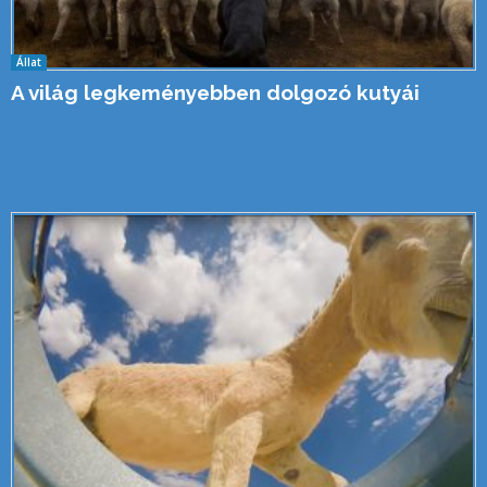
Állat
A világ legkeményebben dolgozó kutyái