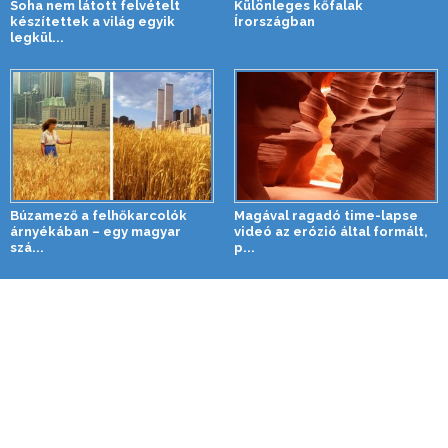
Soha nem látott felvételt
Különleges kőfalak
készítettek a világ egyik
Írországban
legkül...
Búzamező a felhőkarcolók
Magával ragadó time-lapse
árnyékában – egy magyar
videó az erózió által formált,
szá...
p...