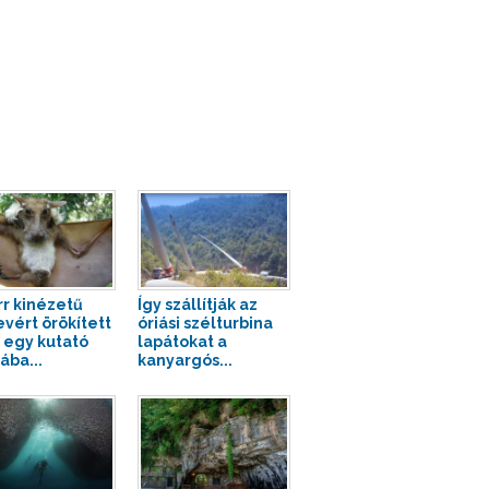
rr kinézetű
Így szállítják az
vért örökített
óriási szélturbina
egy kutató
lapátokat a
ába...
kanyargós...