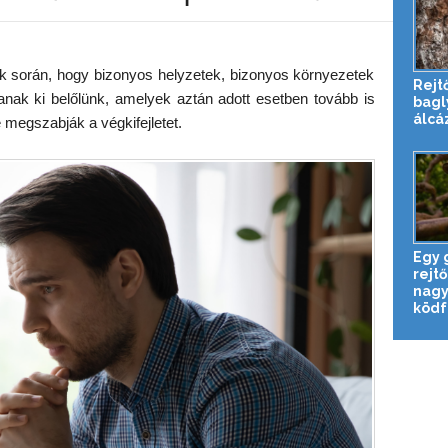
ünk során, hogy bizonyos helyzetek, bizonyos környezetek
Rejt
anak ki belőlünk, amelyek aztán adott esetben tovább is
bagl
álcá
 megszabják a végkifejletet.
Egy 
rejt
nagy
ködfo