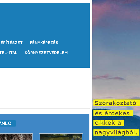
ÉPÍTÉSZET
FÉNYKÉPEZÉS
TEL-ITAL
KÖRNYEZETVÉDELEM
ÁNLÓ