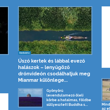
Kedvenc
Úszó kertek és lábbal evező
halászok – lenyűgöző
drónvideón csodálhatjuk meg
Mianmar különlege...
Gyönyörű
levendulamező öleli
körbe a hatalmas, földbe
Mind
süllyesztett Buddha s...
az e