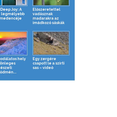
 Deep Joy: A
Előszeretettel
g legmélyebb
vadásznak
ómedencéje
madarakra az
imádkozó sáskák
sodálatos hely
Egy zergére
lönleges
csapott le a szirti
észeti
sas – videó
ődmén...