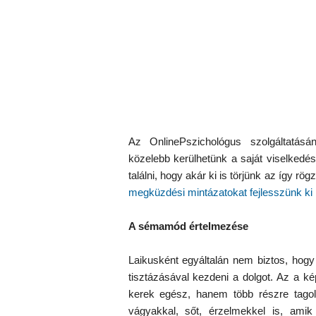
Az OnlinePszichológus szolgáltatá
közelebb kerülhetünk a saját viselkedés
találni, hogy akár ki is törjünk az így rö
megküzdési mintázatokat fejlesszünk k
A sémamód értelmezése
Laikusként egyáltalán nem biztos, hogy
tisztázásával kezdeni a dolgot. Az a 
kerek egész, hanem több részre tagoló
vágyakkal, sőt, érzelmekkel is, am