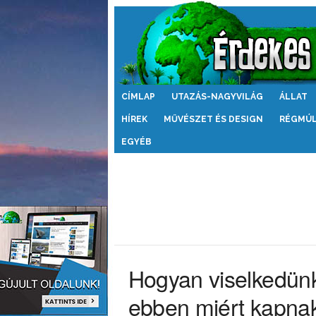
Érdekes
CÍMLAP
UTAZÁS-NAGYVILÁG
ÁLLAT
Világ
HÍREK
MŰVÉSZET ÉS DESIGN
RÉGMÚ
EGYÉB
Hogyan viselkedün
ebben miért kapnak