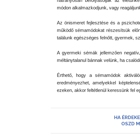
hátrányosan befolyásolják az életünket
módon alkalmazkodjunk, vagy reagáljunk,
Az önismeret fejlesztése és a pszichot
működő sémamódokat részesítsük előny
találunk egészséges felnőtt, gyermek, s
A gyermeki sémák jellemzően negatív,
méltánytalanul bánnak velünk, ha csalód
Érthető, hogy a sémamódok aktivál
eredményezhet, amelyekkel képtelenség
ezeken, akkor feltétlenül keressünk fel 
HA ÉRDEKE
OSZD M