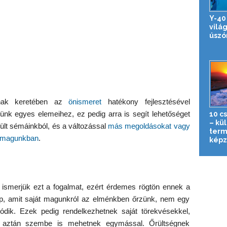
Y-40
vilá
úsz
sának keretében az
önismeret
hatékony fejlesztésével
ünk egyes elemeihez, ez pedig arra is segít lehetőséget
10 c
– kü
gzült sémáinkból, és a változással
más megoldásokat vagy
term
i magunkban
.
képz
 ismerjük ezt a fogalmat, ezért érdemes rögtön ennek a
kép, amit saját magunkról az elménkben őrzünk, nem egy
dik. Ezek pedig rendelkezhetnek saját törekvésekkel,
ik aztán szembe is mehetnek egymással. Őrültségnek