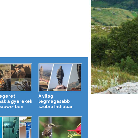
 egeret
A világ
nak a gyerekek
legmagasabb
babwe-ben
szobra Indiában