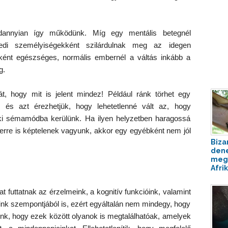
dannyian így működünk. Míg egy mentális betegnél
egyedi személyiségekként szilárdulnak meg az idegen
ént egészséges, normális embernél a váltás inkább a
g.
, hogy mit is jelent mindez! Például ránk törhet egy
, és azt érezhetjük, hogy lehetetlenné vált az, hogy
ki sémamódba kerülünk. Ha ilyen helyzetben haragossá
erre is képtelenek vagyunk, akkor egy egyébként nem jól
Biza
dene
meg 
Afrik
 futtatnak az érzelmeink, a kognitív funkcióink, valamint
ink szempontjából is, ezért egyáltalán nem mindegy, hogy
nünk, hogy ezek között olyanok is megtalálhatóak, amelyek