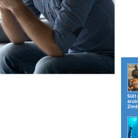
Sült
árul
Zim