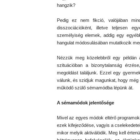
hangzik?
Pedig ez nem fikció, valójában min
disszociációként, illetve teljesen 
személyiség elemek, addig egy egyébk
hangulat módosulásában mutatkozik me
Nézzük meg közelebbről egy példán át
szituációban a bizonytalanság érzése
megoldást találjunk. Ezzel egy gyerme
válunk, és szidjuk magunkat, hogy még 
működő szülő sémamódba lépünk át.
A sémamódok jelentősége
Mivel az egyes módok eltérő programokat
ezek kifejeződése, vagyis a cselekedete
mikor melyik aktiválódik. Meg kell érte