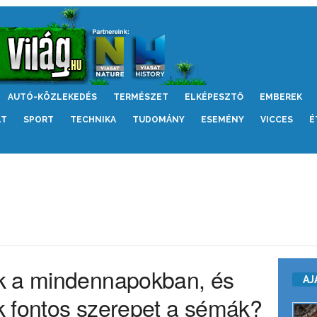
AUTÓ-KÖZLEKEDÉS
TERMÉSZET
ELKÉPESZTŐ
EMBEREK
LT
SPORT
TECHNIKA
TUDOMÁNY
ESEMÉNY
VICCES
É
k a mindennapokban, és
AJ
 fontos szerepet a sémák?