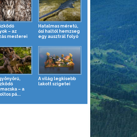
őzködő
Hatalmas méretű,
yok – az
ősi haltól hemzseg
zás mesterei
egy ausztrál folyó
gyönyörű,
A világ legkisebb
őzködő
lakott szigetei
macska – a
ltos pá...