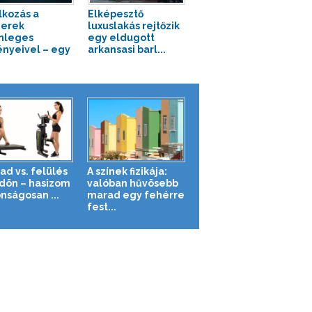
lkozás a
Elképesztő
erek
luxuslakás rejtőzik
nleges
egy eldugott
ényeivel – egy
arkansasi barl...
ad vs. felülés
A színek fizikája:
ldön – hasizom
valóban hűvösebb
nságosan ...
marad egy fehérre
fest...