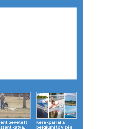
ent bevetett
Kerékpárral a
lszánt kutya,
belgiumi tó vizén