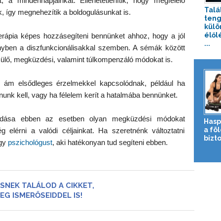
, a mindennapjainkat. Ellehetetlenítik, hogy megfelelő
Talá
 így megnehezítik a boldogulásunkat is.
teng
külö
élől
erápia képes hozzásegíteni bennünket ahhoz, hogy a jól
...
ben a diszfunkcionálisakkal szemben. A sémák között
zülő, megküzdési, valamint túlkompenzáló módokat is.
 ám elsődleges érzelmekkel kapcsolódnak, például ha
nunk kell, vagy ha félelem kerít a hatalmába bennünket.
ódása ebben az esetben olyan megküzdési módokat
Hasp
a fö
 elérni a valódi céljainkat. Ha szeretnénk változtatni
bizto
egy
pszichológust
, aki hatékonyan tud segíteni ebben.
SNEK TALÁLOD A CIKKET,
EG ISMERŐSEIDDEL IS!