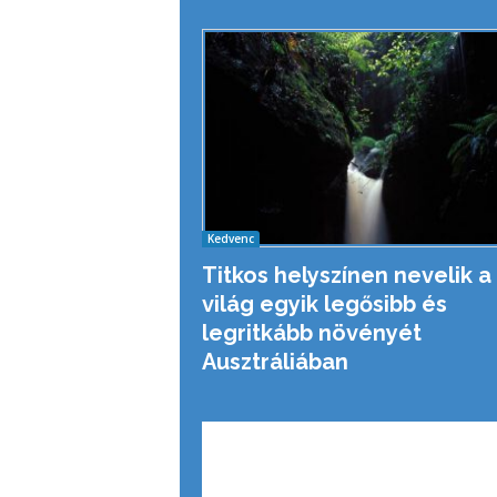
Kedvenc
Titkos helyszínen nevelik a
világ egyik legősibb és
legritkább növényét
Ausztráliában