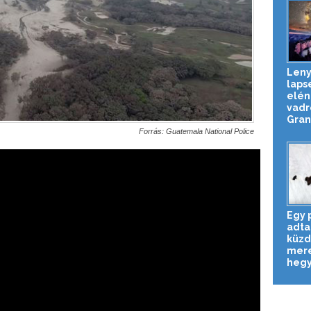
Leny
laps
elén
vadr
Gran
Forrás: Guatemala National Police
Egy 
adta 
küzd
mer
hegy