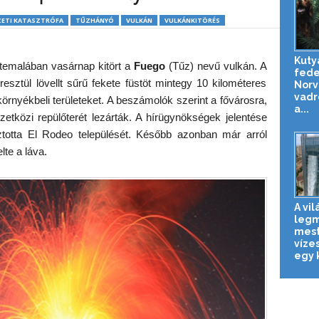
ETI KATASZTRÓFA
TŰZHÁNYÓ
VULKÁN
VULKÁNKITÖRÉS
Kuty
temalában vasárnap kitört a
Fuego
(Tűz) nevű vulkán. A
fede
esztül lövellt sűrű fekete füstöt mintegy 10 kilométeres
Norv
vadr
örnyékbeli területeket. A beszámolók szerint a fővárosra,
a...
etközi repülőterét lezárták. A hírügynökségek jelentése
sztotta El Rodeo települését. Később azonban már arról
lte a láva.
A vil
leg
mest
víze
egy k