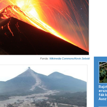
Forrás:
Wikimedia Commons/Kevin.Sebold
Rajzf
erszé
fák 
Auszt