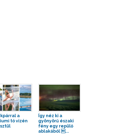
kpárral a
Így néz ki a
iumi tó vizén
gyönyörű északi
sztül
fény egy repülő
ablakából ...