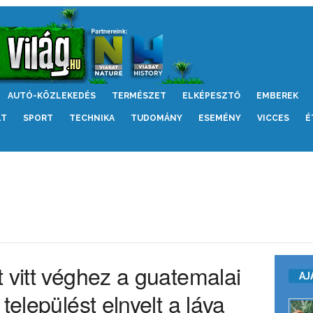
AUTÓ-KÖZLEKEDÉS
TERMÉSZET
ELKÉPESZTŐ
EMBEREK
LT
SPORT
TECHNIKA
TUDOMÁNY
ESEMÉNY
VICCES
É
 vitt véghez a guatemalai
AJ
települést elnyelt a láva