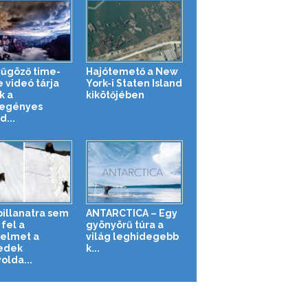
űgöző time-
Hajótemető a New
e videó tárja
York-i Staten Island
k a
kikötőjében
egényes
d...
pillanatra sem
ANTARCTICA – Egy
fel a
gyönyörű túra a
elmet a
világ leghidegebb
edek
k...
olda...