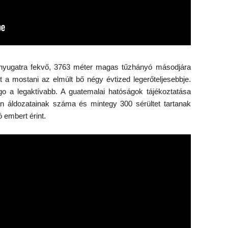
élnyugatra fekvő, 3763 méter magas tűzhányó másodjára
t a mostani az elmúlt bő négy évtized legerőteljesebbje.
 a legaktívabb. A guatemalai hatóságok tájékoztatása
án áldozatainak száma és mintegy 300 sérültet tartanak
 embert érint.