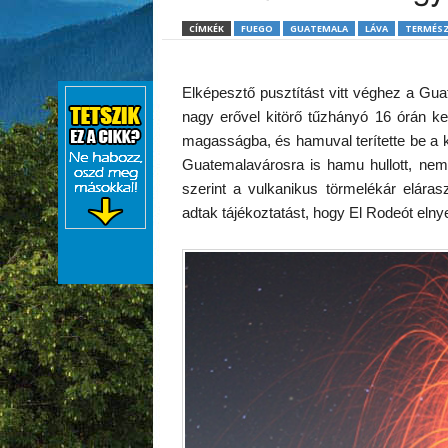
CÍMKÉK
FUEGO
GUATEMALA
LÁVA
TERMÉSZ
Elképesztő pusztítást vitt véghez a Gua
nagy erővel kitörő tűzhányó 16 órán ker
magasságba, és hamuval terítette be a k
Guatemalavárosra is hamu hullott, nemz
szerint a vulkanikus törmelékár elára
adtak tájékoztatást, hogy El Rodeót elnye