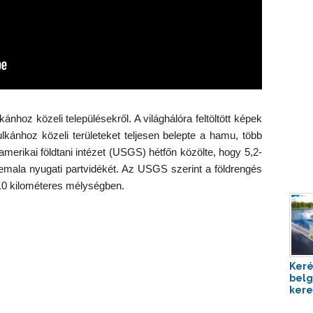
nhoz közeli településekről. A világhálóra feltöltött képek
ulkánhoz közeli területeket teljesen belepte a hamu, több
amerikai földtani intézet (USGS) hétfőn közölte, hogy 5,2-
mala nyugati partvidékét. Az USGS szerint a földrengés
10 kilométeres mélységben.
Keré
belg
kere