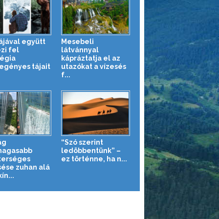
ájával együtt
Mesebeli
zi fel
látvánnyal
égia
kápráztatja el az
egényes tájait
utazókat a vízesés
f...
ág
“Szó szerint
magasabb
ledöbbentünk” –
erséges
ez történne, ha n...
sése zuhan alá
ín...