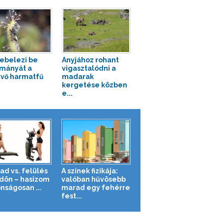
kebelezi be
Anyjához rohant
mányát a
vigasztalódni a
vő harmatfű
madarak
kergetése közben
e...
ad vs. felülés
A színek fizikája:
ldön – hasizom
valóban hűvösebb
nságosan ...
marad egy fehérre
fest...