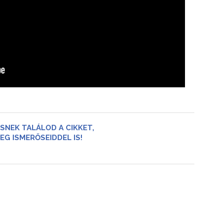
SNEK TALÁLOD A CIKKET,
EG ISMERŐSEIDDEL IS!