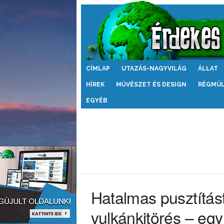
Érdekes
CÍMLAP
UTAZÁS-NAGYVILÁG
ÁLLAT
Világ
HÍREK
MŰVÉSZET ÉS DESIGN
RÉGMÚ
EGYÉB
Hatalmas pusztítást
vulkánkitörés – egy 