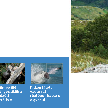
ilmbe illő
Ritkán látott
nyes siklik a
vadászat –
között
röptében kapta el
rália e...
a gyanútl...