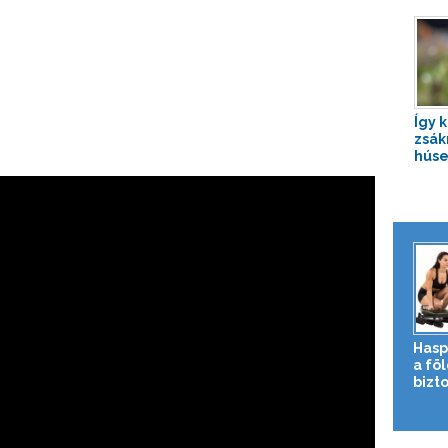
Így 
zsák
húse
Hasp
a fö
bizto