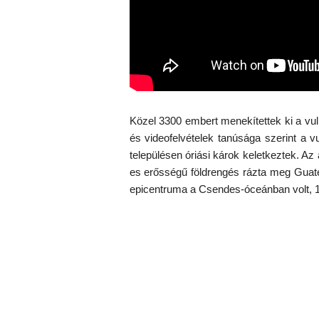
Közel 3300 embert menekítettek ki a vulká
és videofelvételek tanúsága szerint a v
településen óriási károk keletkeztek. Az 
es erősségű földrengés rázta meg Guate
epicentruma a Csendes-óceánban volt, 