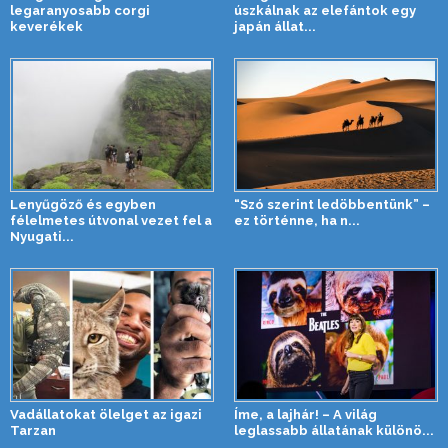
legaranyosabb corgi
úszkálnak az elefántok egy
keverékek
japán állat...
Lenyűgöző és egyben
“Szó szerint ledöbbentünk” –
félelmetes útvonal vezet fel a
ez történne, ha n...
Nyugati...
Vadállatokat ölelget az igazi
Íme, a lajhár! – A világ
Tarzan
leglassabb állatának különö...