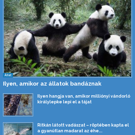
Állat
Ilyen, amikor az állatok bandáznak
Ilyen hangja van, amikor milliónyi vándorló
királylepke lepi el a tájat
Ritkán látott vadászat – röptében kapta el
a gyanútlan madarat az éhe...