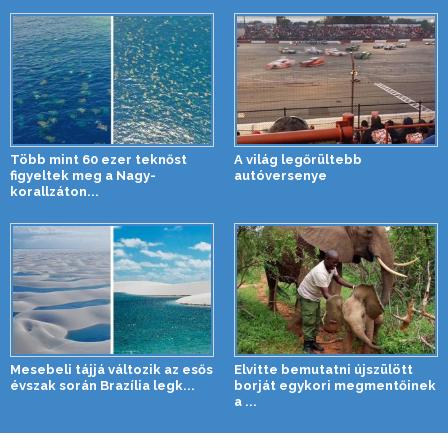
Több mint 60 ezer teknőst
A világ legőrültebb
figyeltek meg a Nagy-
autóversenye
korallzáton...
Mesebeli tájjá változik az esős
Elvitte bemutatni újszülött
évszak során Brazília legk...
borját egykori megmentőinek
a ...