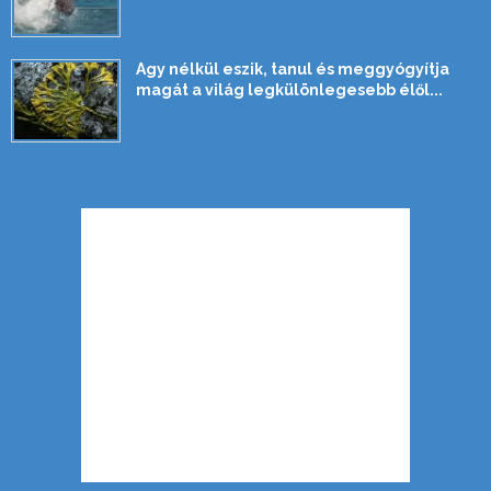
Agy nélkül eszik, tanul és meggyógyítja
magát a világ legkülönlegesebb élől...