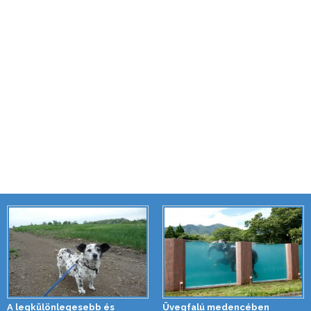
A legkülönlegesebb és
Üvegfalú medencében