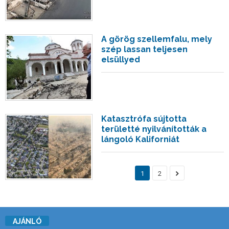
A görög szellemfalu, mely
szép lassan teljesen
elsüllyed
Katasztrófa sújtotta
területté nyilvánították a
lángoló Kaliforniát
1
2
AJÁNLÓ