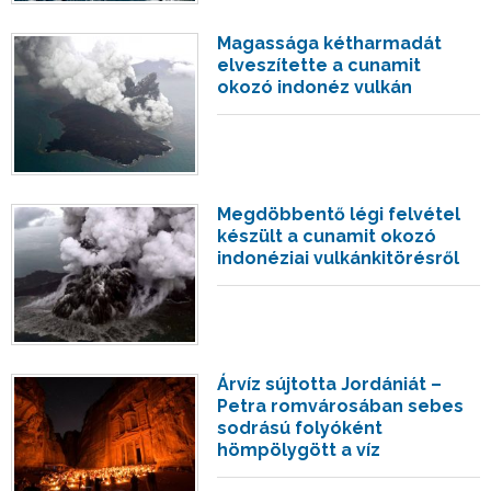
Magassága kétharmadát
elveszítette a cunamit
okozó indonéz vulkán
Megdöbbentő légi felvétel
készült a cunamit okozó
indonéziai vulkánkitörésről
Árvíz sújtotta Jordániát –
Petra romvárosában sebes
sodrású folyóként
hömpölygött a víz