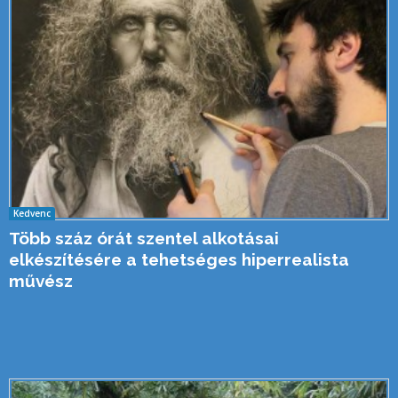
Kedvenc
Több száz órát szentel alkotásai
elkészítésére a tehetséges hiperrealista
művész