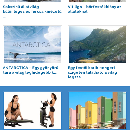
Sokszínű állatvilág –
Vitiligo – bőrfestékhiány az
különleges és furcsa kinézetű
állatoknál
...
ANTARCTICA – Egy gyönyörű
Egy festői karib-tengeri
túra a világ leghidegebb k...
szigeten található a világ
legsze...