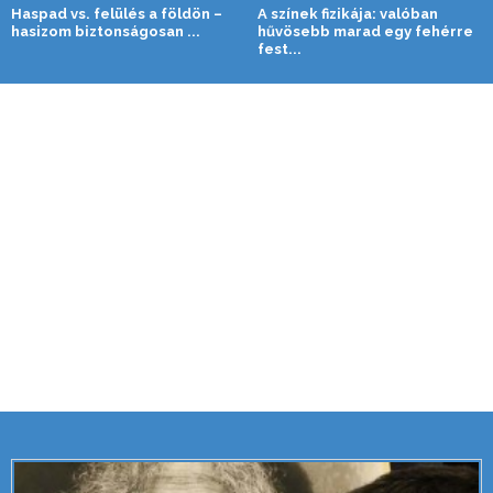
Haspad vs. felülés a földön –
A színek fizikája: valóban
hasizom biztonságosan ...
hűvösebb marad egy fehérre
fest...