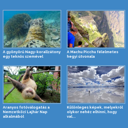
A gyönyörű Nagy-korallzátony
A Machu Picchu félelmetes
egy teknős szemével
hegyi útvonala
Aranyos fotóválogatás a
Különleges képek, melyekről
Nemzetközi Lajhár Nap
olykor nehéz elhinni, hogy
alkalmából
val...