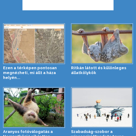
Ezen a térképen pontosan
Ritkán látott és különleges
megnézheti, mi állt a háza
állatkölykök
helyén...
Aranyos fotóválogatás a
Szabadság-szobor a