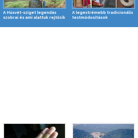
A Húsvét-sziget legendás
A legextrémebb tradicionális
szobrai és ami alattuk rejtőzik
testmódosítások