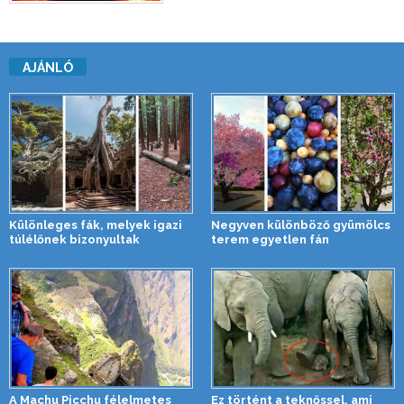
AJÁNLÓ
Különleges fák, melyek igazi
Negyven különböző gyümölcs
túlélőnek bizonyultak
terem egyetlen fán
A Machu Picchu félelmetes
Ez történt a teknőssel, ami