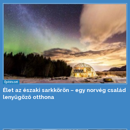
Építészet
Élet az északi sarkkörön – egy norvég család
lenyűgöző otthona