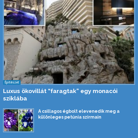
Építészet
Luxus ökovillát “faragtak” egy monacói
sziklába
A csillagos égbolt elevenedik meg a
különleges petúnia szirmain