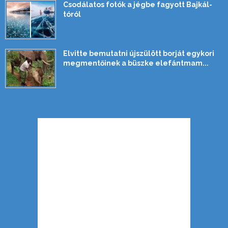
Csodálatos fotók a jégbe fagyott Bajkál-
tóról
Elvitte bemutatni újszülött borját egykori
megmentőinek a büszke elefántmam...