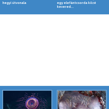
hegyi útvonala
egy elefántcsorda közé
kevered...