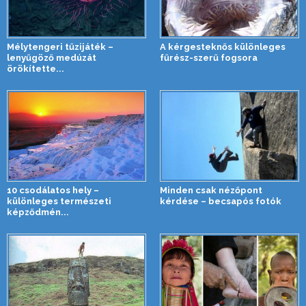
Mélytengeri tűzijáték –
A kérgesteknős különleges
lenyűgöző medúzát
fűrész-szerű fogsora
örökítette...
10 csodálatos hely –
Minden csak nézőpont
különleges természeti
kérdése – becsapós fotók
képződmén...