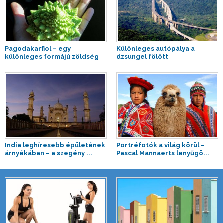
Pagodakarfiol – egy
Különleges autópálya a
különleges formájú zöldség
dzsungel fölött
India leghíresebb épületének
Portréfotók a világ körül –
árnyékában – a szegény ...
Pascal Mannaerts lenyűgö...