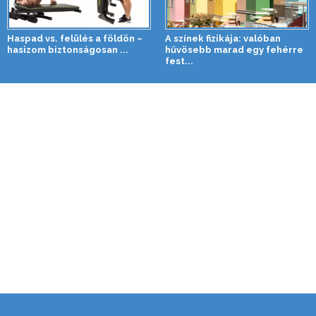
Haspad vs. felülés a földön –
A színek fizikája: valóban
hasizom biztonságosan ...
hűvösebb marad egy fehérre
fest...