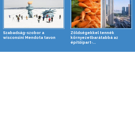
Szabadság-szobor a
Zöldségekkel tennék
wisconsini Mendota tavon
környezetbarátabbá az
építőipart ̵...