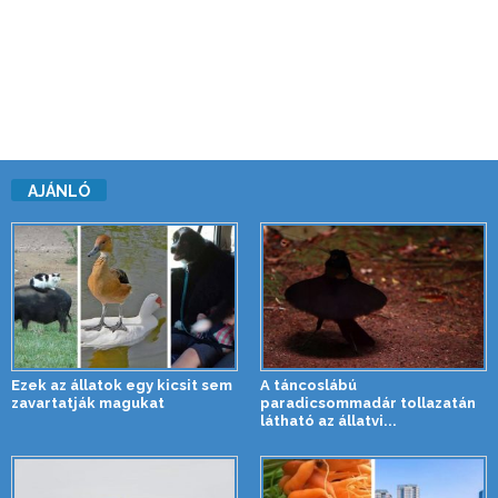
AJÁNLÓ
Ezek az állatok egy kicsit sem
A táncoslábú
zavartatják magukat
paradicsommadár tollazatán
látható az állatvi...