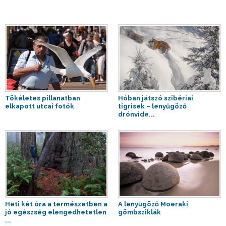
Tökéletes pillanatban
Hóban játszó szibériai
elkapott utcai fotók
tigrisek – lenyűgöző
drónvide...
Heti két óra a természetben a
A lenyűgöző Moeraki
jó egészség elengedhetetlen
gömbsziklák
...