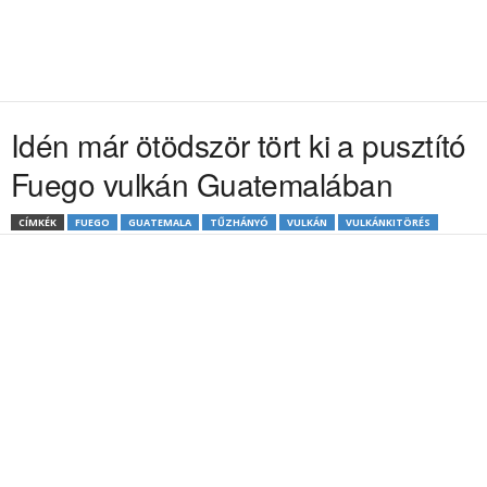
Idén már ötödször tört ki a pusztító
Fuego vulkán Guatemalában
CÍMKÉK
FUEGO
GUATEMALA
TŰZHÁNYÓ
VULKÁN
VULKÁNKITÖRÉS