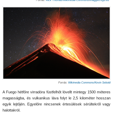
Forrás:
Wikimedia Commons/Kevin Sebold
A Fuego hétfőre virradóra füstfelhőt lövellt mintegy 1500 méteres
magasságba, és vulkanikus láva folyt le 2,5 kilométer hosszan
egyik lejtőjén. Egyelőre nincsenek értesülések sérültekről vagy
halottakról.