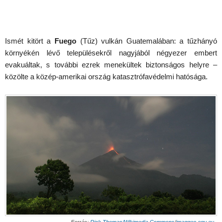
Ismét kitört a
Fuego
(Tűz) vulkán Guatemalában: a tűzhányó
környékén lévő településekről nagyjából négyezer embert
evakuáltak, s további ezrek menekültek biztonságos helyre –
közölte a közép-amerikai ország katasztrófavédelmi hatósága.
Forrás:
Rick Thomas/Wikimedia Commons
/
imaggeo.egu.eu