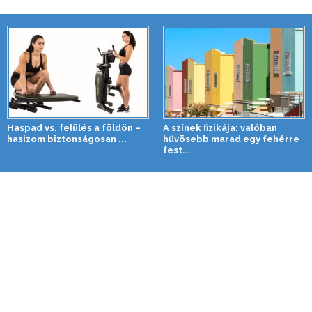
Haspad vs. felülés a földön –
A színek fizikája: valóban
hasizom biztonságosan ...
hűvösebb marad egy fehérre
fest...