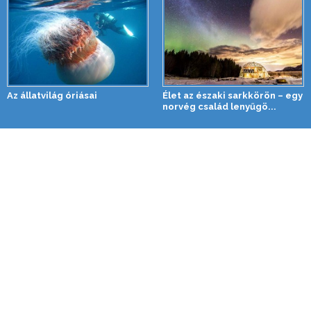
Az állatvilág óriásai
Élet az északi sarkkörön – egy
norvég család lenyűgö...