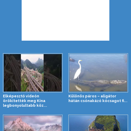
Elképesztő videón
Különös páros – aligátor
örökítették meg Kína
hátán csónakázó kócsagot fi...
legbonyolultabb köz...