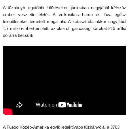
A tűzhányó legutóbbi kitörésekor, júniusban nagyjából kétszáz
ember vesztette életét. A vulkanikus hamu és láva egész
településeket temetett maga alá. A katasztrófa akkor nagyjából
1,7 millió embert érintett, az okozott gazdasági károkat 219 millió
dollárra becsülik.
A Fuego Közép-Amerika egyik legaktívabb tűzhányója, a 3763