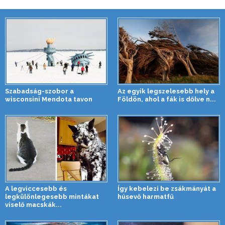
Szabadság-szobor a
Az egyik legszelesebb hely a
wisconsini Mendota tavon
Földön, ahol a fák is dőlve n...
A legviccesebb és
Így kebelezi be zsákmányát a
legkülönlegesebb mintákat
húsevő harmatfű
viselő macskák...