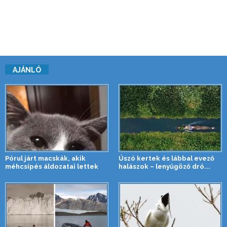
AJÁNLÓ
Pórul járt macskák, akik
Úszó kertek és lábbal evező
méhcsípés áldozatai lettek
halászok – lenyűgöző dró...