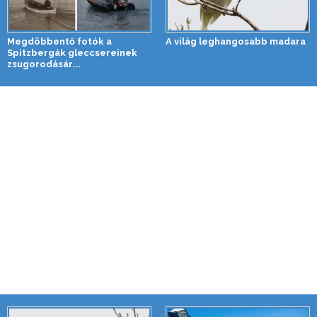
Megdöbbentő fotók a
A világ leghangosabb madara
Spitzbergák gleccsereinek
zsugorodásár...