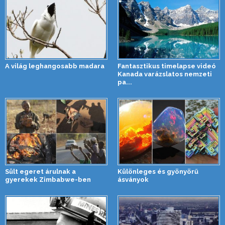
A világ leghangosabb madara
Fantasztikus timelapse videó
Kanada varázslatos nemzeti
pa...
Sült egeret árulnak a
Különleges és gyönyörű
gyerekek Zimbabwe-ben
ásványok