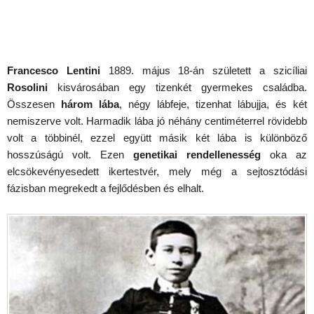
Francesco Lentini
1889. május 18-án született a szicíliai
Rosolini
kisvárosában egy tizenkét gyermekes családba.
Összesen
három lába
, négy lábfeje, tizenhat lábujja, és két
nemiszerve volt. Harmadik lába jó néhány centiméterrel rövidebb
volt a többinél, ezzel együtt másik két lába is különböző
hosszúságú volt. Ezen
genetikai rendellenesség
oka az
elcsökevényesedett ikertestvér, mely még a sejtosztódási
fázisban megrekedt a fejlődésben és elhalt.