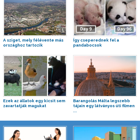
A sziget, mely félévente más
Így cseperednek fel a
országhoz tartozik
pandabocsok
Ezek az állatok egy kicsit sem
Barangolás Málta legszebb
zavartatják magukat
tájain egy látványos úti filmen
...