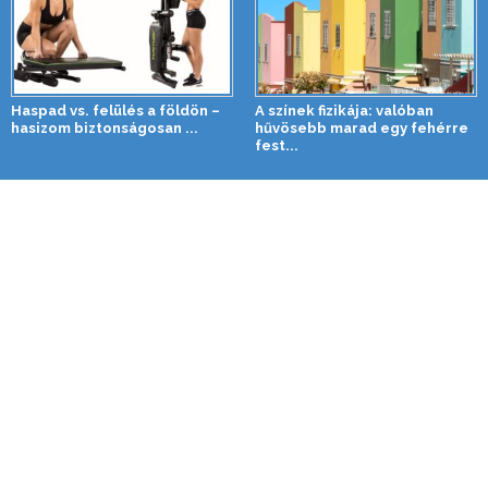
Haspad vs. felülés a földön –
A színek fizikája: valóban
hasizom biztonságosan ...
hűvösebb marad egy fehérre
fest...