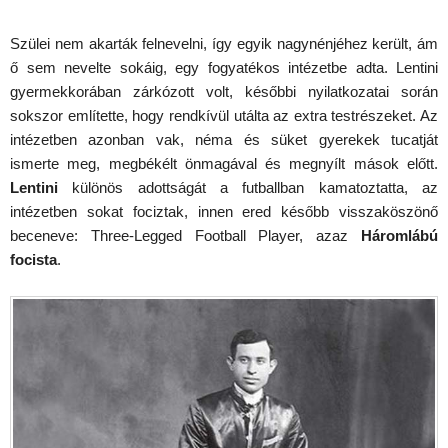
Szülei nem akarták felnevelni, így egyik nagynénjéhez került, ám
ő sem nevelte sokáig, egy fogyatékos intézetbe adta. Lentini
gyermekkorában zárkózott volt, későbbi nyilatkozatai során
sokszor említette, hogy rendkívül utálta az extra testrészeket. Az
intézetben azonban vak, néma és süket gyerekek tucatját
ismerte meg, megbékélt önmagával és megnyílt mások előtt.
Lentini
különös adottságát a futballban kamatoztatta, az
intézetben sokat fociztak, innen ered később visszaköszönő
beceneve: Three-Legged Football Player, azaz
Háromlábú
focista
.