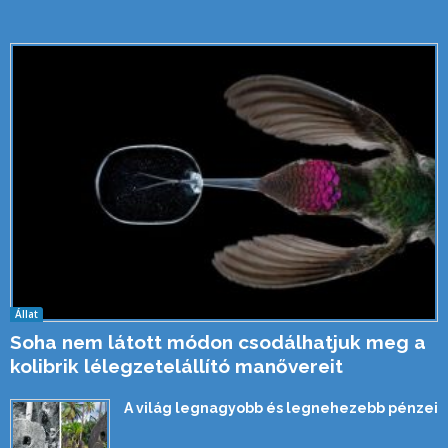
Állat
Soha nem látott módon csodálhatjuk meg a
kolibrik lélegzetelállító manővereit
A világ legnagyobb és legnehezebb pénzei