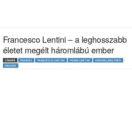
Francesco Lentini – a leghosszabb
életet megélt háromlábú ember
CÍMKÉK
ÉRDEKES
FRANCESCO LENTINI
FRANK LENTINI
HÁROM LÁBÚ FÉRFI
REKORD