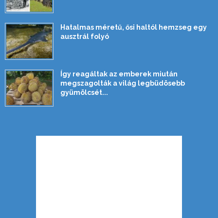
Hatalmas méretű, ősi haltól hemzseg egy
ausztrál folyó
Így reagáltak az emberek miután
megszagolták a világ legbüdösebb
gyümölcsét...