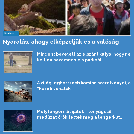
Kedvenc
Nyaralás, ahogy elképzeljük és a valóság
Mindent bevetett az elszánt kutya, hogy ne
kelljen hazamennie a parkból
A világ leghosszabb kamion szerelvényei, a
“közúti vonatok”
Mélytengeri tűzijáték – lenyűgöző
medúzát örökítettek meg a tengerkut...