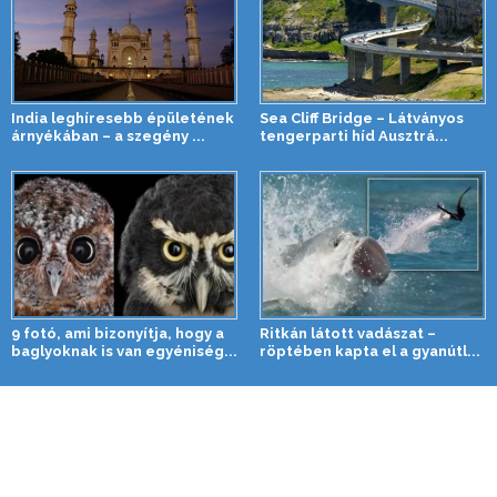
India leghíresebb épületének
Sea Cliff Bridge – Látványos
árnyékában – a szegény ...
tengerparti híd Ausztrá...
9 fotó, ami bizonyítja, hogy a
Ritkán látott vadászat –
baglyoknak is van egyéniség...
röptében kapta el a gyanútl...