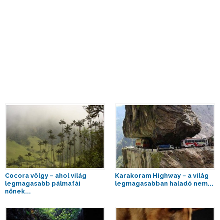
Cocora völgy – ahol világ
Karakoram Highway – a világ
legmagasabb pálmafái
legmagasabban haladó nem...
nőnek...