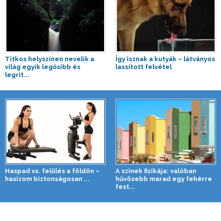
Titkos helyszínen nevelik a
Így isznak a kutyák – látványos
világ egyik legősibb és
lassított felvétel
legrit...
Haspad vs. felülés a földön –
A színek fizikája: valóban
hasizom biztonságosan ...
hűvösebb marad egy fehérre
fest...