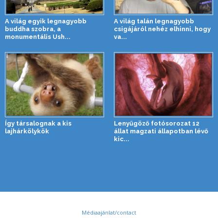
A világ egyik legnagyobb
A világ talán legnagyobb
buddha szobra, a
csigájáról nehéz elhinni, hogy
monumentális Ush...
va...
Így társalognak a kis
Lenyűgöző fotósorozat 12
lajhárkölykök
állat magzati állapotban lévő
kic...
Médiaajánlat/contact