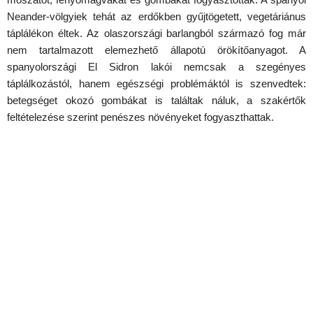
Neander-völgyiek tehát az erdőkben gyűjtögetett, vegetáriánus
táplálékon éltek. Az olaszországi barlangból származó fog már
nem tartalmazott elemezhető állapotú örökítőanyagot. A
spanyolországi El Sidron lakói nemcsak a szegényes
táplálkozástól, hanem egészségi problémáktól is szenvedtek:
betegséget okozó gombákat is találtak náluk, a szakértők
feltételezése szerint penészes növényeket fogyaszthattak.