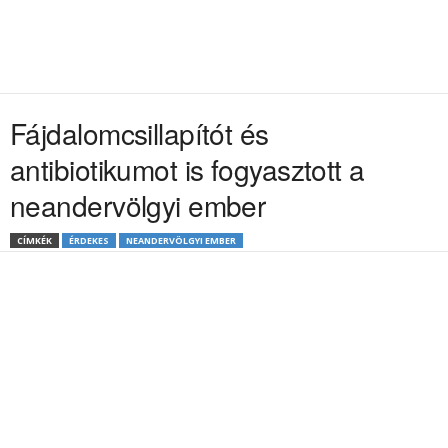
Fájdalomcsillapítót és
antibiotikumot is fogyasztott a
neandervölgyi ember
CÍMKÉK
ÉRDEKES
NEANDERVÖLGYI EMBER