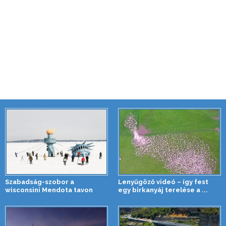
Szabadság-szobor a
Lenyűgöző videó – így fest
wisconsini Mendota tavon
egy birkanyáj terelése a ...