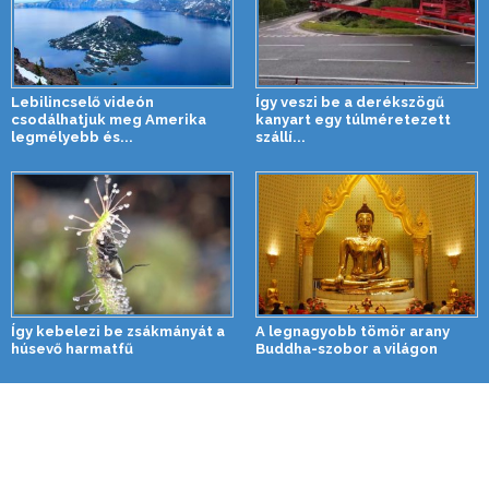
Lebilincselő videón
Így veszi be a derékszögű
csodálhatjuk meg Amerika
kanyart egy túlméretezett
legmélyebb és...
szállí...
Így kebelezi be zsákmányát a
A legnagyobb tömör arany
húsevő harmatfű
Buddha-szobor a világon