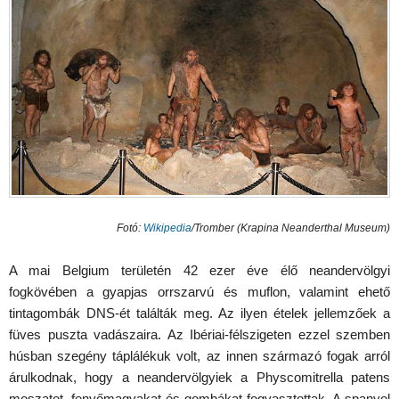
Fotó:
Wikipedia
/Tromber (Krapina Neanderthal Museum)
A mai Belgium területén 42 ezer éve élő neandervölgyi
fogkövében a gyapjas orrszarvú és muflon, valamint ehető
tintagombák DNS-ét találták meg. Az ilyen ételek jellemzőek a
füves puszta vadászaira. Az Ibériai-félszigeten ezzel szemben
húsban szegény táplálékuk volt, az innen származó fogak arról
árulkodnak, hogy a neandervölgyiek a Physcomitrella patens
moszatot, fenyőmagvakat és gombákat fogyasztottak. A spanyol