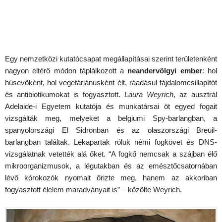
Egy nemzetközi kutatócsapat megállapításai szerint területenként
nagyon eltérő módon táplálkozott a
neandervölgyi ember
: hol
húsevőként, hol vegetáriánusként élt, ráadásul fájdalomcsillapítót
és antibiotikumokat is fogyasztott.
Laura Weyrich
, az ausztrál
Adelaide-i Egyetem kutatója és munkatársai öt egyed fogait
vizsgálták meg, melyeket a belgiumi Spy-barlangban, a
spanyolországi El Sidronban és az olaszországi Breuil-
barlangban találtak. Lekapartak róluk némi fogkövet és DNS-
vizsgálatnak vetették alá őket. “A fogkő nemcsak a szájban élő
mikroorganizmusok, a légutakban és az emésztőcsatornában
lévő kórokozók nyomait őrizte meg, hanem az akkoriban
fogyasztott élelem maradványait is” – közölte Weyrich.