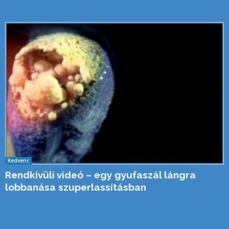
Kedvenc
Rendkívüli videó – egy gyufaszál lángra
lobbanása szuperlassításban