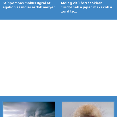
Színpompás mókus ugrál az
Meleg vizű forrásokban
ágakon az indiai erdők mélyén
fürdőznek a japán makákók a
zord té...