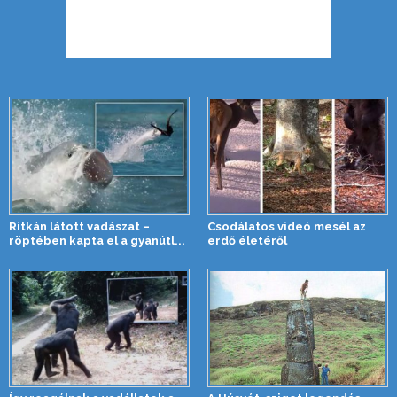
Ritkán látott vadászat –
Csodálatos videó mesél az
röptében kapta el a gyanútl...
erdő életéről