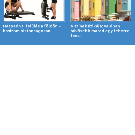
Haspad vs. felülés a földön –
A színek fizikája: valóban
hasizom biztonságosan ...
hűvösebb marad egy fehérre
fest...