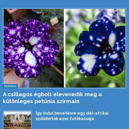
Kedvenc
A csillagos égbolt elevenedik meg a
különleges petúnia szirmain
Így indul bevetésre egy dél-afrikai
szőlőbirtok ezer futókacsája