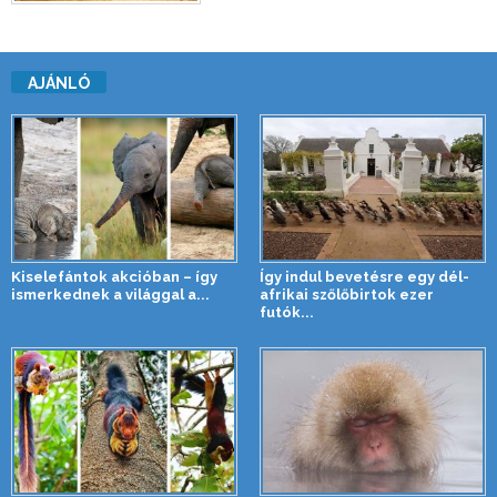
AJÁNLÓ
Kiselefántok akcióban – így
Így indul bevetésre egy dél-
ismerkednek a világgal a...
afrikai szőlőbirtok ezer
futók...