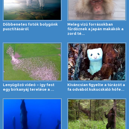
Döbbenetes fotók bolygónk
Meleg vizű forrásokban
pusztításáról
fürdőznek a japán makákók a
zord té...
Lenyűgöző videó – így fest
Kíváncsian figyelte a túrázót a
egy birkanyáj terelése a ...
fa odvából kukucskáló hófe...