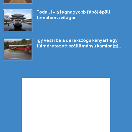
TodaiJi – a legnagyobb fából épült
templom a világon
Így veszi be a derékszögű kanyart egy
túlméretezett szállítmányú kamion ...