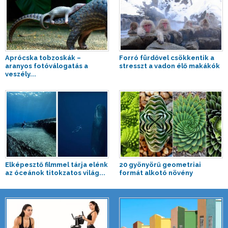
Aprócska tobzoskák –
Forró fürdővel csökkentik a
aranyos fotóválogatás a
stresszt a vadon élő makákók
veszély...
Elképesztő filmmel tárja elénk
20 gyönyörű geometriai
az óceánok titokzatos világ...
formát alkotó növény