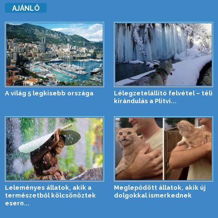
AJÁNLÓ
A világ 5 legkisebb országa
Lélegzetelállító felvétel – téli
kirándulás a Plitvi...
Leleményes állatok, akik a
Meglepődött állatok, akik új
természetből kölcsönöztek
dolgokkal ismerkednek
esern...