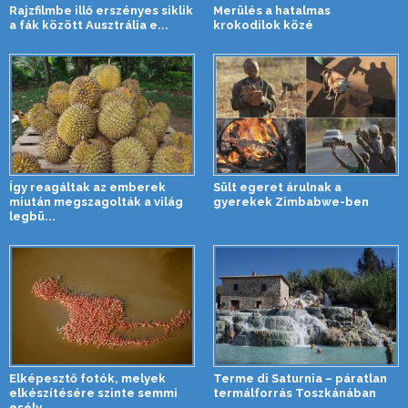
Rajzfilmbe illő erszényes siklik
Merülés a hatalmas
a fák között Ausztrália e...
krokodilok közé
Így reagáltak az emberek
Sült egeret árulnak a
miután megszagolták a világ
gyerekek Zimbabwe-ben
legbü...
Elképesztő fotók, melyek
Terme di Saturnia – páratlan
elkészítésére szinte semmi
termálforrás Toszkánában
esély ...