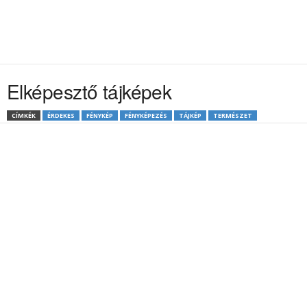
Elképesztő tájképek
CÍMKÉK
ÉRDEKES
FÉNYKÉP
FÉNYKÉPEZÉS
TÁJKÉP
TERMÉSZET