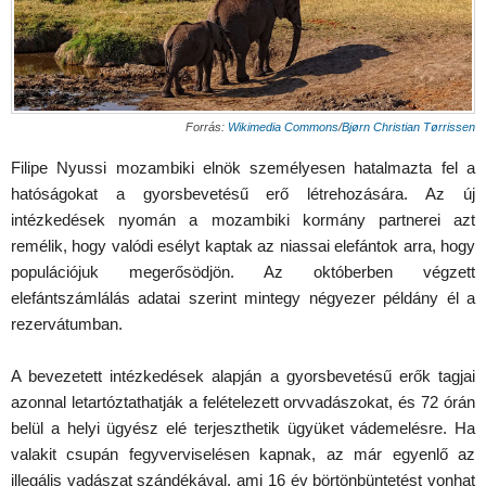
Forrás:
Wikimedia Commons
/
Bjørn Christian Tørrissen
Filipe Nyussi mozambiki elnök személyesen hatalmazta fel a
hatóságokat a gyorsbevetésű erő létrehozására. Az új
intézkedések nyomán a mozambiki kormány partnerei azt
remélik, hogy valódi esélyt kaptak az niassai elefántok arra, hogy
populációjuk megerősödjön. Az októberben végzett
elefántszámlálás adatai szerint mintegy négyezer példány él a
rezervátumban.
A bevezetett intézkedések alapján a gyorsbevetésű erők tagjai
azonnal letartóztathatják a felételezett orvvadászokat, és 72 órán
belül a helyi ügyész elé terjeszthetik ügyüket vádemelésre. Ha
valakit csupán fegyverviselésen kapnak, az már egyenlő az
illegális vadászat szándékával, ami 16 év börtönbüntetést vonhat