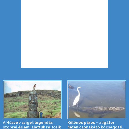
A Húsvét-sziget legendás
Különös páros – aligátor
szobrai és ami alattuk rejtőzik
hátán csónakázó kócsagot fi...