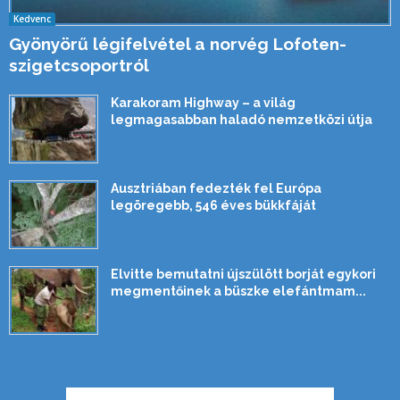
Kedvenc
Gyönyörű légifelvétel a norvég Lofoten-
szigetcsoportról
Karakoram Highway – a világ
legmagasabban haladó nemzetközi útja
Ausztriában fedezték fel Európa
legöregebb, 546 éves bükkfáját
Elvitte bemutatni újszülött borját egykori
megmentőinek a büszke elefántmam...