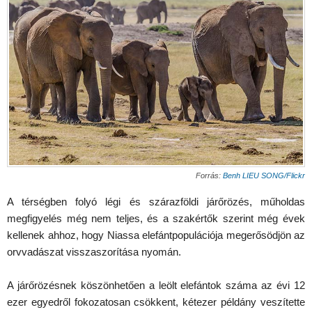
Forrás:
Benh LIEU SONG/
Flickr
A térségben folyó légi és szárazföldi járőrözés, műholdas
megfigyelés még nem teljes, és a szakértők szerint még évek
kellenek ahhoz, hogy Niassa elefántpopulációja megerősödjön az
orvvadászat visszaszorítása nyomán.
A járőrözésnek köszönhetően a leölt elefántok száma az évi 12
ezer egyedről fokozatosan csökkent, kétezer példány veszítette