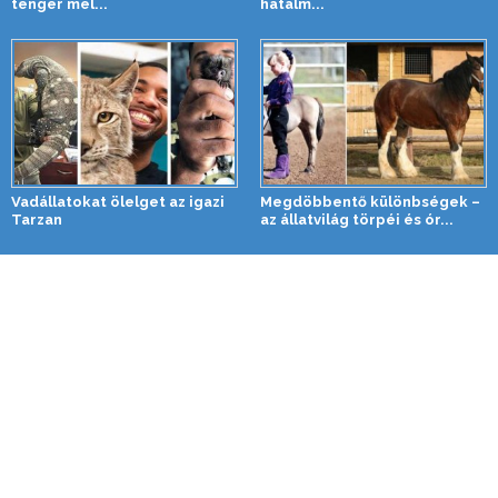
tenger mel...
hatalm...
Vadállatokat ölelget az igazi
Megdöbbentő különbségek –
Tarzan
az állatvilág törpéi és ór...