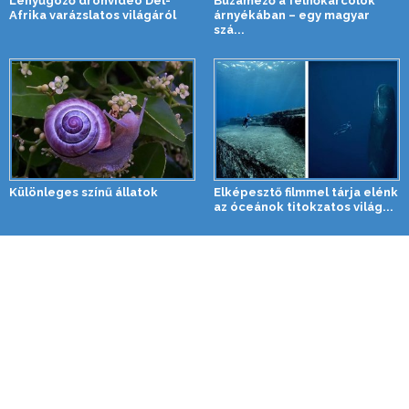
Lenyűgöző drónvideó Dél-
Búzamező a felhőkarcolók
Afrika varázslatos világáról
árnyékában – egy magyar
szá...
Különleges színű állatok
Elképesztő filmmel tárja elénk
az óceánok titokzatos világ...