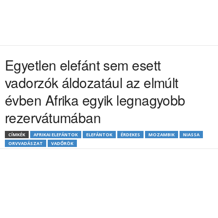
Egyetlen elefánt sem esett
vadorzók áldozatául az elmúlt
évben Afrika egyik legnagyobb
rezervátumában
CÍMKÉK
AFRIKAI ELEFÁNTOK
ELEFÁNTOK
ÉRDEKES
MOZAMBIK
NIASSA
ORVVADÁSZAT
VADŐRÖK