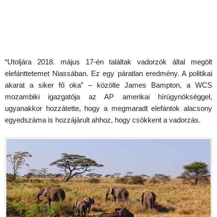
“Utoljára 2018. május 17-én találtak vadorzók által megölt
elefánttetemet Niassában. Ez egy páratlan eredmény. A politikai
akarat a siker fő oka” – közölte James Bampton, a WCS
mozambiki igazgatója az AP amerikai hírügynökséggel,
ugyanakkor hozzátette, hogy a megmaradt elefántok alacsony
egyedszáma is hozzájárult ahhoz, hogy csökkent a vadorzás.