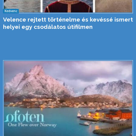
Kedvenc
Velence rejtett történelme és kevéssé ismert
helyei egy csodálatos útifilmen