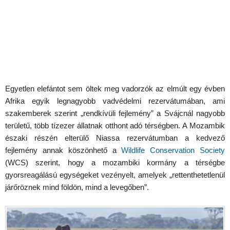
Egyetlen elefántot sem öltek meg vadorzók az elmúlt egy évben
Afrika egyik legnagyobb vadvédelmi rezervátumában, ami
szakemberek szerint „rendkívüli fejlemény” a Svájcnál nagyobb
területű, több tízezer állatnak otthont adó térségben. A Mozambik
északi részén elterülő Niassa rezervátumban a kedvező
fejlemény annak köszönhető a
Wildlife Conservation Society
(WCS) szerint, hogy a mozambiki kormány a térségbe
gyorsreagálású egységeket vezényelt, amelyek „rettenthetetlenül
járőröznek mind földön, mind a levegőben”.