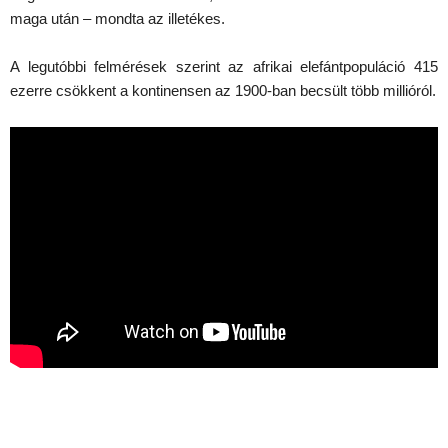
maga után – mondta az illetékes.
A legutóbbi felmérések szerint az afrikai elefántpopuláció 415
ezerre csökkent a kontinensen az 1900-ban becsült több millióról.