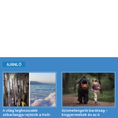
AJÁNLÓ
A világ leghosszabb
Szívmelengető barátság –
sóbarlangja rejtőzik a Holt-
kisgyermekek és az ő