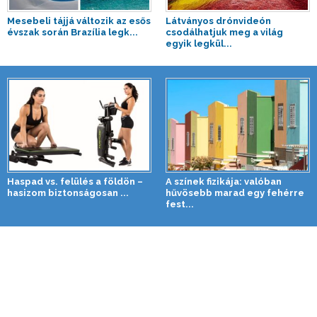
Mesebeli tájjá változik az esős
Látványos drónvideón
évszak során Brazília legk...
csodálhatjuk meg a világ
egyik legkül...
Haspad vs. felülés a földön –
A színek fizikája: valóban
hasizom biztonságosan ...
hűvösebb marad egy fehérre
fest...