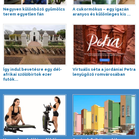
Negyven különböző gyümölcs
A cukormókus – egy igazán
terem egyetlen fán
aranyos és különleges kis ...
Így indul bevetésre egy dél-
Virtuális séta a jordániai Petra
afrikai szőlőbirtok ezer
lenyűgöző romvárosában
futók...