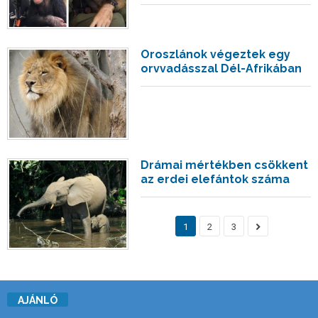
Oroszlánok végeztek egy
orvvadásszal Dél-Afrikában
Drámai mértékben csökkent
az erdei elefántok száma
1
2
3
AJÁNLÓ