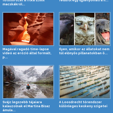
fotósorozat a ritka szfinx
felülről egy ujjlenyomatra h...
macskákról...
Magával ragadó time-lapse
Ilyen, amikor az állatokat nem
videó az erózió által formált,
túl előnyös pillanatokban ö...
p...
Svájc legszebb tájaiara
A Loosdrecht tórendszer
kalauzolnak el Martina Bisaz
különleges keskeny szigetei
ámula...