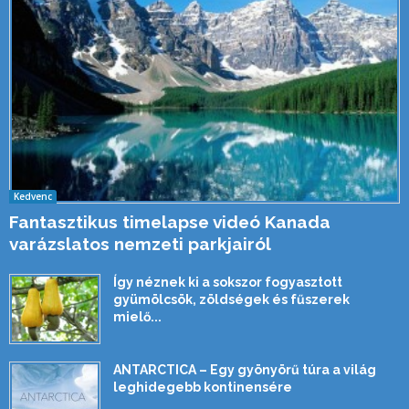
Kedvenc
Fantasztikus timelapse videó Kanada
varázslatos nemzeti parkjairól
Így néznek ki a sokszor fogyasztott
gyümölcsök, zöldségek és fűszerek
mielő...
ANTARCTICA – Egy gyönyörű túra a világ
leghidegebb kontinensére