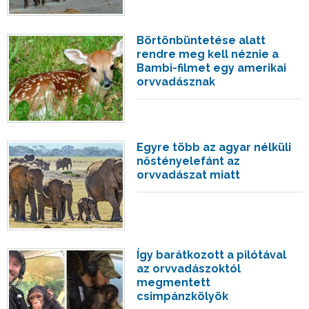
Börtönbüntetése alatt
rendre meg kell néznie a
Bambi-filmet egy amerikai
orvvadásznak
Egyre több az agyar nélküli
nőstényelefánt az
orvvadászat miatt
Így barátkozott a pilótával
az orvvadászoktól
megmentett
csimpánzkölyök