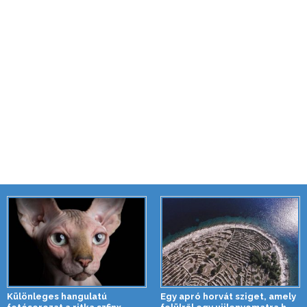
Különleges hangulatú
Egy apró horvát sziget, amely