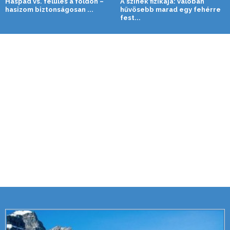
Haspad vs. felülés a földön –
A színek fizikája: valóban
hasizom biztonságosan ...
hűvösebb marad egy fehérre
fest...