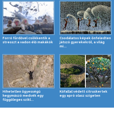
Forró fürdővel csökkentik a
Csodálatos képek önfeledten
stresszt a vadon élő makákók
játszó gyerekekről, a világ
mi...
Hihetetlen ügyességű
Kőfallal védett citruskertek
hegymászó medvék egy
egy apró olasz szigeten
függőleges szikl...