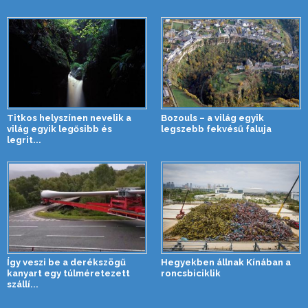
Titkos helyszínen nevelik a
Bozouls – a világ egyik
világ egyik legősibb és
legszebb fekvésű faluja
legrit...
Így veszi be a derékszögű
Hegyekben állnak Kínában a
kanyart egy túlméretezett
roncsbiciklik
szállí...