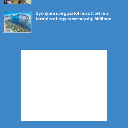
Gyönyörű üvegpartot hozott létre a
természet egy oroszországi öbölben