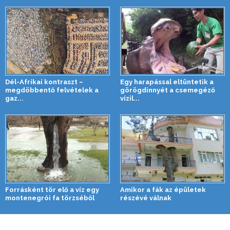
Dél-Afrikai kontraszt –
Egy harapással eltüntetik a
megdöbbentő felvételek a
görögdinnyét a csemegéző
gaz...
vízil...
Forrásként tör elő a víz egy
Amikor a fák az épületek
montenegrói fa törzséből
részévé válnak