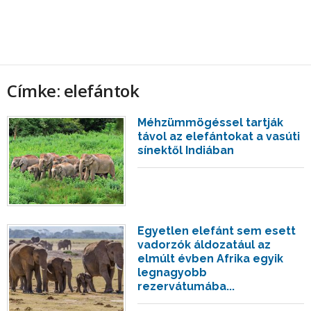
Címke: elefántok
Méhzümmögéssel tartják
távol az elefántokat a vasúti
sínektől Indiában
Egyetlen elefánt sem esett
vadorzók áldozatául az
elmúlt évben Afrika egyik
legnagyobb
rezervátumába...