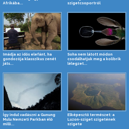
Afrikába...
szigetcsoportról
Imádja az idős elefánt, ha
Soha nem látott módon
gondozója klasszikus zenét
csodálhatjuk meg a kolibrik
játs...
lélegzet...
Így indul vadászni a Gunung
Elképesztő természet: a
Mulu Nemzeti Parkban élő
Luzon-sziget szigetének
milli...
szigete