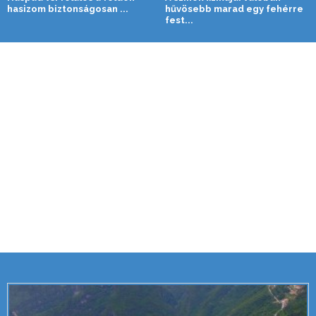
hasizom biztonságosan ...
hűvösebb marad egy fehérre
fest...