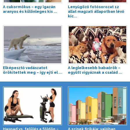
A cukormókus – egy igazán
Lenyűgöző fotósorozat 12
aranyos és különleges kis ...
állat magzati állapotban lévő
kic...
Elképesztő vadászatot
A leglelkesebb babaőrök –
örökítettek meg – így ejti el ...
együtt vigyáznak a család ...
Haspad vs. felülés a földön –
A színek fizikája: valóban