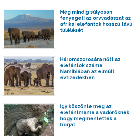
Még mindig súlyosan
fenyegeti az orvvadászat az
afrikai elefántok hosszú távú
túlélését
Háromszorosára nőtt az
elefántok száma
Namíbiában az elmúlt
évtizedekben
Így köszönte meg az
elefántmama a vadőröknek,
hogy megmentették a
borját