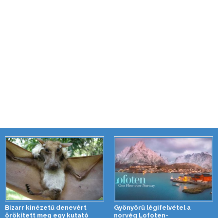
Bizarr kinézetű denevért
Gyönyörű légifelvétel a
örökített meg egy kutató
norvég Lofoten-