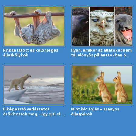
Ritkán látott és különleges
Ilyen, amikor az állatokat nem
állatkölykök
túl előnyös pillanatokban ö...
Elképesztő vadászatot
Mint két tojás – aranyos
örökítettek meg – így ejti el ...
állatpárok