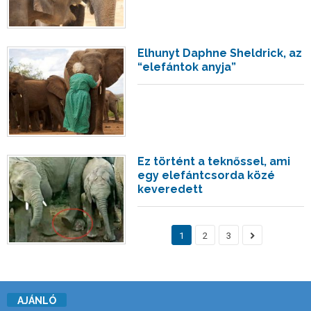
Elhunyt Daphne Sheldrick, az
“elefántok anyja”
Ez történt a teknőssel, ami
egy elefántcsorda közé
keveredett
1
2
3
AJÁNLÓ