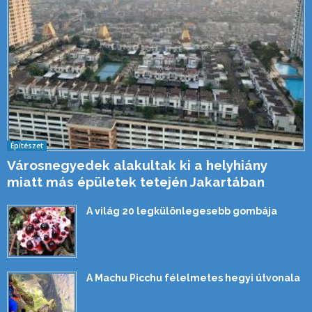
Építészet
Városnegyedek alakultak ki a helyhiány
miatt más épületek tetején Jakartában
A világ 20 legkülönlegesebb gombája
A Machu Picchu félelmetes hegyi útvonala