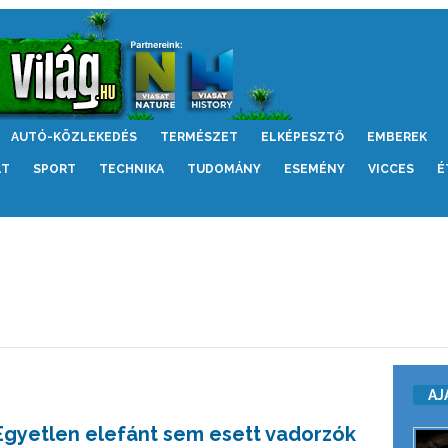
AUTÓ-KÖZLEKEDÉS
TERMÉSZET
ELKÉPESZTŐ
EMBEREK
LT
SPORT
TECHNIKA
TUDOMÁNY
ESEMÉNY
VICCES
É
AJ
Egyetlen elefánt sem esett vadorzók