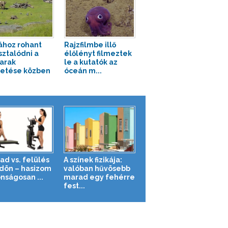
ához rohant
Rajzfilmbe illő
sztalódni a
élőlényt filmeztek
arak
le a kutatók az
etése közben
óceán m...
ad vs. felülés
A színek fizikája:
ldön – hasizom
valóban hűvösebb
nságosan ...
marad egy fehérre
fest...