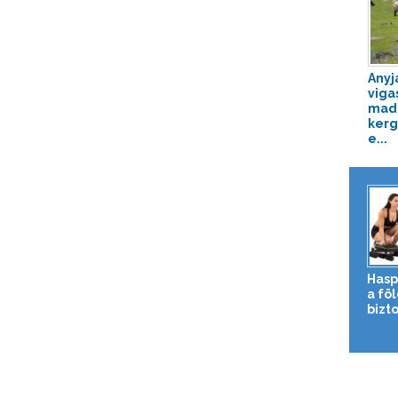
Anyj
viga
mad
kerg
e...
Hasp
a fö
bizto