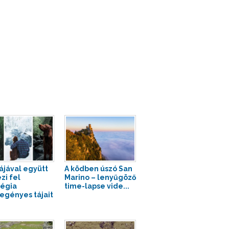
ájával együtt
A ködben úszó San
zi fel
Marino – lenyűgöző
égia
time-lapse vide...
egényes tájait