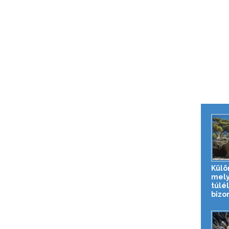
Külö
mely
túlé
bizo