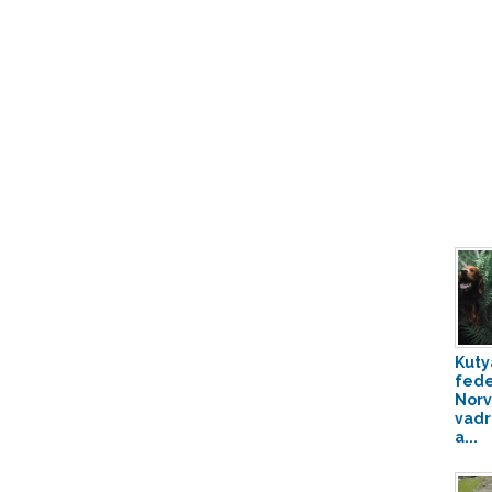
Kuty
fede
Norv
vadr
a...