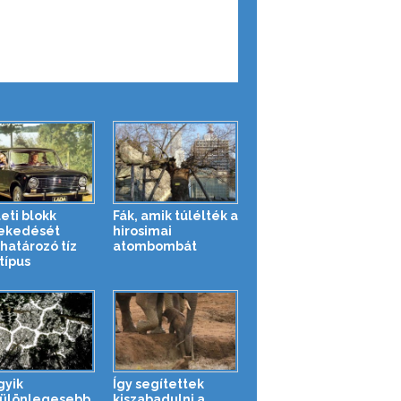
leti blokk
Fák, amik túlélték a
ekedését
hirosimai
atározó tíz
atombombát
típus
gyik
Így segítettek
ülönlegesebb
kiszabadulni a