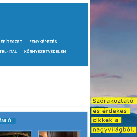
ÉPÍTÉSZET
FÉNYKÉPEZÉS
TEL-ITAL
KÖRNYEZETVÉDELEM
ÁNLÓ