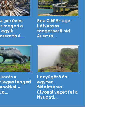
 a 300 éves
Sea Cliff Bridge –
is megéri a
Látványos
g egyik
tengerparti híd
osszabb é...
Ausztrá...
lkozás a
Lenyűgöző és
nleges tengeri
egyben
ánokkal –
félelmetes
g...
útvonal vezet fel a
Nyugati...