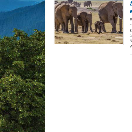
E
e
s
á
N
W