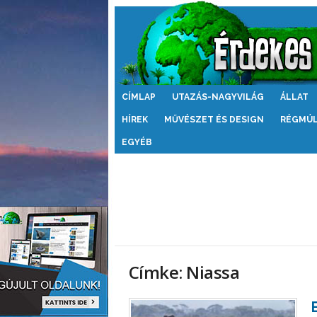
Érdekes
CÍMLAP
UTAZÁS-NAGYVILÁG
ÁLLAT
Világ
HÍREK
MŰVÉSZET ÉS DESIGN
RÉGMÚ
EGYÉB
Címke: Niassa