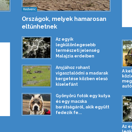
Kedvenc
Országok, melyek hamarosan
eltűnhetnek
Az egyik
legkülönlegesebb
természeti jelenség
Malajzia erdeiben
Anyjához rohant
A ke
vigasztalódni a madarak
közl
kergetése közben eleső
megh
kiselefánt
autó
Gyönyörű fotók egy kutya
és egy macska
barátságáról, akik együtt
fedezik fe...
Az e
legk