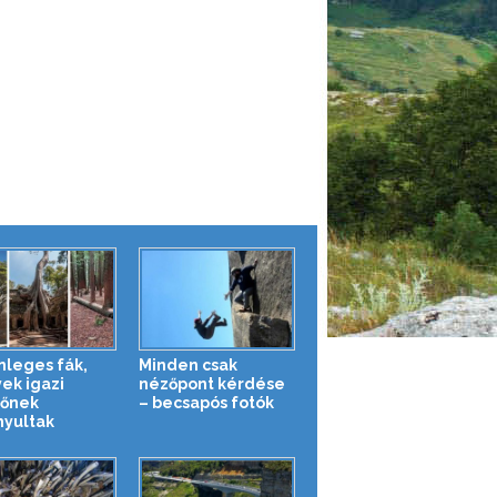
nleges fák,
Minden csak
ek igazi
nézőpont kérdése
lőnek
– becsapós fotók
nyultak