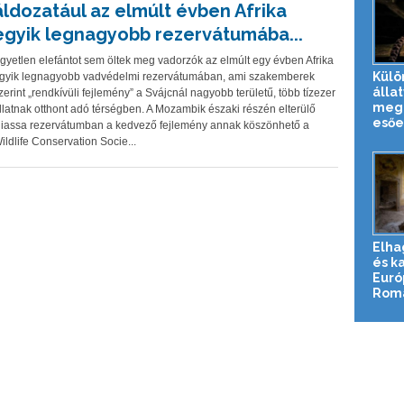
áldozatául az elmúlt évben Afrika
egyik legnagyobb rezervátumába...
gyetlen elefántot sem öltek meg vadorzók az elmúlt egy évben Afrika
Külö
gyik legnagyobb vadvédelmi rezervátumában, ami szakemberek
állat
zerint „rendkívüli fejlemény” a Svájcnál nagyobb területű, több tízezer
meg 
llatnak otthont adó térségben. A Mozambik északi részén elterülő
esőe
iassa rezervátumban a kedvező fejlemény annak köszönhető a
ildlife Conservation Socie...
Elha
és k
Euró
Roma