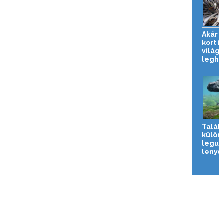
Akár
kort 
vilá
legh
Talá
külö
legu
lenyű