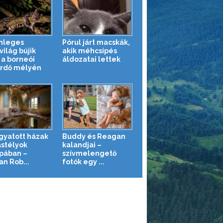
nleges
Pórul járt macskák,
világ bújik
akik méhcsípés
a borneói
áldozatai lettek
rdő mélyén
gyatott házak
Buddy és Reagan
astélyok
kalandjai –
pában –
szívmelengető
n Rob...
fotók egy ...