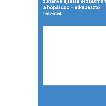
zuhanva ejtette el zsákmá
a hópárduc – elképesztő
felvétel