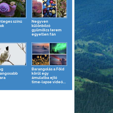
nleges színű
Negyven
tok
különböző
gyümölcs terem
egyetlen fán
ág
Barangolás a Föld
angosabb
körül egy
ara
ámulatba ejtő
time-lapse videó...