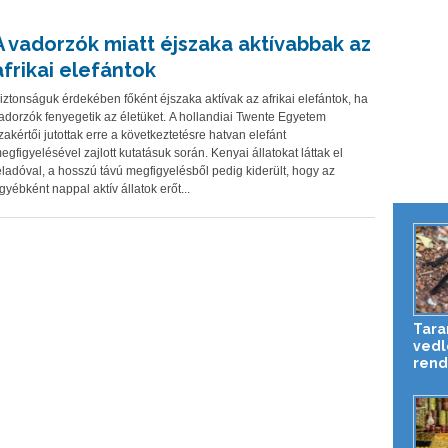
A vadorzók miatt éjszaka aktívabbak az
afrikai elefántok
iztonságuk érdekében főként éjszaka aktívak az afrikai elefántok, ha
adorzók fenyegetik az életüket. A hollandiai Twente Egyetem
zakértői jutottak erre a következtetésre hatvan elefánt
egfigyelésével zajlott kutatásuk során. Kenyai állatokat láttak el
eladóval, a hosszú távú megfigyelésből pedig kiderült, hogy az
gyébként nappal aktív állatok erőt...
Tara
vedl
rend