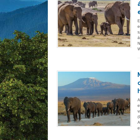
E
e
s
á
N
W
A
e
v
(
A
e