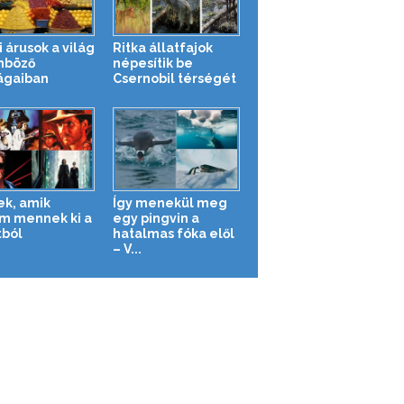
 árusok a világ
Ritka állatfajok
nböző
népesítik be
ágaiban
Csernobil térségét
ek, amik
Így menekül meg
m mennek ki a
egy pingvin a
tból
hatalmas fóka elől
– V...