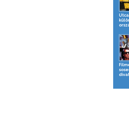
Utcai
külö
orsz
Film
sose
diva