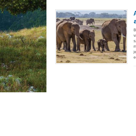
B
v
s
m
j
e