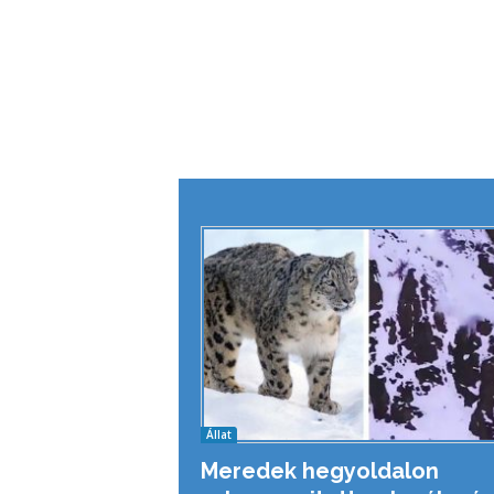
Állat
Meredek hegyoldalon