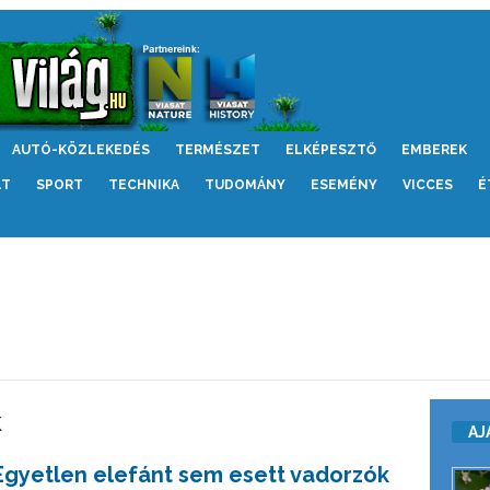
AUTÓ-KÖZLEKEDÉS
TERMÉSZET
ELKÉPESZTŐ
EMBEREK
LT
SPORT
TECHNIKA
TUDOMÁNY
ESEMÉNY
VICCES
É
k
AJ
Egyetlen elefánt sem esett vadorzók