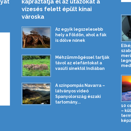
nyát
kápráztatja el az utazókat a
vízesés felett épült kínai
városka
Az egyik legszelesebb
hely a Földön, ahol a fák
is dőlve nőnek
Elké
szab
merü
Méhzümmögéssel tartják
leg
távol az elefántokat a
mede
vasúti sínektől Indiában
A színpompás Navarra –
látványos videó
Spanyolország északi
tartomány...
10 c
– kü
term
képz