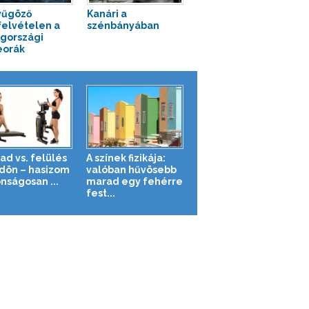
yűgöző
Kanári a
felvételen a
szénbányában
gországi
eorák
ad vs. felülés
A színek fizikája:
ldön – hasizom
valóban hűvösebb
nságosan ...
marad egy fehérre
fest...