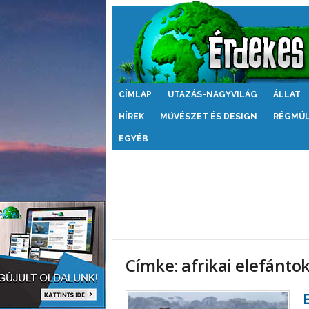
Érdekes
CÍMLAP
UTAZÁS-NAGYVILÁG
ÁLLAT
Világ
HÍREK
MŰVÉSZET ÉS DESIGN
RÉGMÚ
EGYÉB
Címke: afrikai elefánto