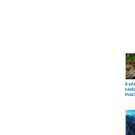
A vi
vado
macs