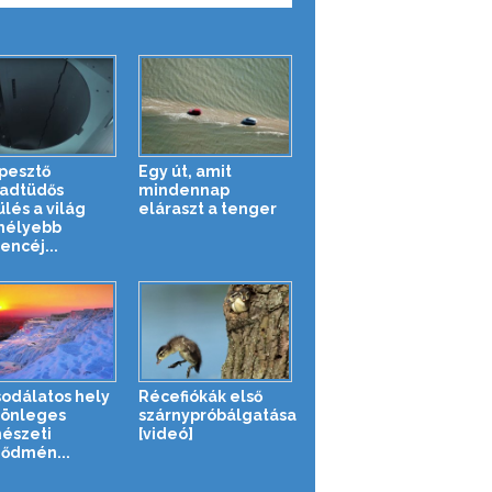
pesztő
Egy út, amit
adtüdős
mindennap
lés a világ
eláraszt a tenger
mélyebb
ncéj...
sodálatos hely
Récefiókák első
lönleges
szárnypróbálgatása
észeti
[videó]
ődmén...