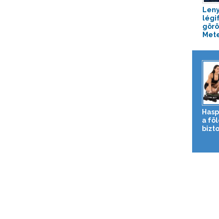
Len
légi
görö
Met
Hasp
a fö
bizto