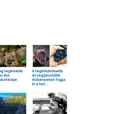
lág legkisebb
A legkülönösebb
n élő
és legijesztőbb
kaféléje
élőlényeket fogja
ki a ten...