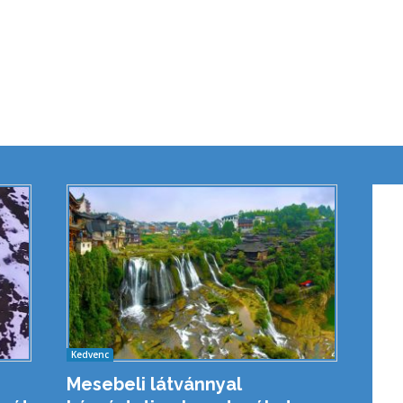
Kedvenc
Mesebeli látvánnyal