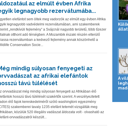
áldozatául az elmúlt évben Afrika
egyik legnagyobb rezervátumába...
gyetlen elefántot sem öltek meg vadorzók az elmúlt egy évben Afrika
Külö
gyik legnagyobb vadvédelmi rezervátumában, ami szakemberek
álla
zerint „rendkívüli fejlemény” a Svájcnál nagyobb területű, több tízezer
llatnak otthont adó térségben. A Mozambik északi részén elterülő
iassa rezervátumban a kedvező fejlemény annak köszönhető a
ildlife Conservation Socie...
Még mindig súlyosan fenyegeti az
orvvadászat az afrikai elefántok
A vil
hosszú távú túlélését
legh
mad
z orvvadászat még mindig súlyosan fenyegeti az Afrikában élő
lefántok hosszú távú túlélését szakértők szerint. A veszélyeztetett
adon élő fajok kereskedelméről szóló washingtoni egyezmény
CITES) szakemberei tavaly 1235 elefánt tetemét vizsgálták meg
frikában, közülük 520 illegális vadászat áldozata volt - olvasható az
lefánt-orvvadászatról készült...