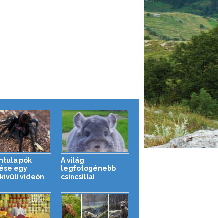
ntula pók
A világ
ése egy
legfotogénebb
kívüli videón
csincsillái