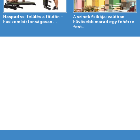
Haspad vs. felülés a földön –
A színek fizikája: valóban
hasizom biztonságosan ...
hűvösebb marad egy fehérre
fest...