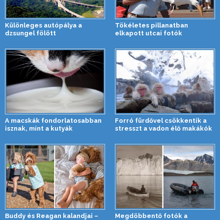
Különleges autópálya a
Tökéletes pillanatban
dzsungel fölött
elkapott utcai fotók
A macskák fondorlatosabban
Forró fürdővel csökkentik a
isznak, mint a kutyák
stresszt a vadon élő makákók
Buddy és Reagan kalandjai –
Megdöbbentő fotók a