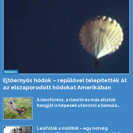
Kedvenc
Ejtőernyős hódok – repülővel telepítették át
az elszaporodott hódokat Amerikában
A láncfűrész, a riasztó és más állatok
hangját is képesek utánozni a bámula...
Lesifotók a múltból – egy norvég