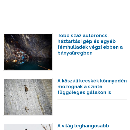
Több száz autóroncs,
háztartási gép és egyéb
fémhulladék végzi ebben a
bányaüregben
A kőszáli kecskék könnyedén
mozognak a szinte
függőleges gátakon is
A világ leghangosabb