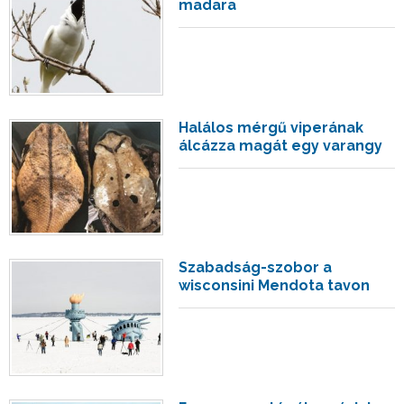
madara
Halálos mérgű viperának
álcázza magát egy varangy
Szabadság-szobor a
wisconsini Mendota tavon