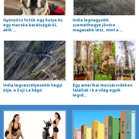
Gyönyörű fotók egy kutya és
India legnagyobb
egy macska barátságáról,
szeméthegye jövőre
akik ...
magasabb lesz, mint a ...
India legveszélyesebb hegyi
Egy amerikai mocsárvidéken
útja, a Zoji La hágó
találtak rá a világ egyik
legid...