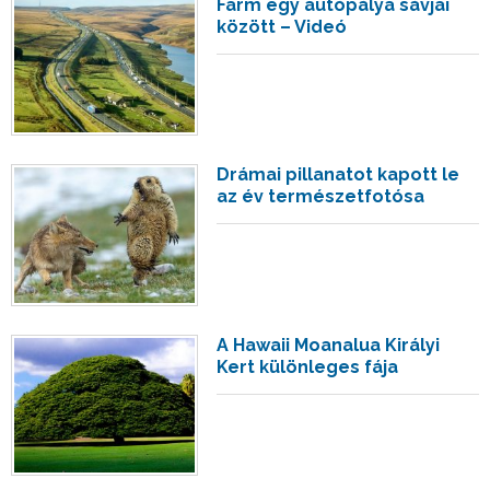
Farm egy autópálya sávjai
között – Videó
Drámai pillanatot kapott le
az év természetfotósa
A Hawaii Moanalua Királyi
Kert különleges fája