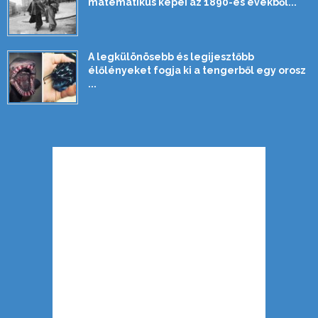
matematikus képei az 1890-es évekből...
A legkülönösebb és legijesztőbb
élőlényeket fogja ki a tengerből egy orosz
...