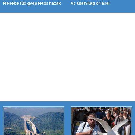
Mesébe illő gyeptetős házak
Az állatvilág óriásai