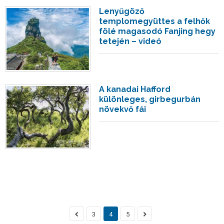
Lenyűgöző
templomegyüttes a felhők
fölé magasodó Fanjing hegy
tetején – videó
A kanadai Hafford
különleges, girbegurbán
növekvő fái
3
4
5