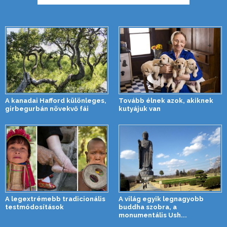
A kanadai Hafford különleges,
Tovább élnek azok, akiknek
girbegurbán növekvő fái
kutyájuk van
A legextrémebb tradicionális
A világ egyik legnagyobb
testmódosítások
buddha szobra, a
monumentális Ush...