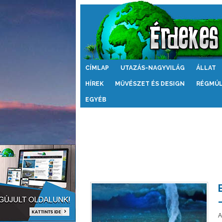
Érdekes
CÍMLAP
UTAZÁS-NAGYVILÁG
ÁLLAT
Világ
HÍREK
MŰVÉSZET ÉS DESIGN
RÉGMÚ
EGYÉB
A