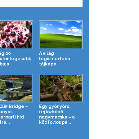
ág 20
A világ
ülönlegesebb
legismertebb
bája
tájképe
liff Bridge –
Egy gyönyörű,
ányos
rejtőzködő
erparti híd
nagymacska – a
rá...
ködfoltos pá...