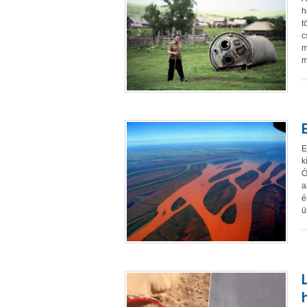
h
t
c
m
m
E
k
Ó
a
é
ü