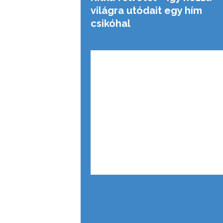
világra utódait egy hím
csikóhal