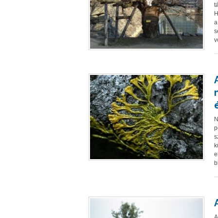
t
H
a
s
v
N
p
s
k
e
b
A