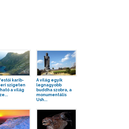
estői karib-
A világ egyik
eri szigeten
legnagyobb
lható a világ
buddha szobra, a
e...
monumentális
Ush...