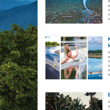
i
j
v
e
e
A
k
h
é
h
v
A
a