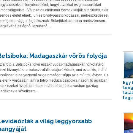
egycsúcsokkal, fenyőerdőkkel, hegyi tavakkal és gleccserekkel
ömött völgyekkel. Változatos etnikumú törzsek lakják a területet, akik
sendes életet élnek, juh és bivalypásztorkodással, méhészkedéssel,
ezőgazdasággal foglalkoznak. Békéjüket azonban rendszeresen
egzavarja az égből lezuhanó ...
Betsiboka: Madagaszkár vörös folyója
z a fotó a Betsiboka folyó északnyugat-madagaszkári torkolatáról
ínzó bizonyítéka a katasztrofális talajeróziónak, ami ezt a kis, Indiai
ceánban elhelyezkedő szigetországot sújtja az elmúlt 50 évben. Ez
z élénk vörös szín, ami a folyó medúza csápokra hasonlító ágaiban,
Egy f
s az ezeket övező dombokon látható annak a vasban gazdag
teng
ledéknek a következm...
talá
legsz
Levideózták a világ leggyorsabb
hangyáját