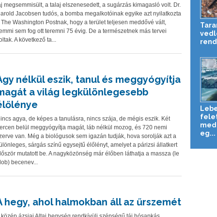
áj megsemmisült, a talaj elszenesedett, a sugárzás kimagasló volt. Dr.
arold Jacobsen tudós, a bomba megalkotóinak egyike azt nyilatkozta
 The Washington Postnak, hogy a terület teljesen meddővé vált,
Tara
emmi sem fog ott teremni 75 évig. De a természetnek más tervei
vedl
oltak. A következő ta...
rend
Agy nélkül eszik, tanul és meggyógyítja
magát a világ legkülönlegesebb
élőlénye
Lebe
fele
incs agya, de képes a tanulásra, nincs szája, de mégis eszik. Két
mede
ercen belül meggyógyítja magát, láb nélkül mozog, és 720 nemi
eg...
zerve van. Még a biológusok sem igazán tudják, hova sorolják azt a
ülönleges, sárgás színű egysejtű élőlényt, amelyet a párizsi állatkert
lőször mutatott be. A nagyközönség már élőben láthatja a massza (le
lob) becenev...
A hegy, ahol halmokban áll az űrszemét
 közép ázsiai Altaj hegység rendkívüli szépségű táj hósapkás