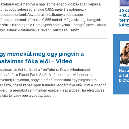
 szaharai ezüsthangya a nap legmelegebb időszakában képes a
egnagyobb sebességre, akár 0,855 métert is galoppozik
10 c
ásodpercenként. A szaharai ezüsthangya sebessége
– kü
ásodpercenként elérheti a 0,855 métert. Még a sivatagi hangyák
term
képz
özötti is különleges a Cataglyphis bombycina – hangsúlyozta Harald
olf, akinek kutatótársaival sikerült lefilmezni Tunéz...
Így menekül meg egy pingvin a
hatalmas fóka elől – Videó
zgalmas részlet került fel a YouTube-ra David Attenborough
Hasp
űsorából, a Planet Earth 2-ből. A háromperces videóban azt
a fö
övethetjük nyomon, hogyan próbál menekülni egy pingvin a rá
bizto
adászó, hozzá képest igen termetes leopárdfóka elől. Mint a videóból
iderül, a prédából sem minden esetben lesz áldozat, ha elég ügyes
s kitartó, vagy épp a vadász ügye...