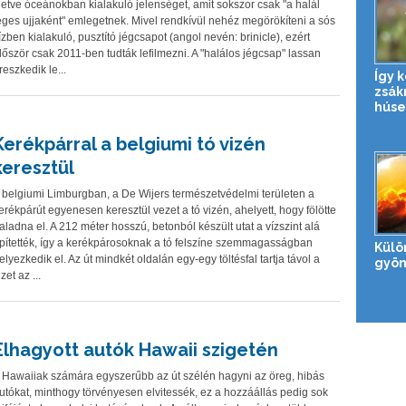
lletve óceánokban kialakuló jelenséget, amit sokszor csak "a halál
eges ujjaként" emlegetnek. Mivel rendkívül nehéz megörökíteni a sós
ízben kialakuló, pusztító jégcsapot (angol nevén: brinicle), ezért
lőször csak 2011-ben tudták lefilmezni. A "halálos jégcsap" lassan
reszkedik le...
Így 
zsák
húse
Kerékpárral a belgiumi tó vizén
keresztül
 belgiumi Limburgban, a De Wijers természetvédelmi területen a
erékpárút egyenesen keresztül vezet a tó vizén, ahelyett, hogy fölötte
aladna el. A 212 méter hosszú, betonból készült utat a vízszint alá
pítették, így a kerékpárosoknak a tó felszíne szemmagasságban
Külö
elyezkedik el. Az út mindkét oldalán egy-egy töltésfal tartja távol a
gyön
izet az ...
Elhagyott autók Hawaii szigetén
 Hawaiiak számára egyszerűbb az út szélén hagyni az öreg, hibás
utókat, minthogy törvényesen elvitessék, ez a hozzáállás pedig sok