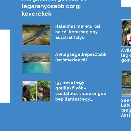
legaranyosabb corgi
keverékek
Hatalmas méretű, ősi
haltól hemzseg egy
ausztrál folyó
A vil
A világ legelképesztőbb
legk
úszómedencéi
gom
Így nevet egy
gorillakölyök –
csodálatos videó enged
bepillantást egy...
Sea C
Látv
teng
Auszt