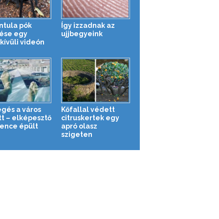
ntula pók
Így izzadnak az
ése egy
ujjbegyeink
kívüli videón
gés a város
Kőfallal védett
tt – elképesztő
citruskertek egy
nce épült
apró olasz
szigeten