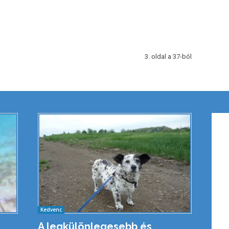
3. oldal a 37-ból
Kedvenc
A legkülönlegesebb és