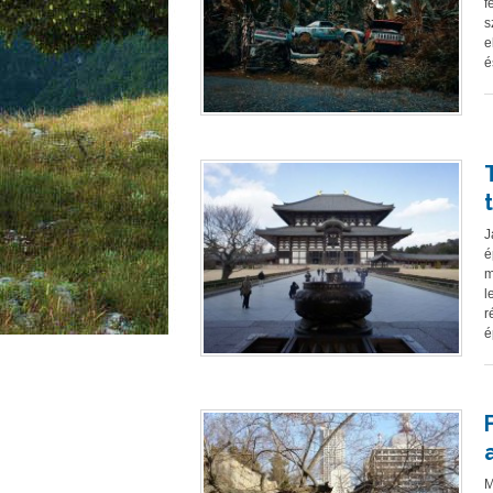
f
s
e
é
J
é
m
l
r
é
M