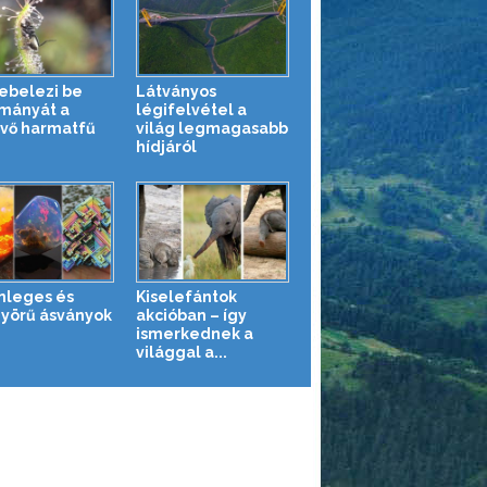
kebelezi be
Látványos
mányát a
légifelvétel a
vő harmatfű
világ legmagasabb
hídjáról
nleges és
Kiselefántok
yörű ásványok
akcióban – így
ismerkednek a
világgal a...