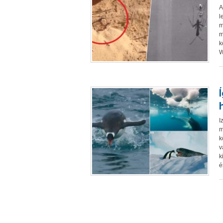
A
l
m
m
k
W
I
m
k
v
k
é