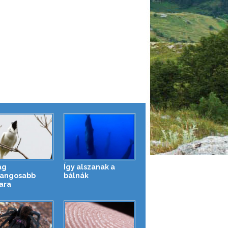
ág
Így alszanak a
angosabb
bálnák
ara