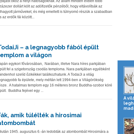
ejfájást okoz a helyi hatóságoknak. Az állam minden évben több
zázezer dollárt költ az adófizetők pénzéből, hogy eltávolítsák az
lhagyott járműveket, és még emellett is túlnyomó részük a szabadban
s az erdők fái között...
TodaiJi – a legnagyobb fából épült
templom a világon
apán egykori fővárosában, Narában, illetve Nara híres parkjában
pült fel a szigetország csodás temploma. Nara parkjában egyébként
indenhol szelíd őzikékkel találkozhatunk. A TodaiJi a világ
egnagyobb fa épülete, mely méltán lett 1994-ben a Világörökség
észe. A hatalmas templom egy 16 méteres bronz Buddha-szobor köré
pült. Buddha fejével egy ...
A vil
legh
mad
Fák, amik túlélték a hirosimai
atombombát
iután 1945. augusztus 6.-án ledobták az atombombát Hirosimára a