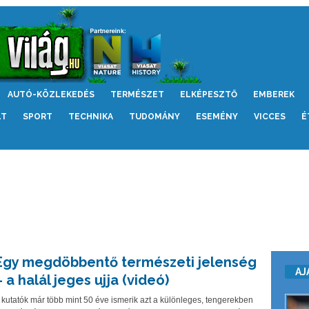
AUTÓ-KÖZLEKEDÉS
TERMÉSZET
ELKÉPESZTŐ
EMBEREK
LT
SPORT
TECHNIKA
TUDOMÁNY
ESEMÉNY
VICCES
É
Egy megdöbbentő természeti jelenség
AJ
– a halál jeges ujja (videó)
 kutatók már több mint 50 éve ismerik azt a különleges, tengerekben