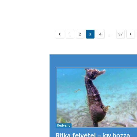
...
1
2
3
4
37
Kedvenc
Ritka felvétel – így hozza