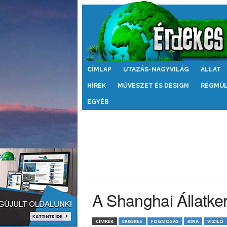
Érdekes
CÍMLAP
UTAZÁS-NAGYVILÁG
ÁLLAT
Világ
HÍREK
MŰVÉSZET ÉS DESIGN
RÉGMÚ
EGYÉB
A Shanghai Állatker
CÍMKÉK
ÉRDEKES
FOGMOSÁS
KÍNA
VÍZILÓ