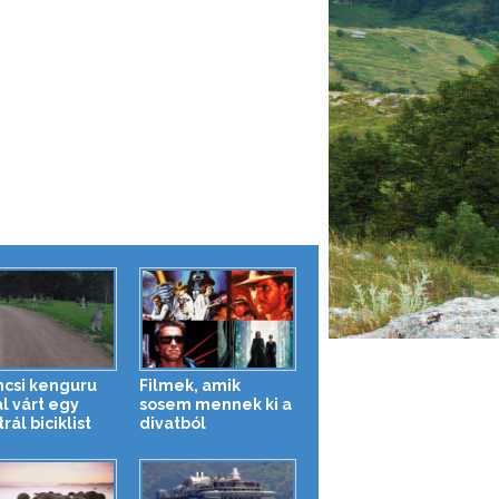
ncsi kenguru
Filmek, amik
l várt egy
sosem mennek ki a
rál biciklist
divatból