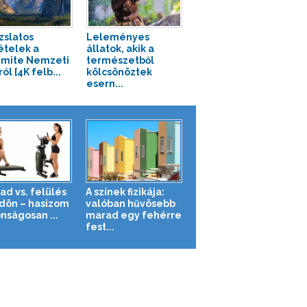
zslatos
Leleményes
ételek a
állatok, akik a
mite Nemzeti
természetből
ól [4K felb...
kölcsönöztek
esern...
ad vs. felülés
A színek fizikája:
ldön – hasizom
valóban hűvösebb
nságosan ...
marad egy fehérre
fest...