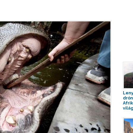
Len
drón
Afri
vilá