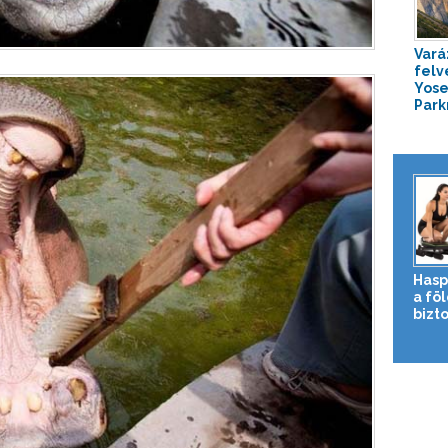
Vará
felv
Yose
Parkr
Hasp
a fö
bizto