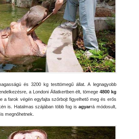
agasságú és 3200 kg testtömegű állat. A legnagyobb
rendelkezésre, a Londoni Állatkertben élt, tömege
4800 kg
e a farok végén egyfajta szőrbojt figyelhető meg és erős
kén is. Hatalmas szájában több fog is
agyar
rá módosult,
 is megnőhetnek.