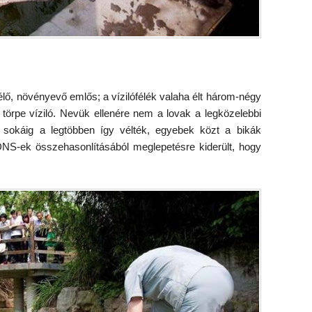
élő, növényevő emlős; a vízilófélék valaha élt három-négy
a törpe víziló. Nevük ellenére nem a lovak a legközelebbi
 sokáig a legtöbben így vélték, egyebek közt a bikák
DNS-ek összehasonlításából meglepetésre kiderült, hogy
.