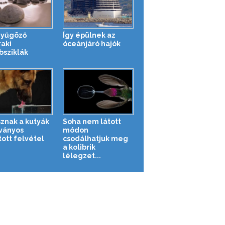
nyűgöző
Így épülnek az
aki
óceánjáró hajók
sziklák
sznak a kutyák
Soha nem látott
tványos
módon
tott felvétel
csodálhatjuk meg
a kolibrik
lélegzet...