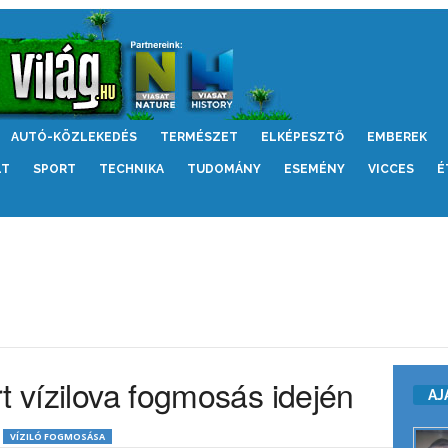
AUTÓ-KÖZLEKEDÉS
TERMÉSZET
ELKÉPESZTŐ
EMBEREK
LT
SPORT
TECHNIKA
TUDOMÁNY
ESEMÉNY
VICCES
É
t vízilova fogmosás idején
AJ
VÍZILÓ FOGMOSÁSA