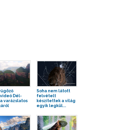
yűgöző
Soha nem látott
videó Dél-
felvételt
ka varázslatos
készítettek a világ
gáról
egyik legkül...