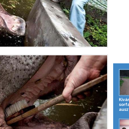
Kívá
sorfa
auszt