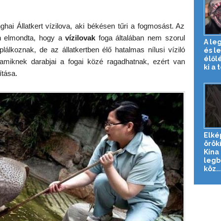
ai Állatkert vízilova, aki békésen tűri a fogmosást. Az
n elmondta, hogy a
vízilovak
foga általában nem szorul
A le
áplálkoznak, de az állatkertben élő hatalmas nílusi víziló
és l
élől
amiknek darabjai a fogai közé ragadhatnak, ezért van
ki a t
ítása.
Elké
örök
Kína
legb
köz..