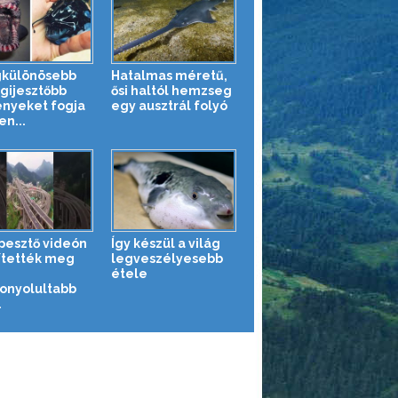
gkülönösebb
Hatalmas méretű,
egijesztőbb
ősi haltól hemzseg
ényeket fogja
egy ausztrál folyó
en...
pesztő videón
Így készül a világ
ítették meg
legveszélyesebb
étele
onyolultabb
.