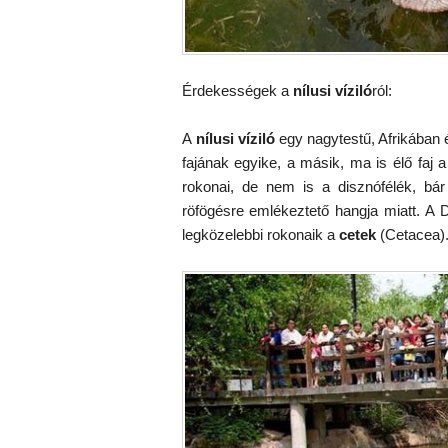
Érdekességek a
nílusi víziló
ról:
A
nílusi víziló
egy nagytestű, Afrikában 
fajának egyike, a másik, ma is élő faj 
rokonai, de nem is a disznófélék, bár
röfögésre emlékeztető hangja miatt. A 
legközelebbi rokonaik a
cetek
(Cetacea)