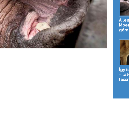
A le
Moer
gömb
Így i
– lá
lassí