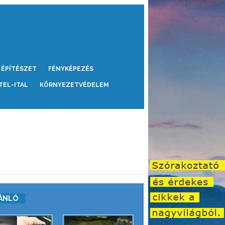
ÉPÍTÉSZET
FÉNYKÉPEZÉS
TEL-ITAL
KÖRNYEZETVÉDELEM
ÁNLÓ