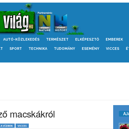
AUTÓ-KÖZLEKEDÉS
TERMÉSZET
ELKÉPESZTŐ
EMBEREK
LT
SPORT
TECHNIKA
TUDOMÁNY
ESEMÉNY
VICCES
É
ző macskákról
AJ
A VÍZBEN
VICCES