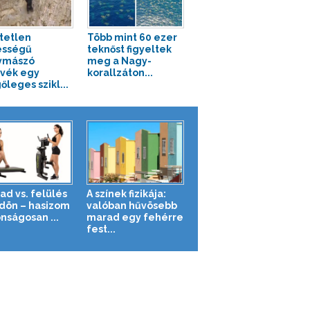
tetlen
Több mint 60 ezer
ességű
teknőst figyeltek
ymászó
meg a Nagy-
vék egy
korallzáton...
őleges szikl...
ad vs. felülés
A színek fizikája:
ldön – hasizom
valóban hűvösebb
nságosan ...
marad egy fehérre
fest...