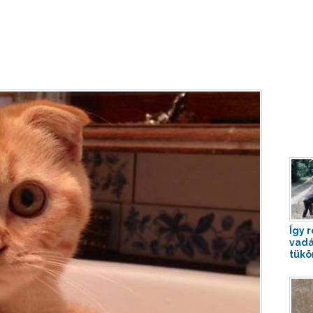
Így 
vadá
tükö