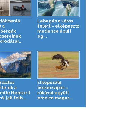
döbbentő
Lebegés a város
k a
felett – elképesztő
zbergák
medence épült
csereinek
eg...
orodásár...
zslatos
Elképesztő
ételek a
összecsapás –
mite Nemzeti
rókával együtt
ól [4K felb...
emelte magas...