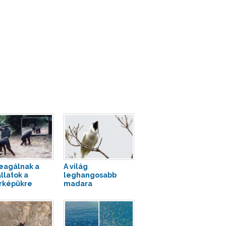
reagálnak a
A világ
llatok a
leghangosabb
rképükre
madara