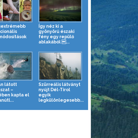
gextrémebb
Így néz ki a
cionális
gyönyörű északi
módosítások
fény egy repülő
ablakából ...
n látott
Szürreális látványt
szat –
nyújt Dél-Tirol
ében kapta el
egyik
nútl...
legkülönlegesebb...