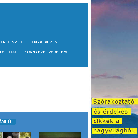
ÉPÍTÉSZET
FÉNYKÉPEZÉS
TEL-ITAL
KÖRNYEZETVÉDELEM
ÁNLÓ