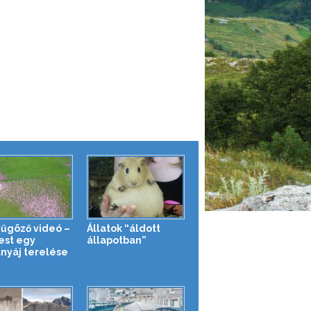
űgöző videó –
Állatok “áldott
fest egy
állapotban”
anyáj terelése