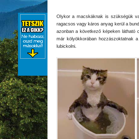
Olykor a macskáknak is szükségük van 
ragacsos vagy káros anyag kerül a bundá
azonban a következő képeken látható c
már kölyökkorában hozzászoktatnak a
lubickolni.