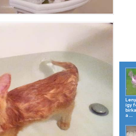
Leny
így 
birk
a ...