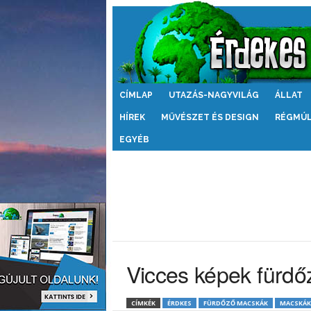
Érdekes
CÍMLAP
UTAZÁS-NAGYVILÁG
ÁLLAT
Világ
HÍREK
MŰVÉSZET ÉS DESIGN
RÉGMÚ
EGYÉB
Vicces képek fürdő
CÍMKÉK
ÉRDKES
FÜRDŐZŐ MACSKÁK
MACSKÁK 