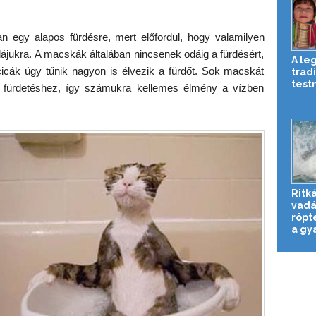
egy alapos fürdésre, mert előfordul, hogy valamilyen
jukra. A macskák általában nincsenek odáig a fürdésért,
A le
icák úgy tűnik nagyon is élvezik a fürdőt. Sok macskát
tradi
test
 fürdetéshez, így számukra kellemes élmény a vízben
Ritká
vadá
röpt
a gya