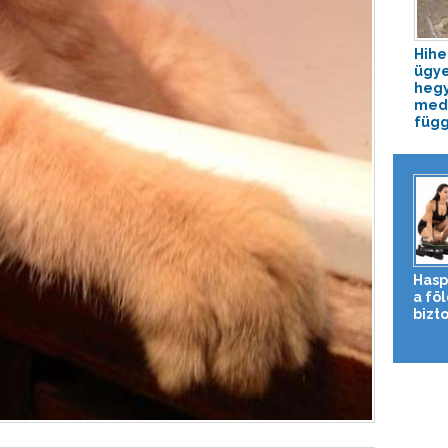
Hihe
ügy
heg
med
függ
Hasp
a fö
bizto