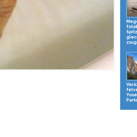
Meg
fotó
Spit
glec
zsug
Vará
felv
Yose
Parkr