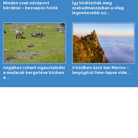
Minden csak nézőpont
Így hódították meg
kérdése – becsapós fotók
szabadmászásban a világ
legnehezebb szi...
Anyjához rohant vigasztalódni
A ködben úszó San Marino –
a madarak kergetése közben
lenyűgöző time-lapse vide...
e...