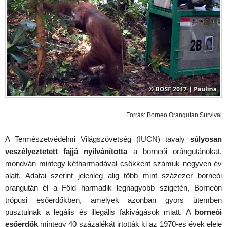
Forrás: Borneo Orangutan Survival
A Természetvédelmi Világszövetség (IUCN) tavaly
súlyosan
veszélyeztetett fajjá nyilvánította
a borneói orángutánokat,
mondván mintegy kétharmadával csökkent számuk negyven év
alatt. Adatai szerint jelenleg alig több mint százezer borneói
orangután él a Föld harmadik legnagyobb szigetén, Borneón
trópusi esőerdőkben, amelyek azonban gyors ütemben
pusztulnak a legális és illegális fakivágások miatt. A
borneói
esőerdők
mintegy 40 százalékát irtották ki az 1970-es évek eleje