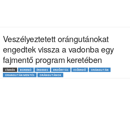
Veszélyeztetett orángutánokat
engedtek vissza a vadonba egy
fajmentő program keretében
CÍMKÉK
BORENÓ
ÉRDEKES
ERDŐIRTÁS
ESŐERDŐ
ORÁNGUTÁN
ORANGUTÁN MENTÉS
ORÁNGUTÁNOK