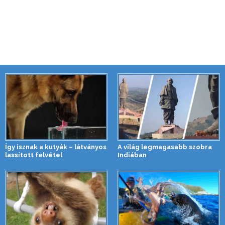
Így isznak a kutyák – látványos
A világ legmagasabb szobra
lassított felvétel
Indiában