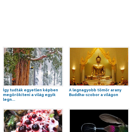
Így tudták egyetlen képben
A legnagyobb tömör arany
megörökíteni a világ egyik
Buddha-szobor a világon
legn...