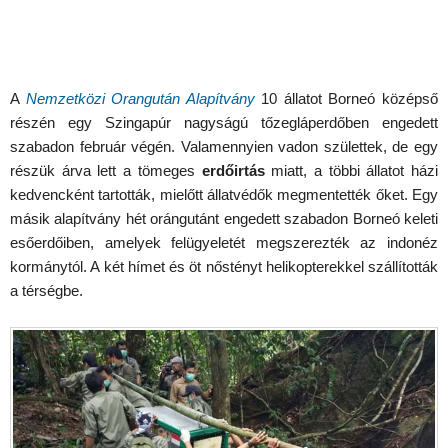
A
Nemzetközi Orangután Alapítvány
10 állatot Borneó középső
részén egy Szingapúr nagyságú tőzegláperdőben engedett
szabadon február végén. Valamennyien vadon születtek, de egy
részük árva lett a tömeges
erdőirtás
miatt, a többi állatot házi
kedvencként tartották, mielőtt állatvédők megmentették őket. Egy
másik alapítvány hét orángutánt engedett szabadon Borneó keleti
esőerdőiben, amelyek felügyeletét megszerezték az indonéz
kormánytól. A két hímet és öt nőstényt helikopterekkel szállították
a térségbe.