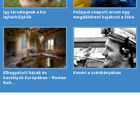
Így társalognak a kis
Polippal csapott arcon egy
lajhárkölykök
megdöbbent kajakost a fóka
Elhagyatott házak és
Kanári a szénbányában
kastélyok Európában – Roman
Rob...