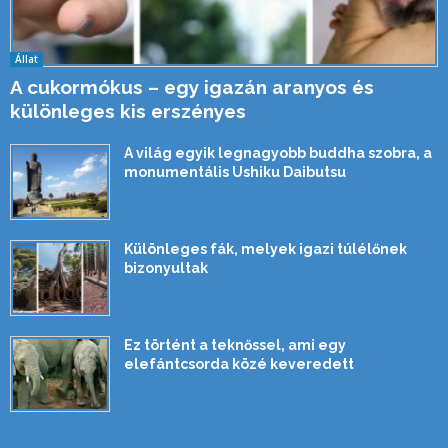
Állat
A cukormókus – egy igazán aranyos és
különleges kis erszényes
A világ egyik legnagyobb buddha szobra, a
monumentális Ushiku Daibutsu
Különleges fák, melyek igazi túlélőnek
bizonyultak
Ez történt a teknőssel, ami egy
elefántcsorda közé keveredett