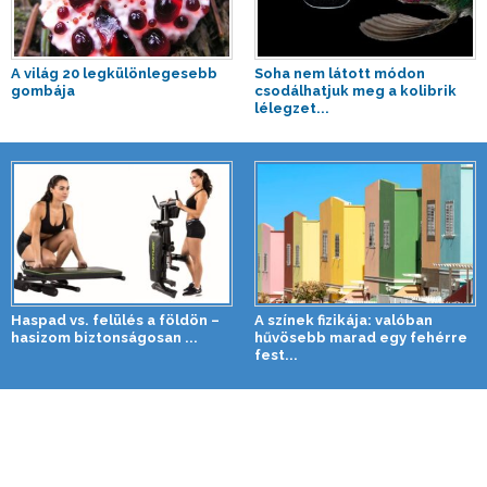
A világ 20 legkülönlegesebb
Soha nem látott módon
gombája
csodálhatjuk meg a kolibrik
lélegzet...
Haspad vs. felülés a földön –
A színek fizikája: valóban
hasizom biztonságosan ...
hűvösebb marad egy fehérre
fest...