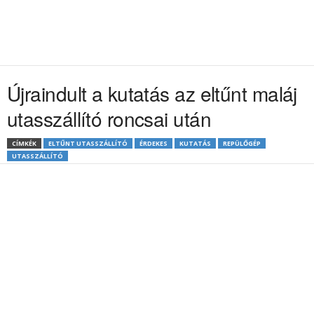
Újraindult a kutatás az eltűnt maláj
utasszállító roncsai után
CÍMKÉK
ELTŰNT UTASSZÁLLÍTÓ
ÉRDEKES
KUTATÁS
REPÜLŐGÉP
UTASSZÁLLÍTÓ