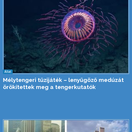
Állat
Mélytengeri tűzijáték – lenyűgöző medúzát
örökítettek meg a tengerkutatók