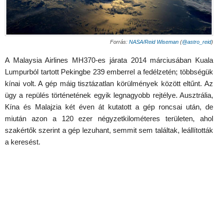
Forrás:
NASA/Reid Wiseman
(
@astro_reid
)
A Malaysia Airlines MH370-es járata 2014 márciusában Kuala
Lumpurból tartott Pekingbe 239 emberrel a fedélzetén; többségük
kínai volt. A gép máig tisztázatlan körülmények között eltűnt. Az
ügy a repülés történetének egyik legnagyobb rejtélye. Ausztrália,
Kína és Malajzia két éven át kutatott a gép roncsai után, de
miután azon a 120 ezer négyzetkilométeres területen, ahol
szakértők szerint a gép lezuhant, semmit sem találtak, leállították
a keresést.