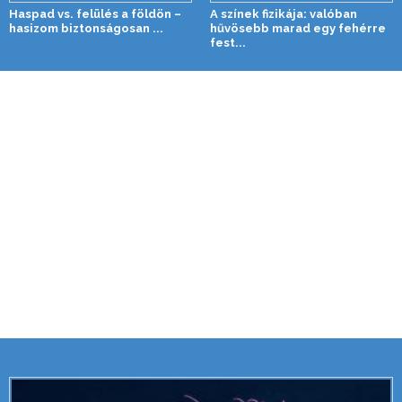
Haspad vs. felülés a földön –
A színek fizikája: valóban
hasizom biztonságosan ...
hűvösebb marad egy fehérre
fest...