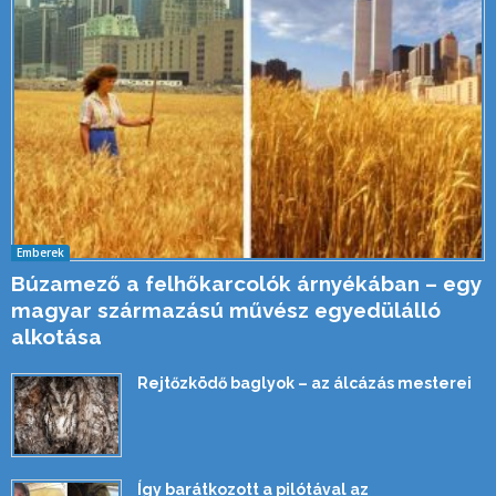
Emberek
Búzamező a felhőkarcolók árnyékában – egy
magyar származású művész egyedülálló
alkotása
Rejtőzködő baglyok – az álcázás mesterei
Így barátkozott a pilótával az