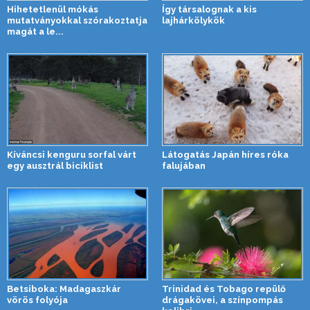
Hihetetlenül mókás
Így társalognak a kis
mutatványokkal szórakoztatja
lajhárkölykök
magát a le...
Kíváncsi kenguru sorfal várt
Látogatás Japán híres róka
egy ausztrál biciklist
falujában
Betsiboka: Madagaszkár
Trinidad és Tobago repülő
vörös folyója
drágakövei, a színpompás