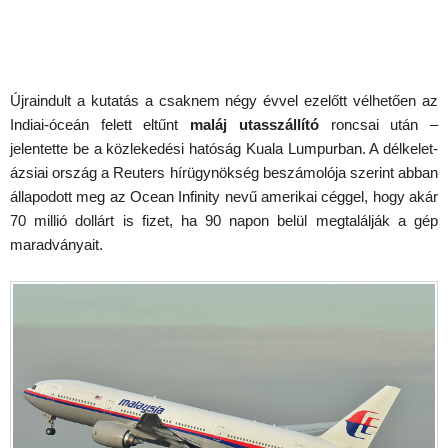
Újraindult a kutatás a csaknem négy évvel ezelőtt vélhetően az
Indiai-óceán felett eltűnt
maláj utasszállító
roncsai után –
jelentette be a közlekedési hatóság Kuala Lumpurban. A délkelet-
ázsiai ország a Reuters hírügynökség beszámolója szerint abban
állapodott meg az Ocean Infinity nevű amerikai céggel, hogy akár
70 millió dollárt is fizet, ha 90 napon belül megtalálják a gép
maradványait.