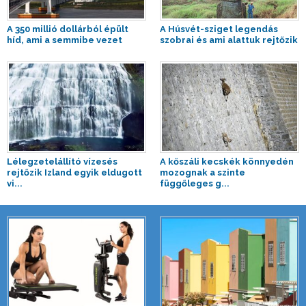
A 350 millió dollárból épült
A Húsvét-sziget legendás
híd, ami a semmibe vezet
szobrai és ami alattuk rejtőzik
Lélegzetelállító vízesés
A kőszáli kecskék könnyedén
rejtőzik Izland egyik eldugott
mozognak a szinte
vi...
függőleges g...