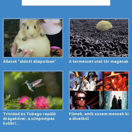
Állatok “áldott állapotban”
A természet utat tör magának
Trinidad és Tobago repülő
Filmek, amik sosem mennek ki
drágakövei, a színpompás
a divatból
kolibri...