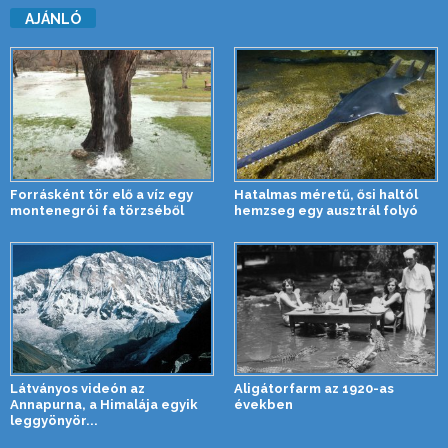
AJÁNLÓ
Forrásként tör elő a víz egy
Hatalmas méretű, ősi haltól
montenegrói fa törzséből
hemzseg egy ausztrál folyó
Látványos videón az
Aligátorfarm az 1920-as
Annapurna, a Himalája egyik
években
leggyönyör...