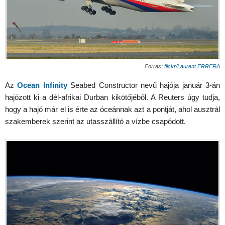
Forrás:
flickr/Laurent ERRERA
Az
Ocean Infinity
Seabed Constructor nevű hajója január 3-án
hajózott ki a dél-afrikai Durban kikötőjéből. A Reuters úgy tudja,
hogy a hajó már el is érte az óceánnak azt a pontját, ahol ausztrál
szakemberek szerint az utasszállító a vízbe csapódott.