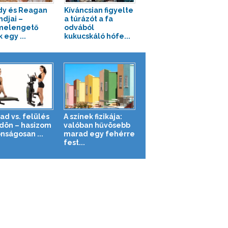
y és Reagan
Kíváncsian figyelte
ndjai –
a túrázót a fa
melengető
odvából
 egy ...
kukucskáló hófe...
ad vs. felülés
A színek fizikája:
ldön – hasizom
valóban hűvösebb
nságosan ...
marad egy fehérre
fest...