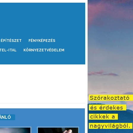
ÉPÍTÉSZET
FÉNYKÉPEZÉS
TEL-ITAL
KÖRNYEZETVÉDELEM
ÁNLÓ