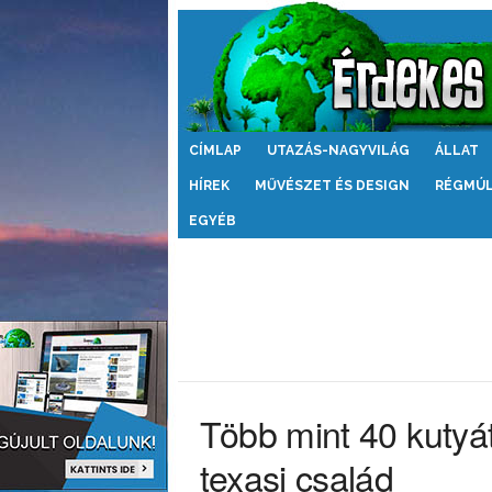
Érdekes
CÍMLAP
UTAZÁS-NAGYVILÁG
ÁLLAT
Világ
HÍREK
MŰVÉSZET ÉS DESIGN
RÉGMÚ
EGYÉB
Több mint 40 kutyát
texasi család