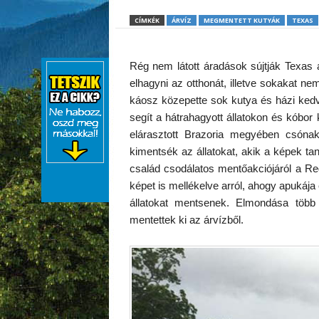
CÍMKÉK
ÁRVÍZ
MEGMENTETT KUTYÁK
TEXAS
Rég nem látott áradások sújtják Texas
elhagyni az otthonát, illetve sokakat n
káosz közepette sok kutya és házi kedv
segít a hátrahagyott állatokon és kóbor k
elárasztott Brazoria megyében csónak
kimentsék az állatokat, akik a képek t
család csodálatos mentőakciójáról a R
képet is mellékelve arról, ahogy apukája
állatokat mentsenek. Elmondása töb
mentettek ki az árvízből.