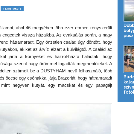
TEXASI ÁRVÍZ
Döbb
 államot, ahol 46 megyében több ezer ember kényszerült
boly
em engedtek vissza házaikba. Az evakuálás során, a nagy
pusz
enc hátramaradt. Egy önzetlen család úgy döntött, hogy
utyákon, akiket az árvíz elzárt a külvilágtól. A család az
kal járta a környéket és házról-házra haladtak, hogy
anúsága szerint nagy örömmel fogadták megmentőieket. A
edditen számolt be a DUSTYHAM nevű felhasználó, több
Budd
 és öccse egy csónakkal járja Brazoriát, hogy hátramaradt
kala
b mint negyven kutyát, egy macskát és egy papagájt
szív
fotók