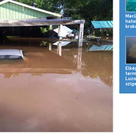
Merü
hata
krok
Elké
term
Luzo
szig