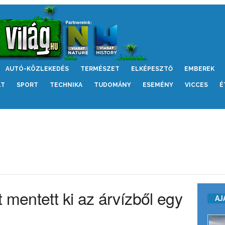
AUTÓ-KÖZLEKEDÉS
TERMÉSZET
ELKÉPESZTŐ
EMBEREK
LT
SPORT
TECHNIKA
TUDOMÁNY
ESEMÉNY
VICCES
É
 mentett ki az árvízből egy
AJ