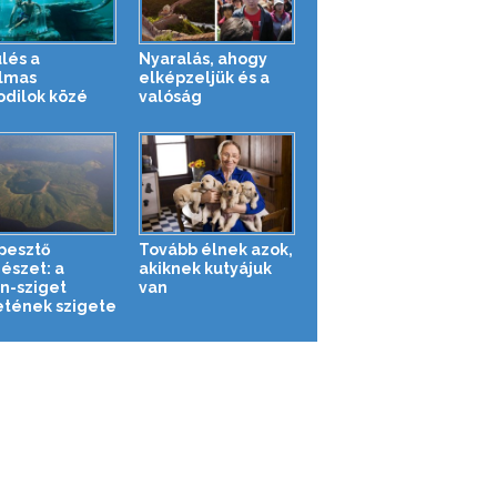
lés a
Nyaralás, ahogy
lmas
elképzeljük és a
odilok közé
valóság
pesztő
Tovább élnek azok,
észet: a
akiknek kutyájuk
n-sziget
van
etének szigete