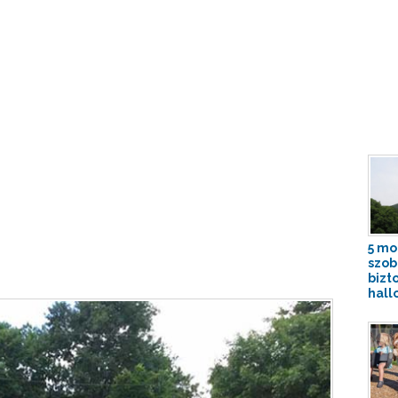
5 mo
szob
bizt
hall