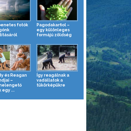
enetes fotók
Pagodakarfiol –
gónk
egy különleges
tításáról
formájú zöldség
y és Reagan
Így reagálnak a
ndjai –
vadállatok a
melengető
tükörképükre
 egy ...