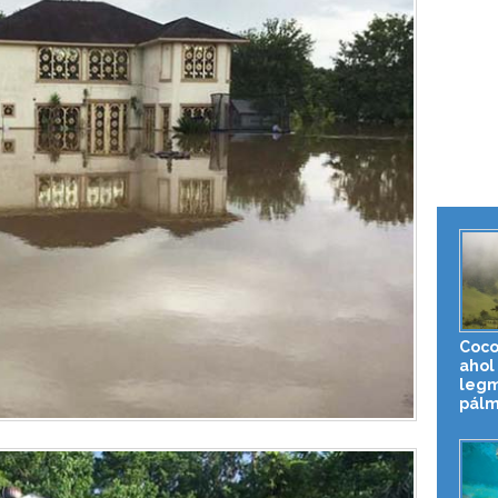
Coco
ahol 
leg
pálm