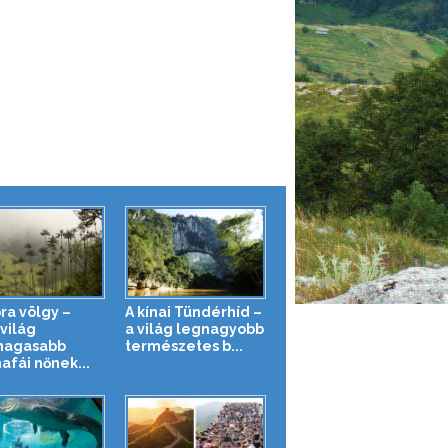
ra völgy –
A kínai Tündérhíd –
világ
a világ legnagyobb
magasabb
természetes b...
afái nőnek...