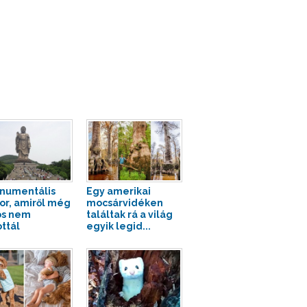
numentális
Egy amerikai
or, amiről még
mocsárvidéken
os nem
találtak rá a világ
ottál
egyik legid...