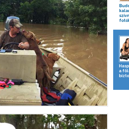
Budd
kala
szív
fotók
Hasp
a fö
bizto