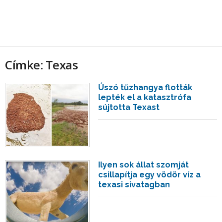
Címke: Texas
Úszó tűzhangya flották
lepték el a katasztrófa
sújtotta Texast
Ilyen sok állat szomját
csillapítja egy vödör víz a
texasi sivatagban