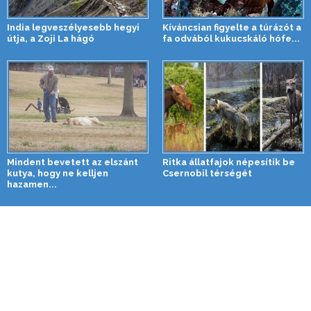
India legveszélyesebb hegyi
Kíváncsian figyelte a túrázót a
útja, a Zoji La hágó
fa odvából kukucskáló hófe...
Mindent bevetett az elszánt
Ritka állatfajok népesítik be
kutya, hogy ne kelljen
Csernobil térségét
hazamen...