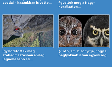
csodái – hazánkban is vette...
figyeltek meg a Nagy-
korallzáton...
Így hódították meg
9 fotó, ami bizonyítja, hogy a
szabadmászásban a világ
baglyoknak is van egyéniség...
legnehezebb szi...