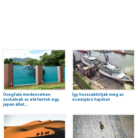
Üvegfalú medencében
Így hosszabbítják meg az
úszkálnak az elefántok egy
óceánjáró hajókat
japán állat...