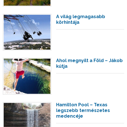
A világ legmagasabb
körhintája
Ahol megnyílt a Föld – Jákob
kútja
Hamilton Pool – Texas
legszebb természetes
medencéje