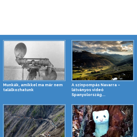
Munkák, amikkel ma már nem
A színpompás Navarra –
találkozhatunk
látványos videó
Spanyolország...