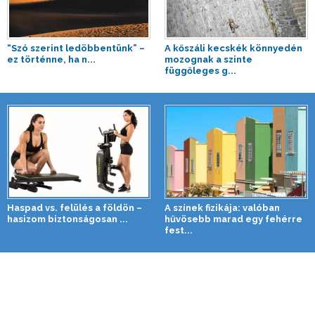
“Szó szerint ledöbbentünk” –
A kőszáli kecskék könnyedén
ez történne, ha n...
mozognak a szinte
függőleges g...
Haspad vs. felülés a földön –
A színek fizikája: valóban
hasizom biztonságosan ...
hűvösebb marad egy fehérre
fest...