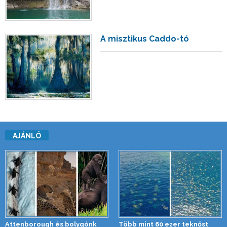
A misztikus Caddo-tó
AJÁNLÓ
Attenborough és bolygónk
Több mint 60 ezer teknőst