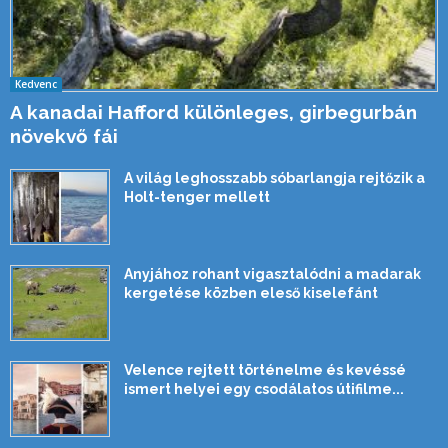
Kedvenc
A kanadai Hafford különleges, girbegurbán
növekvő fái
A világ leghosszabb sóbarlangja rejtőzik a
Holt-tenger mellett
Anyjához rohant vigasztalódni a madarak
kergetése közben eleső kiselefánt
Velence rejtett történelme és kevéssé
ismert helyei egy csodálatos útifilme...