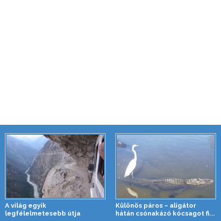
A világ egyik
Különös páros – aligátor
legfélelmetesebb útja
hátán csónakázó kócsagot fi...