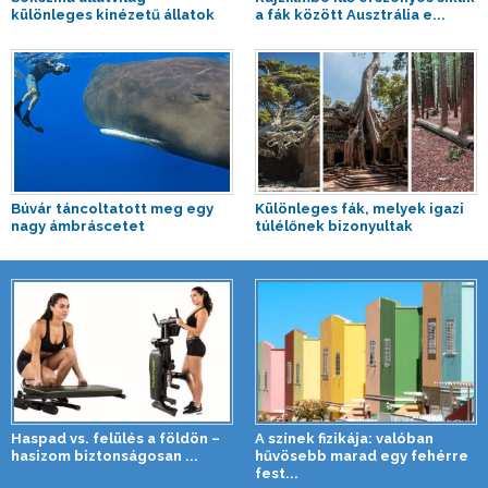
különleges kinézetű állatok
a fák között Ausztrália e...
Búvár táncoltatott meg egy
Különleges fák, melyek igazi
nagy ámbráscetet
túlélőnek bizonyultak
Haspad vs. felülés a földön –
A színek fizikája: valóban
hasizom biztonságosan ...
hűvösebb marad egy fehérre
fest...