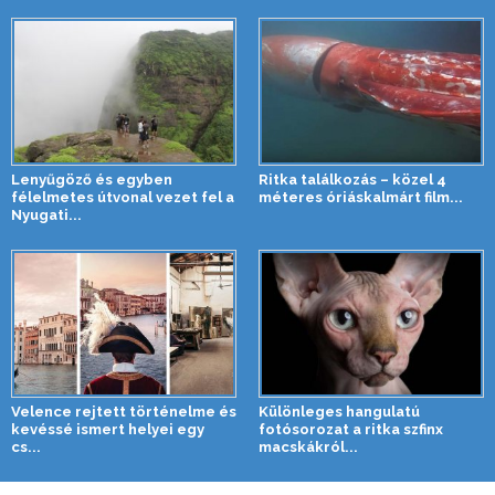
Lenyűgöző és egyben
Ritka találkozás – közel 4
félelmetes útvonal vezet fel a
méteres óriáskalmárt film...
Nyugati...
Velence rejtett történelme és
Különleges hangulatú
kevéssé ismert helyei egy
fotósorozat a ritka szfinx
cs...
macskákról...