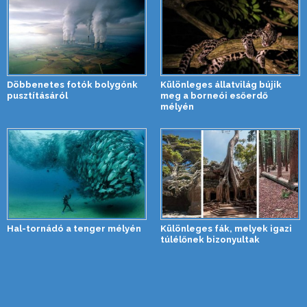
Döbbenetes fotók bolygónk
Különleges állatvilág bújik
pusztításáról
meg a borneói esőerdő
mélyén
Hal-tornádó a tenger mélyén
Különleges fák, melyek igazi
túlélőnek bizonyultak