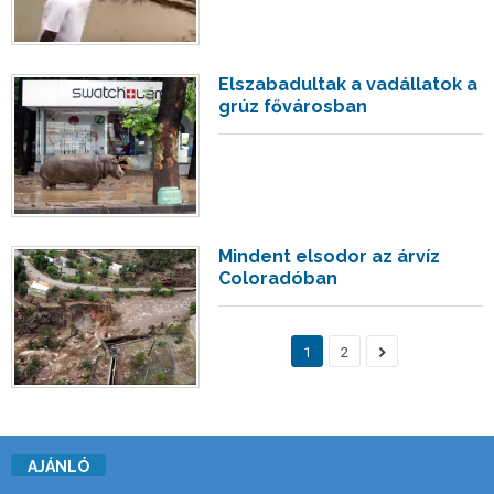
Elszabadultak a vadállatok a
grúz fővárosban
Mindent elsodor az árvíz
Coloradóban
1
2
AJÁNLÓ