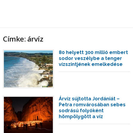
Címke: árvíz
80 helyett 300 millió embert
sodor veszélybe a tenger
vízszintjének emelkedése
Árvíz sújtotta Jordániát –
Petra romvárosában sebes
sodrású folyóként
hömpölygött a víz