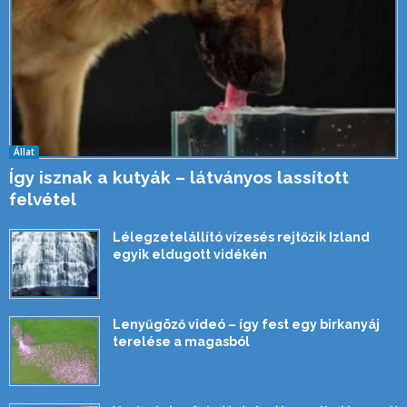
Állat
Így isznak a kutyák – látványos lassított
felvétel
Lélegzetelállító vízesés rejtőzik Izland
egyik eldugott vidékén
Lenyűgöző videó – így fest egy birkanyáj
terelése a magasból