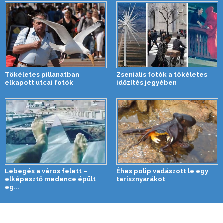
Tökéletes pillanatban
Zseniális fotók a tökéletes
elkapott utcai fotók
időzítés jegyében
Lebegés a város felett –
Éhes polip vadászott le egy
elképesztő medence épült
tarisznyarákot
eg...