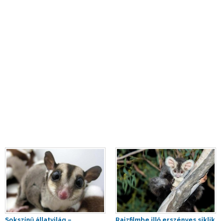
Sokszínű állatvilág –
Rajzfilmbe illő erszényes siklik