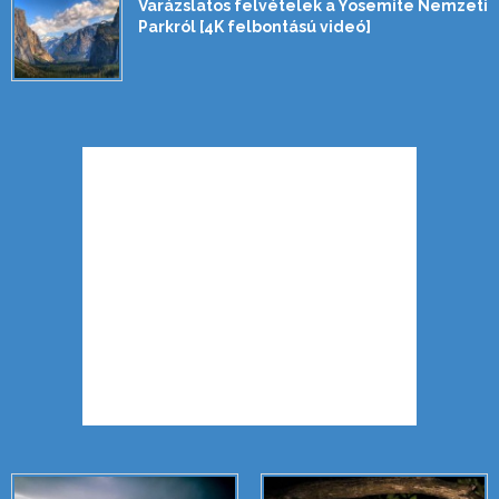
Varázslatos felvételek a Yosemite Nemzeti
Parkról [4K felbontású videó]