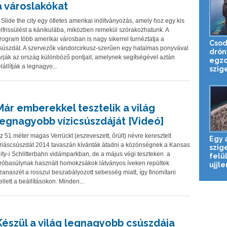
a városlakókat
 Slide the city egy ötletes amerikai indítványozás, amely hoz egy kis
elfrissülést a kánikulába, miközben remekül szórakozhatunk. A
rogram több amerikai városban is nagy sikerrel turnéztatja a
Csod
súszdát. A szervezők vándorcirkusz-szerűen egy hatalmas ponyvával
drón
árják az ország különböző pontjait, amelynek segítségével aztán
egzo
elállítják a legnagyo...
szige
Már emberekkel tesztelik a világ
legnagyobb vízicsúszdáját [Videó]
z 51 méter magas Verrückt (eszeveszett, őrült) névre keresztelt
Egy 
riáscsúszdát 2014 tavaszán kívánták átadni a közönségnek a Kansas
szig
ity-i Schlitterbahn vidámparkban, de a május végi teszteken a
felü
róbasúlynak használt homokzsákok látványos íveken repültek
ujjle
zanaszét a rosszul beszabályozott sebesség miatt, így finomítani
ellett a beállításokon. Minden...
Készül a világ legnagyobb csúszdája