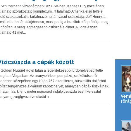
 Schlitterbahn vízividámpark az USA-ban, Kansas City közelében
alálható szórakoztató komplexum. Itt található Amerika első felfelé
velő szakaszokat is tartalmazó hullámvasút-csúszdája. Jeff Henry, a
chlitterbahn társtulajdonosa, most pedig a brazilok elől próbálja meg
lhódítani a világ legmagasabb csúszdája címet. A Fortelezban
alálható 41 mét...
Vízicsúszda a cápák között
 Golden Nugget Hotel talán a legérdekesebb fürdőhelyet építtette
eg Las Vegasban. Az aranyszínben pompázó, szökőkútszerű
edence közepében egy külön 757 ezer literes, húszmillió dollárból
pített tengervizes akvárium kapott helyet, amelyben cápák úszkálnak.
 hatalmas, kilenc méter magasról induló csúszda ezen keresztül
Vemh
anyarog, végigvezetve utasát a...
rönt