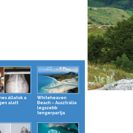
es állatok a
Whiteheaven
gen alatt
Beach – Ausztrália
legszebb
tengerpartja