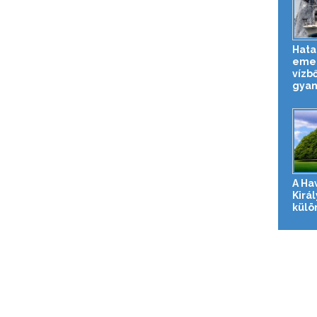
Hata
emel
vízb
gyan
A Ha
Királ
külö