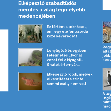
Elképesztő szabadtüdős
merülés a világ legmélyebb
medencéjében
Ez történt a teknőssel,
ami egy elefántcsorda
közé keveredett
Rag
Lenyűgöző és egyben
állat
félelmetes útvonal
jobb
kedv
vezet fel a Nyugati-
Ghátok őrtornyár...
Elképesztő fotók, melyek
elkészítésére szinte
semmi esély nem volt
A le
legk
mint
macs