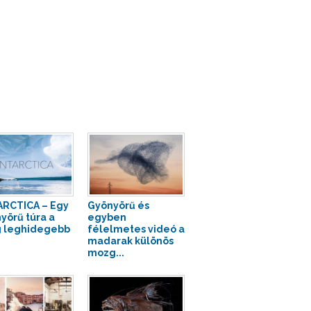
RCTICA – Egy
Gyönyörű és
yörű túra a
egyben
g leghidegebb
félelmetes videó a
madarak különös
mozg...