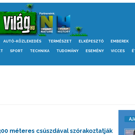
AUTÓ-KÖZLEKEDÉS
TERMÉSZET
ELKÉPESZTŐ
EMBEREK
LT
SPORT
TECHNIKA
TUDOMÁNY
ESEMÉNY
VICCES
É
AJ
300 méteres csúszdával szórakoztatják