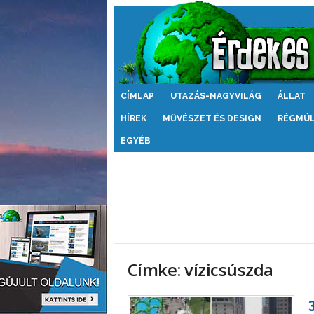
Érdekes
CÍMLAP
UTAZÁS-NAGYVILÁG
ÁLLAT
Világ
HÍREK
MŰVÉSZET ÉS DESIGN
RÉGMÚ
EGYÉB
Címke: vízicsúszda