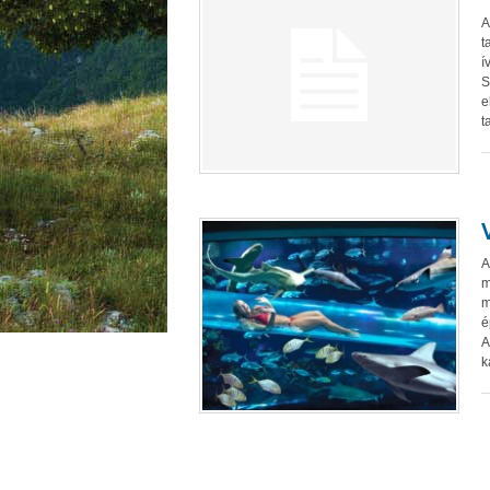
A
t
í
S
e
t
A
m
m
é
A
k