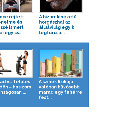
nce rejtett
A bizarr kinézetű
énelme és
horgászhal az
ssé ismert
állatvilág egyik
i egy cs...
legfurcsá...
ad vs. felülés
A színek fizikája:
ldön – hasizom
valóban hűvösebb
nságosan ...
marad egy fehérre
fest...