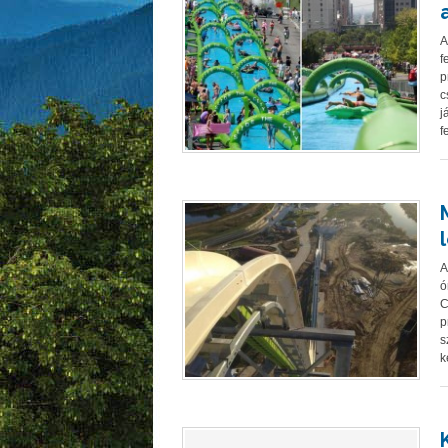
A
f
p
c
j
f
A
ó
C
p
s
k