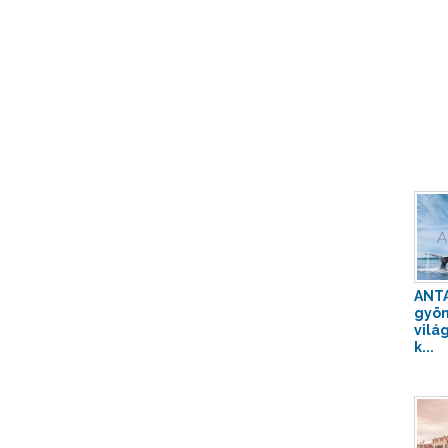
ANTA
gyön
vilá
k...