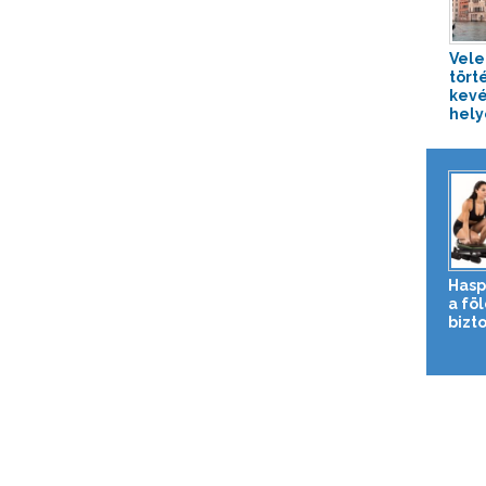
Vele
tört
kevé
helye
Hasp
a fö
bizto