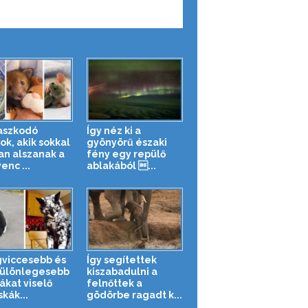
aszkodó
Így néz ki a
ok, akik sokkal
gyönyörű északi
an alszanak a
fény egy repülő
enc ...
ablakából ...
gviccesebb és
Így segítettek
ülönlegesebb
kiszabadulni a
ákat viselő
felnőttek a
kák...
gödörbe ragadt k...