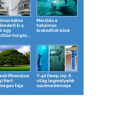
lmas bálna
Merülés a
kedett ki a
hatalmas
ől egy
krokodilok közé
útlan horgás...
waii Moanalua
Y-40 Deep Joy: A
yi Kert
világ legmélyebb
nleges fája
úszómedencéje