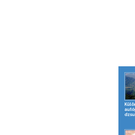
Külö
autó
dzsu