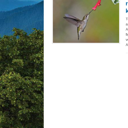
k
T
a
A
f
v
A