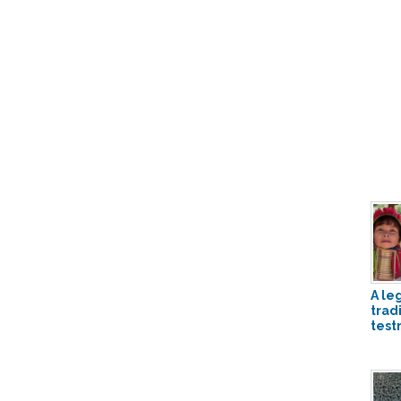
A le
trad
test