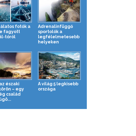
álatos fotók a
Adrenalinfüggő
e fagyott
sportolók a
ál-tóról
legfélelmetesebb
helyeken
az északi
A világ 5 legkisebb
körön – egy
országa
ég család
űgö...