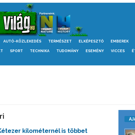
AUTÓ-KÖZLEKEDÉS
TERMÉSZET
ELKÉPESZTŐ
EMBEREK
LT
SPORT
TECHNIKA
TUDOMÁNY
ESEMÉNY
VICCES
É
ri
AJ
Kétezer kilométernél is többet