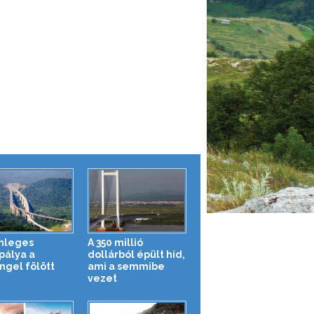
nleges
A 350 millió
pálya a
dollárból épült híd,
ngel fölött
ami a semmibe
vezet