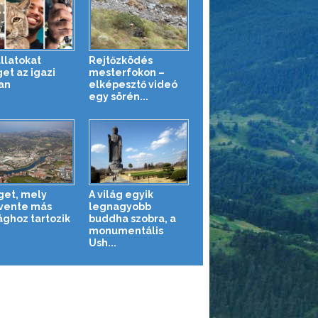
llatokat
Rejtőzködés
et az igazi
mesterfokon –
an
elképesztő videó
egy sörén...
iget, mely
A világ egyik
vente más
legnagyobb
ághoz tartozik
buddha szobra, a
monumentális
Ush...