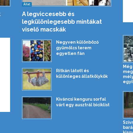
Állat
t
A legviccesebb és
legkülönlegesebb mintákat
viselő macskák
Negyven különböző
gyümölcs terem
egyetlen fán
Még 
Ritkán látott és
megl
különleges állatkölykök
mél
egyi
Kíváncsi kenguru sorfal
várt egy ausztrál biciklist
Szív
bará
kisg