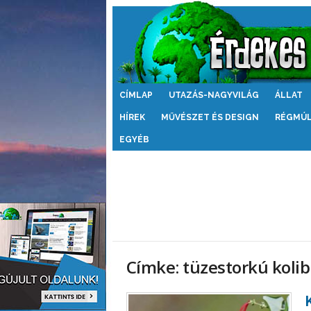
Érdekes
CÍMLAP
UTAZÁS-NAGYVILÁG
ÁLLAT
Világ
HÍREK
MŰVÉSZET ÉS DESIGN
RÉGMÚ
EGYÉB
Címke: tüzestorkú kolib