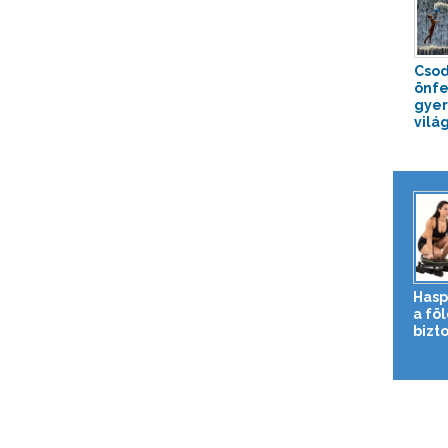
Csod
önfe
gyer
világ
Hasp
a fö
bizto