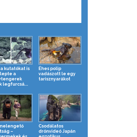
a kutatókat is
Éhes polip
epte a
vadászott le egy
ytengerek
tarisznyarákot
k legfurcsá...
melengető
Csodálatos
tság –
drónvideó Japán
yermekek és
egzotikus