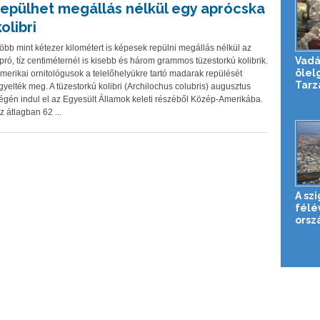
repülhet megállás nélkül egy aprócska
olibri
öbb mint kétezer kilométert is képesek repülni megállás nélkül az
Vadá
pró, tíz centiméternél is kisebb és három grammos tüzestorkú kolibrik.
ölelg
merikai ornitológusok a telelőhelyükre tartó madarak repülését
Tarz
igyelték meg. A tüzestorkú kolibri (Archilochus colubris) augusztus
égén indul el az Egyesült Államok keleti részéből Közép-Amerikába.
z átlagban 62 ...
A sz
félé
orsz