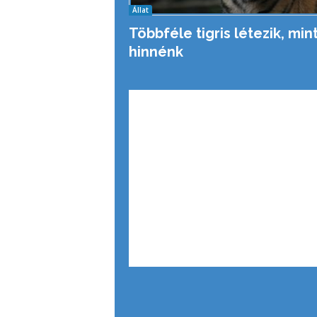
Állat
Többféle tigris létezik, min
hinnénk