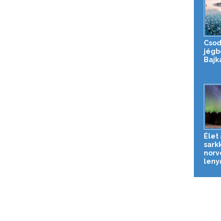
Csod
jégb
Bajk
Élet 
sark
norv
leny