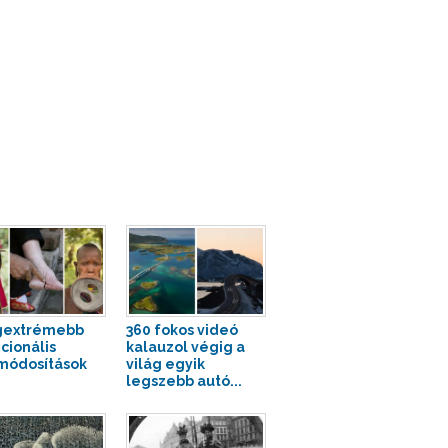
gextrémebb
360 fokos videó
icionális
kalauzol végig a
módosítások
világ egyik
legszebb autó...