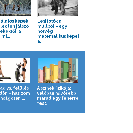
álatos képek
Lesifotók a
ledten játszó
múltból – egy
ekekről, a
norvég
 mi...
matematikus képei
a...
ad vs. felülés
A színek fizikája:
ldön – hasizom
valóban hűvösebb
nságosan ...
marad egy fehérre
fest...