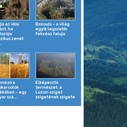
ja az idős
Bozouls – a világ
ánt, ha
egyik legszebb
ozója
fekvésű faluja
szikus zenét
.
mező a
Elképesztő
őkarcolók
természet: a
ékában – egy
Luzon-sziget
ar szá...
szigetének szigete