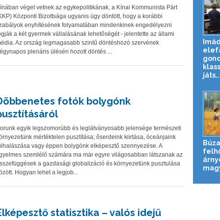
ínában véget vetnek az egykepolitikának, a Kínai Kommunista Párt
KKP) Központi Bizottsága ugyanis úgy döntött, hogy a korábbi
zabályok enyhítésének folyamatában mindenkinek engedélyezni
ogják a két gyermek vállalásának lehetőségét - jelentette az állami
Imád
édia. Az ország legmagasabb szintű döntéshozó szervének
elef
égynapos plenáris ülésén hozott döntés ...
gond
klas
játs..
Döbbenetes fotók bolygónk
pusztításáról
orunk egyik legszomorúbb és leglátványosabb jelensége természeti
örnyezetünk mértéktelen pusztítása; őserdeink kiirtása, óceánjaink
Búza
úlhalászása vagy éppen bolygónk elképesztő szennyezése. A
felh
igyelmes szemlélő számára ma már egyre világosabban látszanak az
árny
sszefüggések a gazdasági globalizáció és környezetünk pusztulása
magy
özött. Hogyan lehet a legjob...
Elképesztő statisztika – valós idejű