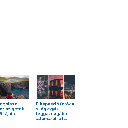
ngolás a
Elképesztő fotók a
er-szigetek
világ egyik
i tájain
leggazdagabb
államáról, a f...