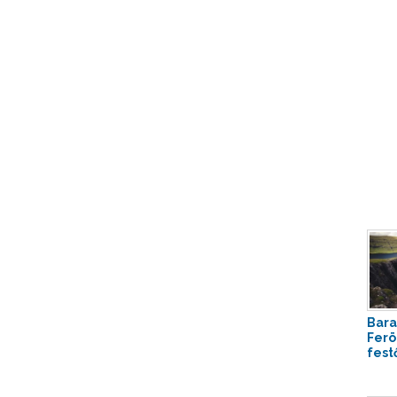
Bara
Ferö
festő