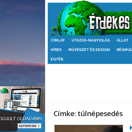
Érdekes
CÍMLAP
UTAZÁS-NAGYVILÁG
ÁLLAT
Világ
HÍREK
MŰVÉSZET ÉS DESIGN
RÉGMÚ
EGYÉB
Címke: túlnépesedés