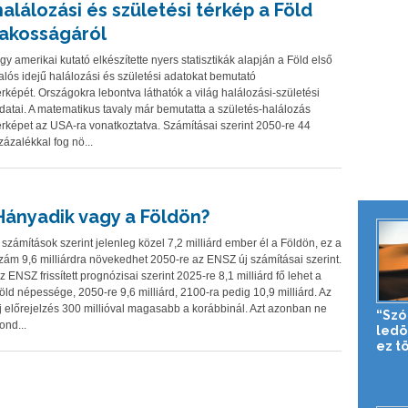
halálozási és születési térkép a Föld
lakosságáról
gy amerikai kutató elkészítette nyers statisztikák alapján a Föld első
alós idejű halálozási és születési adatokat bemutató
érképét. Országokra lebontva láthatók a világ halálozási-születési
datai. A matematikus tavaly már bemutatta a születés-halálozás
érképet az USA-ra vonatkoztatva. Számításai szerint 2050-re 44
zázalékkal fog nö...
Hányadik vagy a Földön?
 számítások szerint jelenleg közel 7,2 milliárd ember él a Földön, ez a
zám 9,6 milliárdra növekedhet 2050-re az ENSZ új számításai szerint.
z ENSZ frissített prognózisai szerint 2025-re 8,1 milliárd fő lehet a
öld népessége, 2050-re 9,6 milliárd, 2100-ra pedig 10,9 milliárd. Az
j előrejelzés 300 millióval magasabb a korábbinál. Azt azonban ne
“Szó
ond...
ledö
ez tö