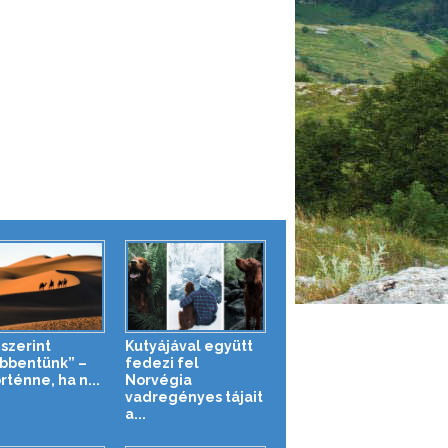
 szerint
Kutyájával együtt
bbentünk” –
fedezi fel
rténne, ha n...
Norvégia
vadregényes tájait
a...