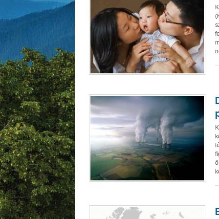
K
(
s
f
m
n
K
k
t
f
ö
k