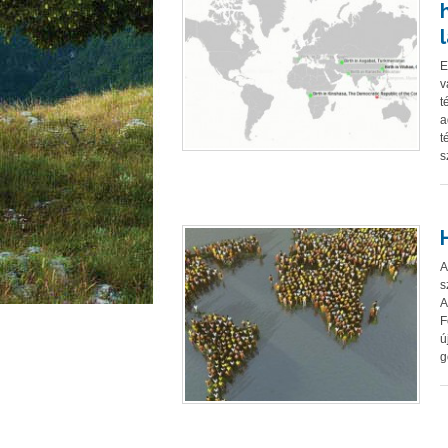
E
v
t
a
t
s
A
s
A
F
ú
g