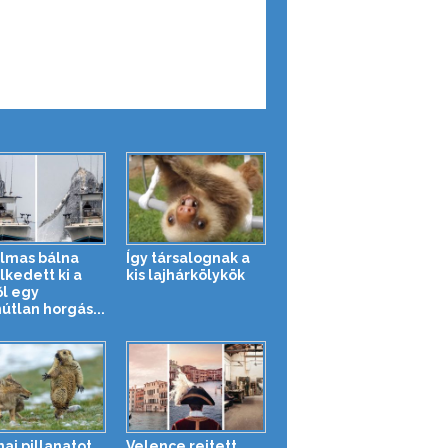
lmas bálna
Így társalognak a
kedett ki a
kis lajhárkölykök
ől egy
útlan horgás...
ai pillanatot
Velence rejtett