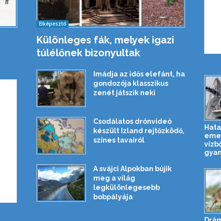
Elképesztő
Különleges fák, melyek igazi
túlélőnek bizonyultak
Imádja az idős elefánt, ha
gondozója klasszikus
zenét játszik neki
Csodálatos drónvideó
Hata
készült Izland rejtőzködő,
emel
színes tavairól
vízb
gyan
A svájci Alpokban bújik
meg a világ
legkülönlegesebb
bobpályája
Drám