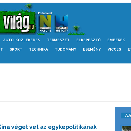
AUTÓ-KÖZLEKEDÉS
TERMÉSZET
ELKÉPESZTŐ
EMBEREK
LT
SPORT
TECHNIKA
TUDOMÁNY
ESEMÉNY
VICCES
É
AJ
Kína véget vet az egykepolitikának