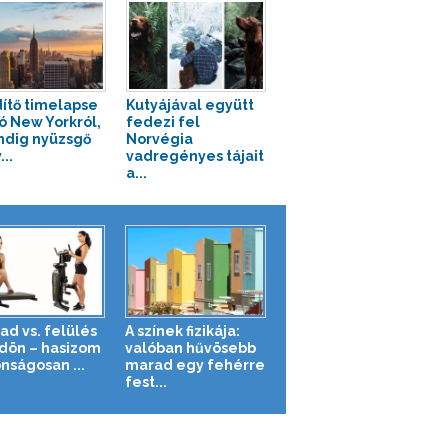
ítő timelapse
Kutyájával együtt
ó New Yorkról,
fedezi fel
ndig nyüzsgő
Norvégia
..
vadregényes tájait
a...
ad vs. felülés
A színek fizikája:
ldön – hasizom
valóban hűvösebb
nságosan ...
marad egy fehérre
fest...