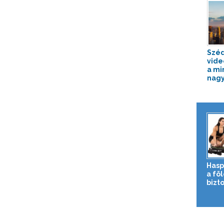
Széd
vide
a mi
nagy.
Hasp
a fö
bizto