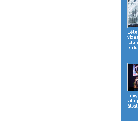
Léle
vízes
Izla
eldug
Íme, 
vilá
állat