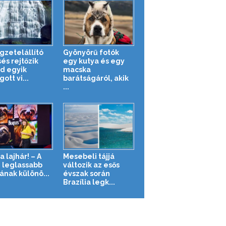
gzetelállító
Gyönyörű fotók
és rejtőzik
egy kutya és egy
nd egyik
macska
ott vi...
barátságáról, akik
...
a lajhár! – A
Mesebeli tájjá
g leglassabb
változik az esős
ának különö...
évszak során
Brazília legk...