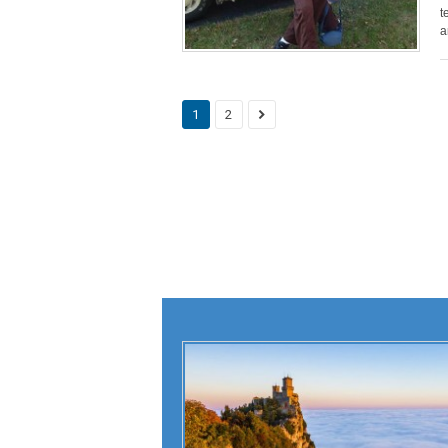
t
a
1
2