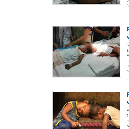
p
á
S
s
F
s
c
p
F
1
m
A