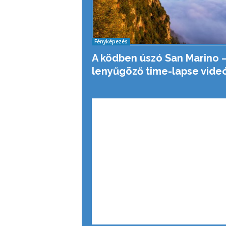
Fényképezés
A ködben úszó San Marino 
lenyűgöző time-lapse vide