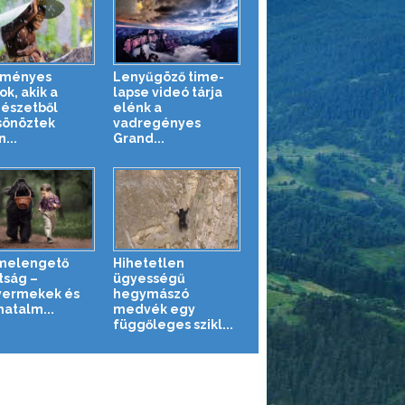
eményes
Lenyűgöző time-
ok, akik a
lapse videó tárja
észetből
elénk a
sönöztek
vadregényes
...
Grand...
melengető
Hihetetlen
tság –
ügyességű
yermekek és
hegymászó
hatalm...
medvék egy
függőleges szikl...