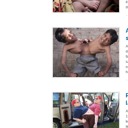
é
d
A
d
f
s
o
h
A
1
k
i