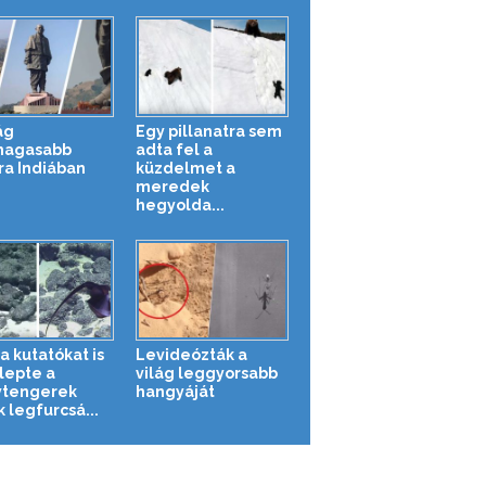
ág
Egy pillanatra sem
magasabb
adta fel a
ra Indiában
küzdelmet a
meredek
hegyolda...
a kutatókat is
Levideózták a
epte a
világ leggyorsabb
tengerek
hangyáját
 legfurcsá...