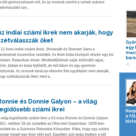
s két gerincoszlopuk volt, és az orvosok szerint a szívek számos
eformációtól sze...
Az indiai sziámi ikrek nem akarják, hogy
szétválasszák őket
Gyön
egy 
 12 éves indiai sziámi ikrek, Shivanath és Shivram Sahu a
mac
erekuknál összenőve születtek. Az ikrek India középső részén egy kis
bará
aluban, Raipurban élnek. Mindkettőjüknek saját, különálló agya,
...
zíve, tüdeje és karja fejlődött, de két lábon és egy gyomron
sztoznak. Az orvosok tanácsa ellenére fiúk egyáltalán nem akarják,
ogy szétválasszák őket, mert a...
Ronnie és Donnie Galyon – a világ
legidősebb sziámi ikrei
Hasp
a fö
 világ legidősebb sziámi ikrei a 63 éves Ronnie és Donnie Galyon.
bizto
951. október 28-án születtek az Ohio-beli Daytonban. 2009-ben
erültek be a Guinness Rekordok Könyvébe. Ritka, hogy egy sziámi
kerpár megél egy ilyen idős kort. Egyetlen szív tartja életben a két