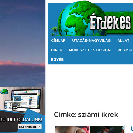
Érdekes
CÍMLAP
UTAZÁS-NAGYVILÁG
ÁLLAT
Világ
HÍREK
MŰVÉSZET ÉS DESIGN
RÉGMÚ
EGYÉB
Címke: sziámi ikrek