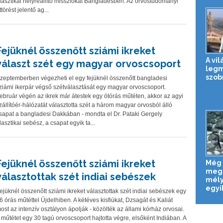
lasztikai helyreállító missziókat Bangladesben. Az orvostudományi
ttörést jelentő ag...
Fejüknél összenőtt sziámi ikreket
A vil
választ szét egy magyar orvoscsoport
leg
szob
zeptemberben végezheti el egy fejüknél összenőtt bangladesi
ziámi ikerpár végső szétválasztását egy magyar orvoscsoport.
ebruár végén az ikrek már átestek egy ötórás műtéten, akkor az agyi
zállítóér-hálózatát választotta szét a három magyar orvosból álló
sapat a bangladesi Dakkában - mondta el Dr. Pataki Gergely
lasztikai sebész, a csapat egyik ta...
Fejüknél összenőtt sziámi ikreket
Még 
megl
választottak szét indiai sebészek
mély
egyik
ejüknél összenőtt sziámi ikreket választottak szét indiai sebészek egy
6 órás műtéttel Újdelhiben. A kétéves kisfiúkat, Dzsagát és Kaliát
ost az intenzív osztályon ápolják - közölték az állami kórház orvosai.
 műtétet egy 30 tagú orvoscsoport hajtotta végre, elsőként Indiában. A