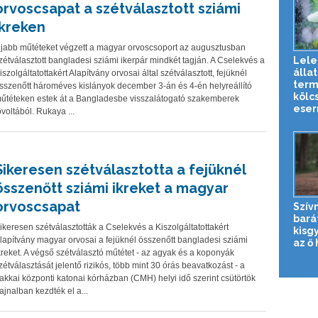
orvoscsapat a szétválasztott sziámi
ikreken
jabb műtéteket végzett a magyar orvoscsoport az augusztusban
Lel
zétválasztott bangladesi sziámi ikerpár mindkét tagján. A Cselekvés a
állat
iszolgáltatottakért Alapítvány orvosai által szétválasztott, fejüknél
term
sszenőtt hároméves kislányok december 3-án és 4-én helyreállító
kölc
űtéteken estek át a Bangladesbe visszalátogató szakemberek
esern
óvoltából. Rukaya ...
Sikeresen szétválasztotta a fejüknél
összenőtt sziámi ikreket a magyar
orvoscsapat
Szív
bará
ikeresen szétválasztották a Cselekvés a Kiszolgáltatottakért
kisg
lapítvány magyar orvosai a fejüknél összenőtt bangladesi sziámi
az ő 
kreket. A végső szétválasztó műtétet - az agyak és a koponyák
zétválasztását jelentő rizikós, több mint 30 órás beavatkozást - a
akkai központi katonai kórházban (CMH) helyi idő szerint csütörtök
ajnalban kezdték el a...