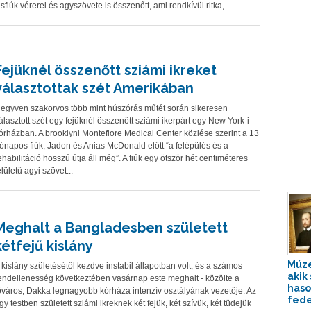
isfiúk vérerei és agyszövete is összenőtt, ami rendkívül ritka,...
Fejüknél összenőtt sziámi ikreket
választottak szét Amerikában
egyven szakorvos több mint húszórás műtét során sikeresen
álasztott szét egy fejüknél összenőtt sziámi ikerpárt egy New York-i
órházban. A brooklyni Montefiore Medical Center közlése szerint a 13
ónapos fiúk, Jadon és Anias McDonald előtt “a felépülés és a
ehabilitáció hosszú útja áll még”. A fiúk egy ötször hét centiméteres
elületű agyi szövet...
Meghalt a Bangladesben született
kétfejű kislány
Múze
 kislány születésétől kezdve instabil állapotban volt, és a számos
akik 
endellenesség következtében vasárnap este meghalt - közölte a
has
őváros, Dakka legnagyobb kórháza intenzív osztályának vezetője. Az
fede
gy testben született sziámi ikreknek két fejük, két szívük, két tüdejük