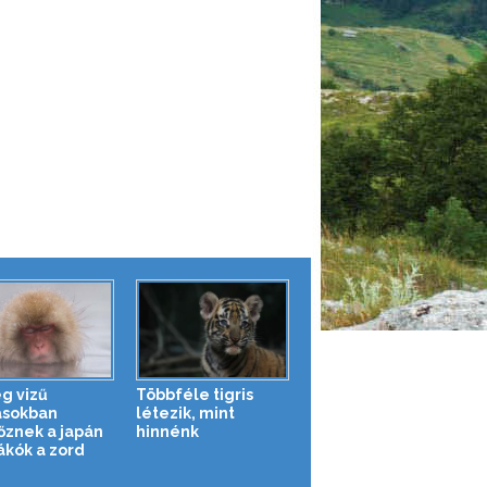
g vizű
Többféle tigris
ásokban
létezik, mint
őznek a japán
hinnénk
kók a zord