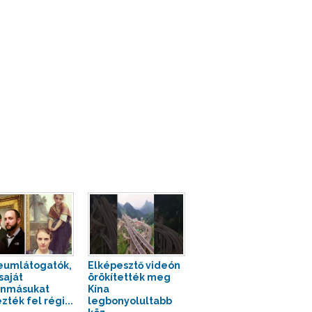
umlátogatók,
Elképesztő videón
saját
örökítették meg
onmásukat
Kína
zték fel régi...
legbonyolultabb