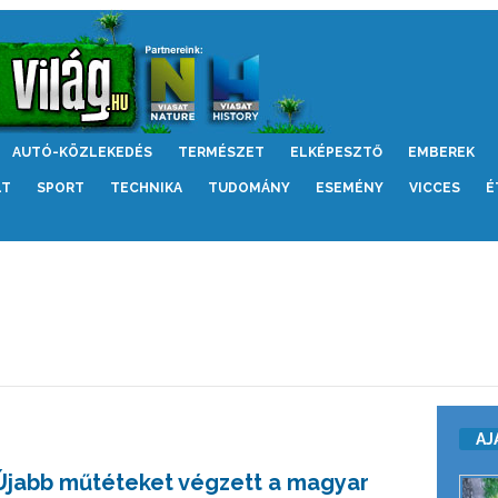
AUTÓ-KÖZLEKEDÉS
TERMÉSZET
ELKÉPESZTŐ
EMBEREK
LT
SPORT
TECHNIKA
TUDOMÁNY
ESEMÉNY
VICCES
É
AJ
Újabb műtéteket végzett a magyar