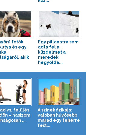
köz...
yörű fotók
Egy pillanatra sem
kutya és egy
adta fel a
ska
küzdelmet a
tságáról, akik
meredek
hegyolda...
ad vs. felülés
A színek fizikája:
ldön – hasizom
valóban hűvösebb
nságosan ...
marad egy fehérre
fest...