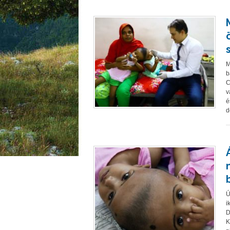
M
b
C
v
é
d
Ú
i
D
K