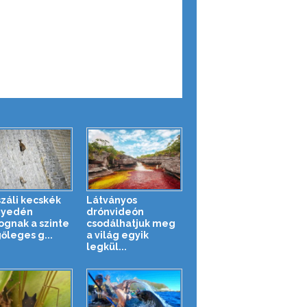
száli kecskék
Látványos
nyedén
drónvideón
gnak a szinte
csodálhatjuk meg
őleges g...
a világ egyik
legkül...