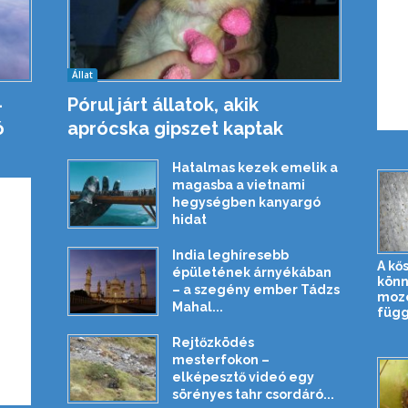
Állat
–
Pórul járt állatok, akik
ó
aprócska gipszet kaptak
Hatalmas kezek emelik a
magasba a vietnami
hegységben kanyargó
hidat
India leghíresebb
A kő
épületének árnyékában
kön
– a szegény ember Tádzs
mozo
Mahal...
függ
Rejtőzködés
mesterfokon –
elképesztő videó egy
sörényes tahr csordáró...