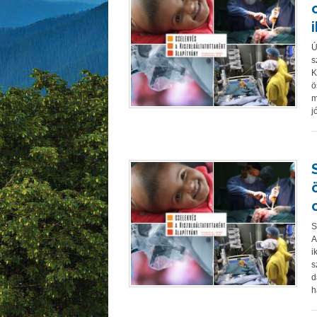
Ú
s
K
ö
m
j
S
A
i
s
d
h