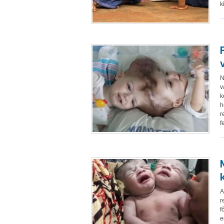
k
N
v
k
h
r
f
A
r
f
e