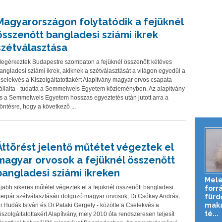
Magyarországon folytatódik a fejüknél
összenőtt bangladesi sziámi ikrek
szétválasztása
egérkeztek Budapestre szombaton a fejüknél összenőtt kétéves
angladesi sziámi ikrek, akiknek a szétválasztását a világon egyedül a
selekvés a Kiszolgáltatottakért Alapítvány magyar orvos csapata
állalta - tudatta a Semmelweis Egyetem közleményben. Az alapítvány
s a Semmelweis Egyetem hosszas egyeztetés után jutott arra a
öntésre, hogy a következő ...
Áttörést jelentő műtétet végeztek el
magyar orvosok a fejüknél összenőtt
bangladesi sziámi ikreken
Mele
jabb sikeres műtétet végeztek el a fejüknél összenőtt bangladesi
forr
fürd
kerpár szétválasztásán dolgozó magyar orvosok, Dr.Csókay András,
maká
r.Hudák István és Dr.Pataki Gergely - közölte a Cselekvés a
té...
iszolgáltatottakért Alapítvány, mely 2010 óta rendszeresen teljesít