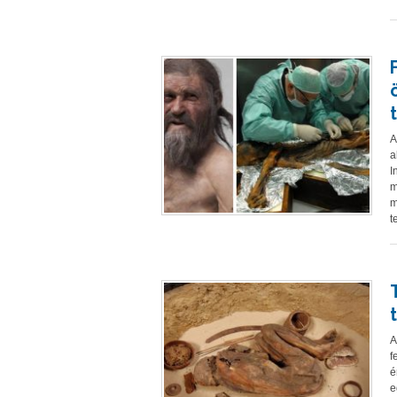
A
a
I
m
m
t
A
f
é
e