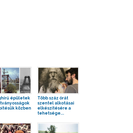
ghírű épületek
Több száz órát
átványosságok
szentel alkotásai
pítésük közben
elkészítésére a
tehetsége...