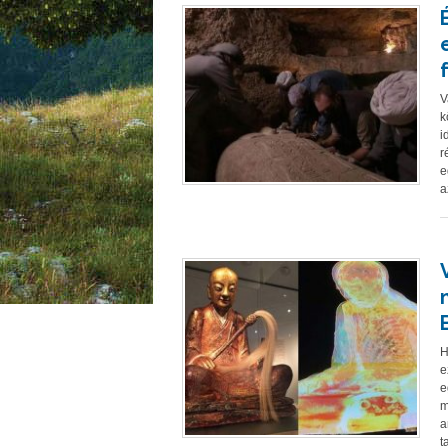
V
k
i
r
e
a
H
e
e
m
a
t