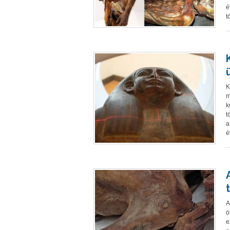
é
t
K
m
k
t
a
é
A
ö
e