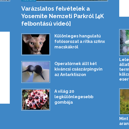
Varázslatos felvételek a
Yosemite Nemzeti Parkról [4K
felbontású videó]
Különleges hangulatú
fotósorozat a ritka szfinx
macskákról
Lel
Operatőrnek állt két
állat
kíváncsi császárpingvin
term
kölc
az Antarktiszon
esern
A világ 20
legkülönlegesebb
gombája
Mint 
aran