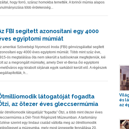
záltal, hogy forró, száraz homokba temették. A torinói múmia alapos
anulmányozása több érdekesség...
Az FBI segített azonosítani egy 4000
éves egyiptomi múmiát
z amerikai Szövetségi Nyomozó Iroda (FBI) génvizsgálattal segített
zonosítani egy 4000 éves egyiptomi múmiát. Több mint száz éve,
915-ös megtalálása óta nem sikerült a tudósoknak megfejteniük, kié
olt az a megrongált múmiafej, amely Deir el-Bersa ősi egyiptomi
emetőváros egy kirabolt sírjának egyik sarkából került elő. A régészek
egállapították, h...
Vilá
Ötmilliomodik látogatóját fogadta
és l
Ötzi, az ötezer éves gleccsermúmia
az é
ár ötmilliomodik látogatóját “fogadta” Ötzi, a több mint ötezer éves
leccsermúmia a Dél-Tiroli Régészeti Múzeumban. A tartomány
özlése szerint egy lindaui család váltotta meg az ötmilliomodik
elépőjegyet a múzeumba, mely most ünnepelte fennállása 20.