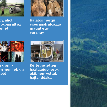
gy, ahol
Halálos mérgű
okban áll az
viperának álcázza
emét
magát egy
varangy
ek, amik
Kérlelhetetlen
m mennek ki a
háztulajdonosok,
tból
akik nem voltak
hajlandóak...