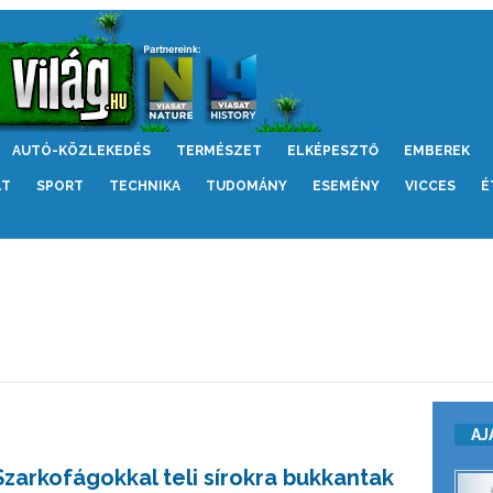
AUTÓ-KÖZLEKEDÉS
TERMÉSZET
ELKÉPESZTŐ
EMBEREK
LT
SPORT
TECHNIKA
TUDOMÁNY
ESEMÉNY
VICCES
É
AJ
Szarkofágokkal teli sírokra bukkantak