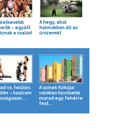
glelkesebb
A hegy, ahol
őrök – együtt
halmokban áll az
áznak a család
űrszemét
ad vs. felülés
A színek fizikája:
ldön – hasizom
valóban hűvösebb
nságosan ...
marad egy fehérre
fest...