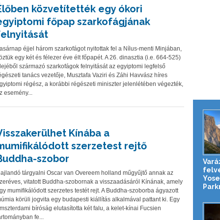
Élőben közvetítették egy ókori
egyiptomi főpap szarkofágjának
felnyitását
asárnap éjjel három szarkofágot nyitottak fel a Nílus-menti Minjában,
öztük egy két és félezer éve élt főpapét. A 26. dinasztia (i.e. 664-525)
dejéből származó szarkofágok felnyitását az egyiptomi legfelső
égészeti tanács vezetője, Musztafa Vaziri és Záhi Havvász híres
gyiptomi régész, a korábbi régészeti miniszter jelenlétében végezték,
z esemény...
Visszakerülhet Kínába a
mumifikálódott szerzetest rejtő
Buddha-szobor
Vará
felv
ajlandó tárgyalni Oscar van Overeem holland műgyűjtő annak az
Yose
zeréves, vitatott Buddha-szobornak a visszaadásáról Kínának, amely
Parkr
gy mumifikálódott szerzetes testét rejt. A Buddha-szoborba ágyazott
úmia körüli jogvita egy budapesti kiállítás alkalmával pattant ki. Egy
mszterdami bíróság elutasította két falu, a kelet-kínai Fucsien
artományban fe...