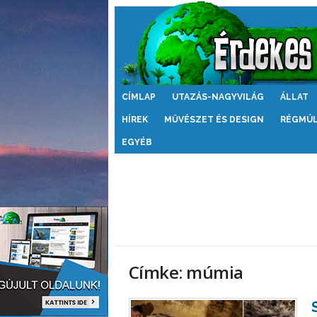
Érdekes
CÍMLAP
UTAZÁS-NAGYVILÁG
ÁLLAT
Világ
HÍREK
MŰVÉSZET ÉS DESIGN
RÉGMÚ
EGYÉB
Címke: múmia