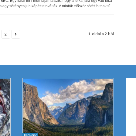
 BBC. Egy fiatal férfi múmiáján látszik, hogy a felkarjára egy vad bika
s egy sörényes juh képét tetoválták. A minták először sötét foltnak tű...
1. oldal a 2-ból
2
Kedvenc