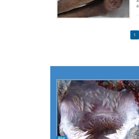
a
é
1
Állat