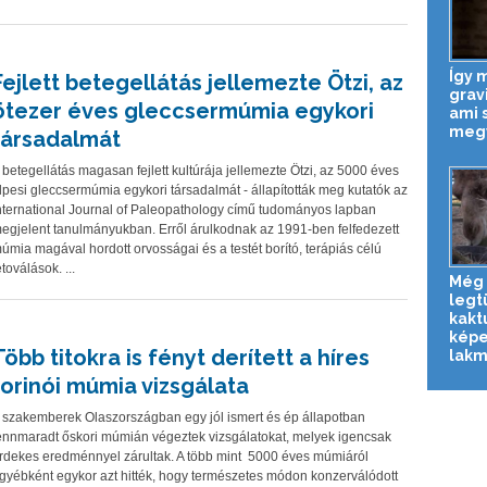
Így 
Fejlett betegellátás jellemezte Ötzi, az
grav
ötezer éves gleccsermúmia egykori
ami 
megvi
társadalmát
 betegellátás magasan fejlett kultúrája jellemezte Ötzi, az 5000 éves
lpesi gleccsermúmia egykori társadalmát - állapították meg kutatók az
nternational Journal of Paleopathology című tudományos lapban
egjelent tanulmányukban. Erről árulkodnak az 1991-ben felfedezett
úmia magával hordott orvosságai és a testét borító, terápiás célú
etoválások. ...
Még 
legt
kakt
képe
Több titokra is fényt derített a híres
lakmá
torinói múmia vizsgálata
 szakemberek Olaszországban egy jól ismert és ép állapotban
ennmaradt őskori múmián végeztek vizsgálatokat, melyek igencsak
rdekes eredménnyel zárultak. A több mint 5000 éves múmiáról
gyébként egykor azt hitték, hogy természetes módon konzerválódott