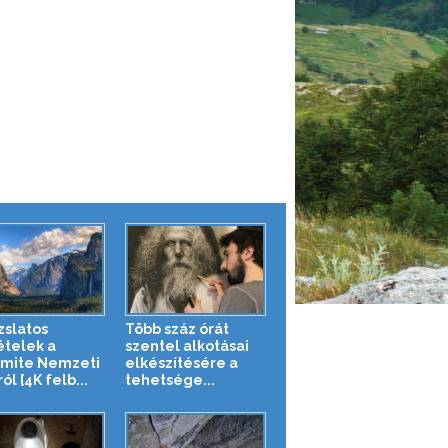
zslatos
Több száz órát
ételek a
szentel alkotásai
mite Nemzeti
elkészítésére a
ól [4K felb...
tehetsége...