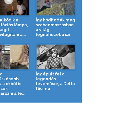
működik a
Így hódították meg
itációs lámpa,
szabadmászásban
segít
a világ
lágítani a...
legnehezebb szi...
a
Így épült fel a
üskésebb
legendás
uszokból is
tévéműsor, a Delta
sek
főcíme
rozni a te...