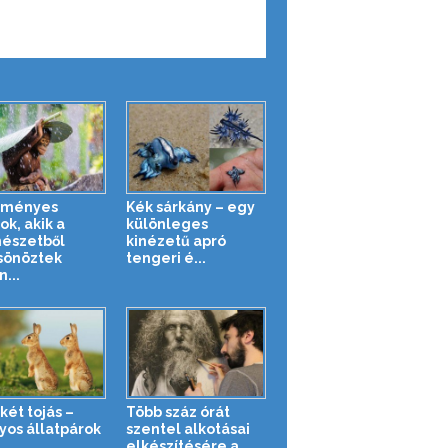
eményes
Kék sárkány – egy
ok, akik a
különleges
észetből
kinézetű apró
sönöztek
tengeri é...
...
két tojás –
Több száz órát
yos állatpárok
szentel alkotásai
elkészítésére a