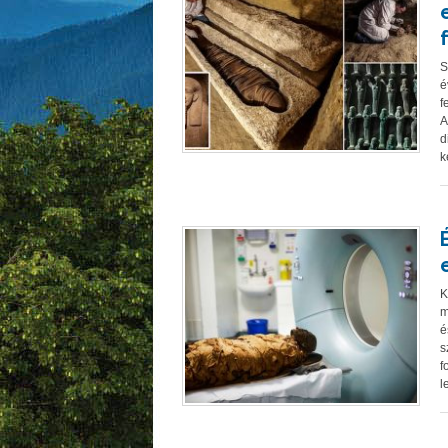
S
é
f
A
d
k
K
m
é
s
f
l