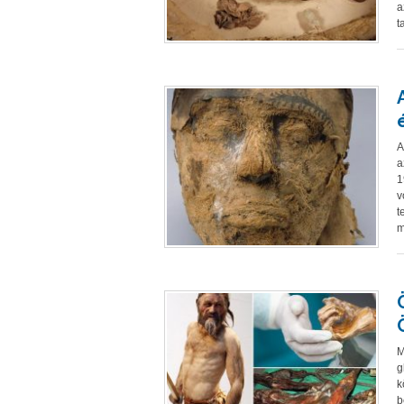
a
t
A
a
1
v
t
m
M
g
k
b