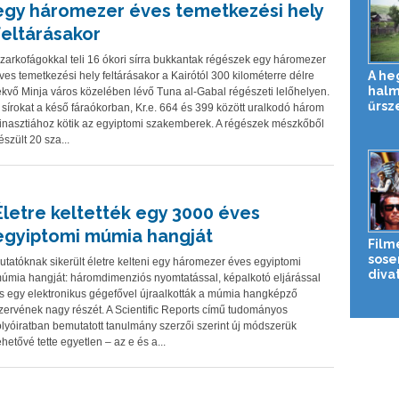
egy háromezer éves temetkezési hely
feltárásakor
zarkofágokkal teli 16 ókori sírra bukkantak régészek egy háromezer
A he
ves temetkezési hely feltárásakor a Kairótól 300 kilométerre délre
halm
ekvő Minja város közelében lévő Tuna al-Gabal régészeti lelőhelyen.
űrsz
 sírokat a késő fáraókorban, Kr.e. 664 és 399 között uralkodó három
inasztiához kötik az egyiptomi szakemberek. A régészek mészkőből
észült 20 sza...
Életre keltették egy 3000 éves
egyiptomi múmia hangját
Film
sose
utatóknak sikerült életre kelteni egy háromezer éves egyiptomi
diva
úmia hangját: háromdimenziós nyomtatással, képalkotó eljárással
s egy elektronikus gégefővel újraalkották a múmia hangképző
zervének nagy részét. A Scientific Reports című tudományos
olyóiratban bemutatott tanulmány szerzői szerint új módszerük
ehetővé tette egyetlen – az e és a...