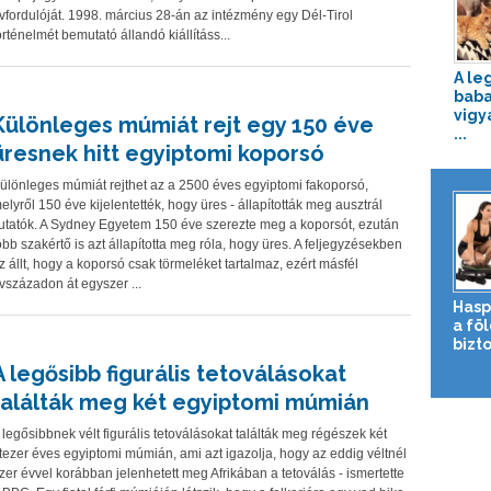
vfordulóját. 1998. március 28-án az intézmény egy Dél-Tirol
örténelmét bemutató állandó kiállításs...
A le
baba
vigy
Különleges múmiát rejt egy 150 éve
...
üresnek hitt egyiptomi koporsó
ülönleges múmiát rejthet az a 2500 éves egyiptomi fakoporsó,
elyről 150 éve kijelentették, hogy üres - állapították meg ausztrál
utatók. A Sydney Egyetem 150 éve szerezte meg a koporsót, ezután
öbb szakértő is azt állapította meg róla, hogy üres. A feljegyzésekben
z állt, hogy a koporsó csak törmeléket tartalmaz, ezért másfél
vszázadon át egyszer ...
Hasp
a fö
bizto
A legősibb figurális tetoválásokat
találták meg két egyiptomi múmián
 legősibbnek vélt figurális tetoválásokat találták meg régészek két
tezer éves egyiptomi múmián, ami azt igazolja, hogy az eddig véltnél
zer évvel korábban jelenhetett meg Afrikában a tetoválás - ismertette