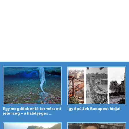
Egy megdöbbentő természeti
Így épültek Budapest hídjai
jelenség – a halál jeges ...