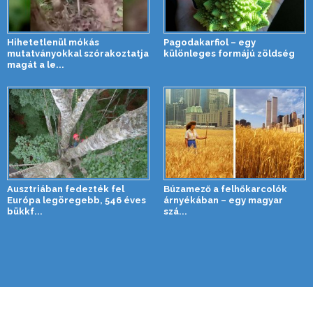
Hihetetlenül mókás
Pagodakarfiol – egy
mutatványokkal szórakoztatja
különleges formájú zöldség
magát a le...
Ausztriában fedezték fel
Búzamező a felhőkarcolók
Európa legöregebb, 546 éves
árnyékában – egy magyar
bükkf...
szá...