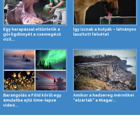
Egy harapással eltüntetik a
Így isznak a kutyák – látványos
görögdinnyét a csemegéző
lassított felvétel
vízil...
Barangolás a Föld körül egy
Amikor a hadsereg mérnökei
ámulatba ejtő time-lapse
“elzárták” a Niagar...
videó...