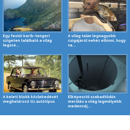
Egy festői karib-tengeri
A világ talán legnagyobb
szigeten található a világ
csigájáról nehéz elhinni, hogy
legsze...
va...
A keleti blokk közlekedését
Elképesztő szabadtüdős
meghatározó tíz autótípus
merülés a világ legmélyebb
medencéj...