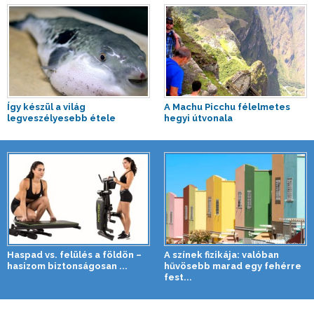
Így készül a világ
A Machu Picchu félelmetes
legveszélyesebb étele
hegyi útvonala
Haspad vs. felülés a földön –
A színek fizikája: valóban
hasizom biztonságosan ...
hűvösebb marad egy fehérre
fest...