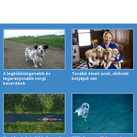
A legkülönlegesebb és
Tovább élnek azok, akiknek
legaranyosabb corgi
kutyájuk van
keverékek