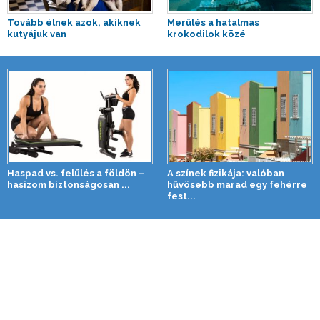
Tovább élnek azok, akiknek
Merülés a hatalmas
kutyájuk van
krokodilok közé
Haspad vs. felülés a földön –
A színek fizikája: valóban
hasizom biztonságosan ...
hűvösebb marad egy fehérre
fest...