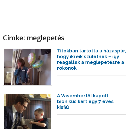
Címke: meglepetés
Titokban tartotta a házaspár,
hogy ikreik születnek – így
reagáltak a meglepetésre a
rokonok
A Vasembertől kapott
bionikus kart egy 7 éves
kisfiú