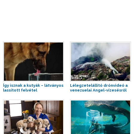
Így isznak a kutyák – látványos
Lélegzetelállító drónvideó a
lassított felvétel
venezuelai Angel-vízesésről