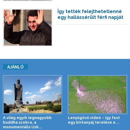
Így tették felejthetetlenné
egy hallássérült férfi napját
AJÁNLÓ
A világ egyik legnagyobb
Lenyűgöző videó – így fest
buddha szobra, a
egy birkanyáj terelése a ...
monumentális Ush...