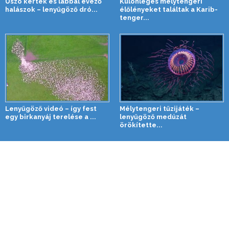
Úszó kertek és lábbal evező
Különleges mélytengeri
halászok – lenyűgöző dró...
élőlényeket találtak a Karib-
tenger...
Lenyűgöző videó – így fest
Mélytengeri tűzijáték –
egy birkanyáj terelése a ...
lenyűgöző medúzát
örökítette...