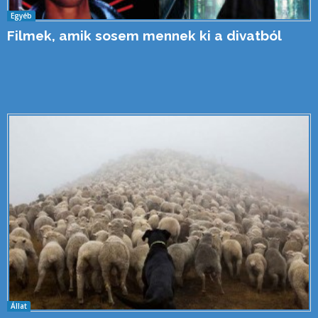
Egyéb
Filmek, amik sosem mennek ki a divatból
Állat