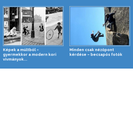
Képek a múltból –
Minden csak nézőpont
gyermekkor a modern kori
kérdése – becsapós fotók
vívmányok...