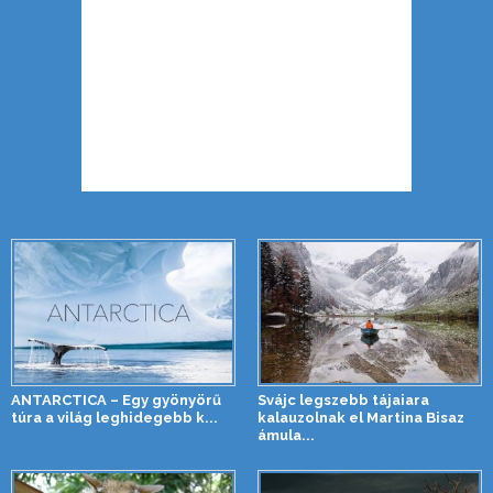
ANTARCTICA – Egy gyönyörű
Svájc legszebb tájaiara
túra a világ leghidegebb k...
kalauzolnak el Martina Bisaz
ámula...