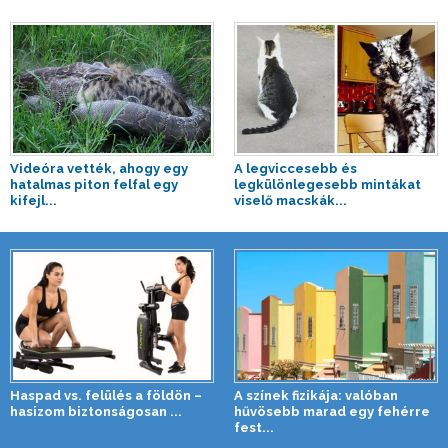
Videóra vették, ahogy egy
A legviccesebb és
hatalmas piton felfal egy
legkülönlegesebb mintákat
kifejl...
viselő macskák...
Haspad vs. felülés a földön –
A színek fizikája: valóban
hasizom biztonságosan ...
hűvösebb marad egy fehérre
fest...