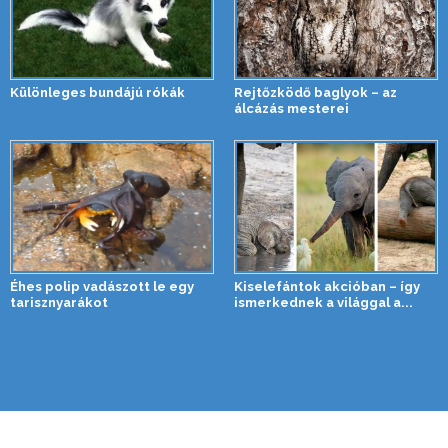
Különleges bundájú rókák
Rejtőzködő baglyok – az
álcázás mesterei
Éhes polip vadászott le egy
Kiselefántok akcióban – így
tarisznyarákot
ismerkednek a világgal a...