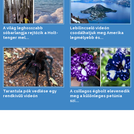
A világ leghosszabb
Lebilincselő videón
sóbarlangja rejtőzik a Holt-
csodálhatjuk meg Amerika
tenger mel...
legmélyebb és...
Tarantula pók vedlése egy
A csillagos égbolt elevenedik
rendkívüli videón
meg a különleges petúnia
szi...