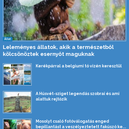
Állat
Leleményes állatok, akik a természetből
kölcsönöztek esernyőt maguknak
Kerékpárral a belgiumi tó vizén keresztül
A Húsvét-sziget legendás szobrai és ami
alattuk rejtőzik
Mosolyt csaló fotóválogatás enged
bepillantást a veszélyeztetett fakúszó ke...