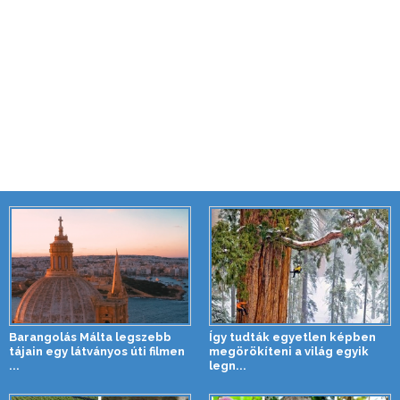
Barangolás Málta legszebb
Így tudták egyetlen képben
tájain egy látványos úti filmen
megörökíteni a világ egyik
...
legn...