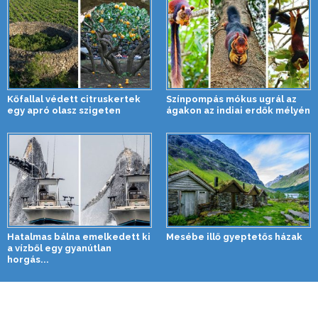
Kőfallal védett citruskertek
Színpompás mókus ugrál az
egy apró olasz szigeten
ágakon az indiai erdők mélyén
Hatalmas bálna emelkedett ki
Mesébe illő gyeptetős házak
a vízből egy gyanútlan
horgás...