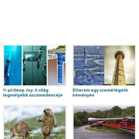
Y-40 Deep Joy: A világ
Étterem egy szemétégető
legmélyebb úszómedencéje
kéményén