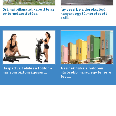
Drámai pillanatot kapott le az
Így veszi be a derékszögű
év természetfotósa
kanyart egy túlméretezett
szállí...
Haspad vs. felülés a földön –
A színek fizikája: valóban
hasizom biztonságosan ...
hűvösebb marad egy fehérre
fest...