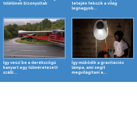
túlélőnek bizonyultak
tetején fekszik a világ
legnagyob...
Így veszi be a derékszögű
Így működik a gravitációs
kanyart egy túlméretezett
lámpa, ami segít
szállí...
megvilágítani a...