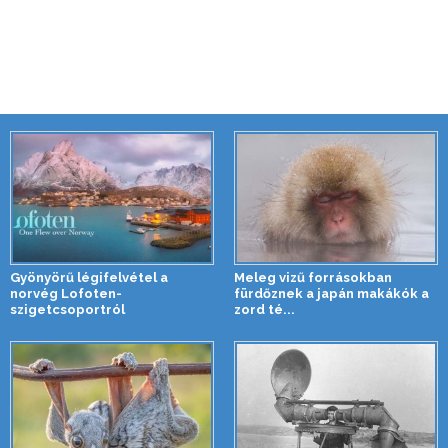
Gyönyörű légifelvétel a
Meleg vizű forrásokban
norvég Lofoten-
fürdőznek a japán makákók a
szigetcsoportról
zord té...