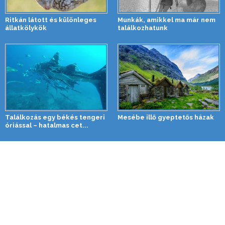
Ritkán látott és különleges
Munkák, amikkel ma már nem
állatkölykök
találkozhatunk
Találkozás egy békés tengeri
Mesébe illő gyeptetős házak
óriással – hatalmas cet...