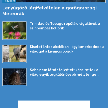
Építészet
Lenyűgöző légifelvételen a görögországi
Meteorák
Trinidad és Tobago repülő drágakövei, a
színpompás kolibrik
Kiselefántok akcióban – így ismerkednek a
világgal a kíváncsi borjúk
Soha nem látott felvételt készítettek a
világ egyik legkülönösebb mélytenge...