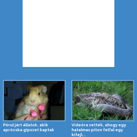
Pórul járt állatok, akik
Videóra vették, ahogy egy
aprócska gipszet kaptak
hatalmas piton felfal egy
kifejl...