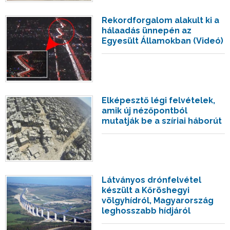
Rekordforgalom alakult ki a
hálaadás ünnepén az
Egyesült Államokban (Videó)
Elképesztő légi felvételek,
amik új nézőpontból
mutatják be a szíriai háborút
Látványos drónfelvétel
készült a Kőröshegyi
völgyhídról, Magyarország
leghosszabb hídjáról