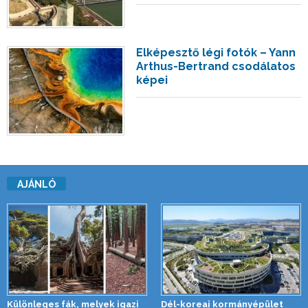
Elképesztő légi fotók – Yann
Arthus-Bertrand csodálatos
képei
AJÁNLÓ
Különleges fák, melyek igazi
Dél-koreai kormányépület