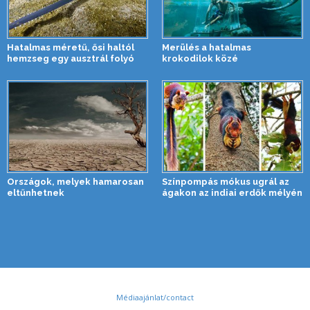
Hatalmas méretű, ősi haltól
Merülés a hatalmas
hemzseg egy ausztrál folyó
krokodilok közé
Országok, melyek hamarosan
Színpompás mókus ugrál az
eltűnhetnek
ágakon az indiai erdők mélyén
Médiaajánlat/contact