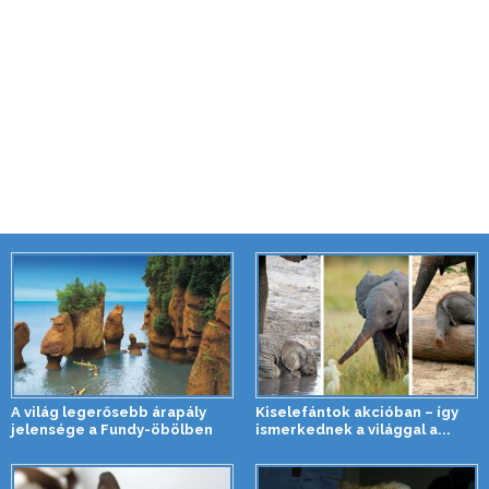
A világ legerősebb árapály
Kiselefántok akcióban – így
jelensége a Fundy-öbölben
ismerkednek a világgal a...