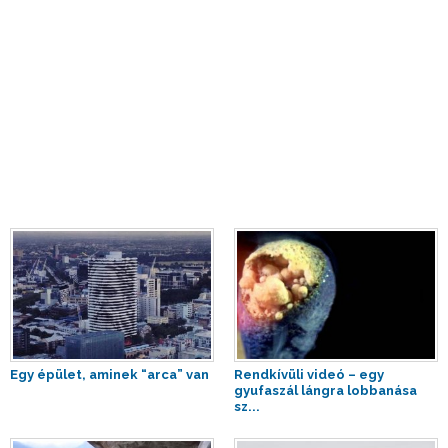
Egy épület, aminek “arca” van
Rendkívüli videó – egy
gyufaszál lángra lobbanása
sz...