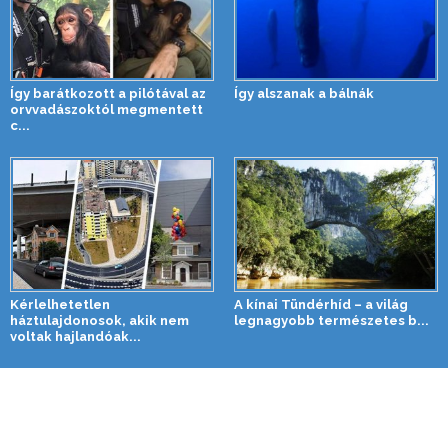
Így barátkozott a pilótával az
Így alszanak a bálnák
orvvadászoktól megmentett
c...
Kérlelhetetlen
A kínai Tündérhíd – a világ
háztulajdonosok, akik nem
legnagyobb természetes b...
voltak hajlandóak...