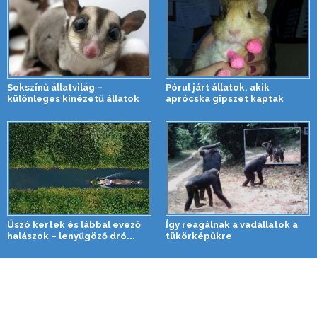
Sokszínű állatvilág –
Pórul járt állatok, akik
különleges kinézetű állatok
aprócska gipszet kaptak
Úszó kertek és lábbal evező
Így reagálnak a vadállatok a
halászok – lenyűgöző dró...
tükörképükre