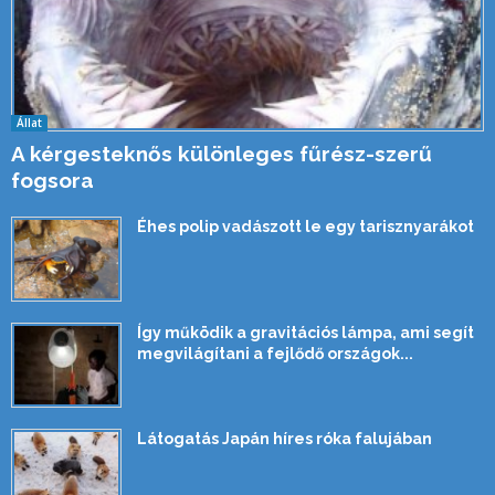
Állat
A kérgesteknős különleges fűrész-szerű
fogsora
Éhes polip vadászott le egy tarisznyarákot
Így működik a gravitációs lámpa, ami segít
megvilágítani a fejlődő országok...
Látogatás Japán híres róka falujában