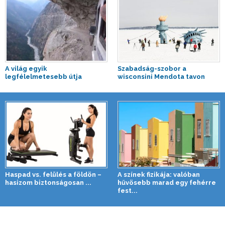
A világ egyik
Szabadság-szobor a
legfélelmetesebb útja
wisconsini Mendota tavon
Haspad vs. felülés a földön –
A színek fizikája: valóban
hasizom biztonságosan ...
hűvösebb marad egy fehérre
fest...