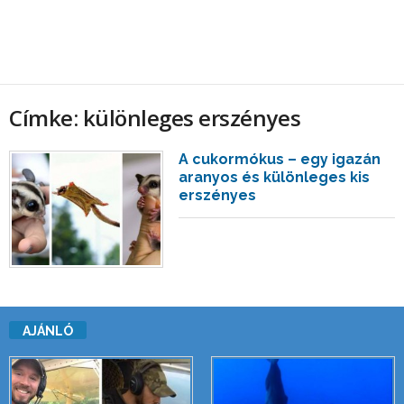
Címke: különleges erszényes
A cukormókus – egy igazán
aranyos és különleges kis
erszényes
AJÁNLÓ