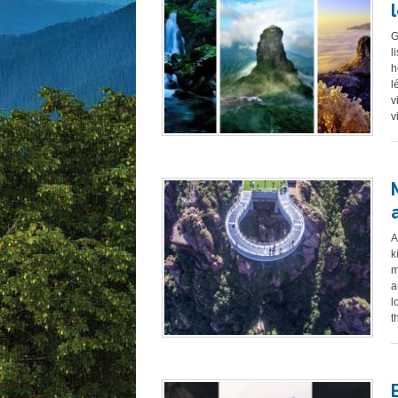
G
l
h
l
v
v
A
k
m
a
l
t