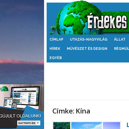
Érdekes
CÍMLAP
UTAZÁS-NAGYVILÁG
ÁLLAT
Világ
HÍREK
MŰVÉSZET ÉS DESIGN
RÉGMÚ
EGYÉB
Címke: Kína