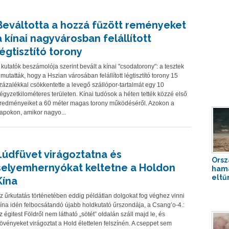
Beváltotta a hozzá fűzött reményeket
a kínai nagyvárosban felállított
légtisztító torony
 kutatók beszámolója szerint bevált a kínai "csodatorony": a tesztek
imutatták, hogy a Hszian városában felállított légtisztító torony 15
zázalékkal csökkentette a levegő szállópor-tartalmát egy 10
égyzetkilométeres területen. Kínai tudósok a héten tették közzé első
redményeiket a 60 méter magas torony működéséről. Azokon a
apokon, amikor nagyo...
Lúdfüvet virágoztatna és
Orsz
selyemhernyókat keltetne a Holdon
ham
eltű
Kína
z űrkutatás történetében eddig példátlan dolgokat fog véghez vinni
ína idén felbocsátandó újabb holdkutató űrszondája, a Csang’o-4.:
z égitest Földről nem látható „sötét” oldalán száll majd le, és
övényeket virágoztat a Hold élettelen felszínén. A cseppet sem