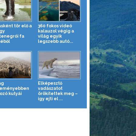
sként tör elő a
360 fokos videó
egy
kalauzol végig a
enegrói fa
világ egyik
séből
legszebb autó...
ág
Elképesztő
keményebben
vadászatot
ozó kutyái
örökítettek meg –
így ejti el ...