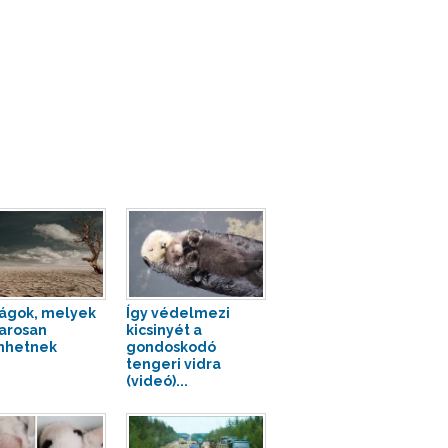
ágok, melyek
Így védelmezi
arosan
kicsinyét a
nhetnek
gondoskodó
tengeri vidra
(videó)...