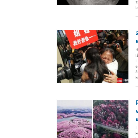
s
b
H
l
L
é
á
k
L
k