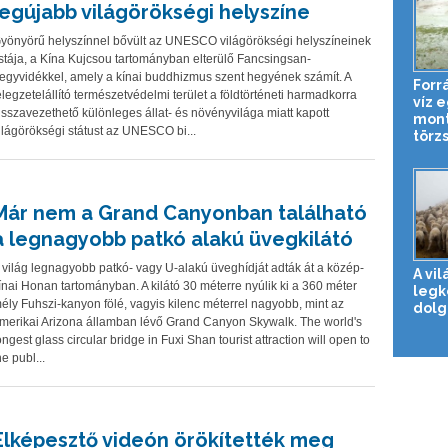
legújabb világörökségi helyszíne
yönyörű helyszínnel bővült az UNESCO világörökségi helyszíneinek
istája, a Kína Kujcsou tartományban elterülő Fancsingsan-
egyvidékkel, amely a kínai buddhizmus szent hegyének számít. A
Forrá
élegzetelállító természetvédelmi terület a földtörténeti harmadkorra
víz 
isszavezethető különleges állat- és növényvilága miatt kapott
mont
ilágörökségi státust az UNESCO bi...
törz
Már nem a Grand Canyonban található
a legnagyobb patkó alakú üvegkilátó
 világ legnagyobb patkó- vagy U-alakú üveghídját adták át a közép-
A vil
ínai Honan tartományban. A kilátó 30 méterre nyúlik ki a 360 méter
leg
ély Fuhszi-kanyon fölé, vagyis kilenc méterrel nagyobb, mint az
dolg
merikai Arizona államban lévő Grand Canyon Skywalk. The world's
ongest glass circular bridge in Fuxi Shan tourist attraction will open to
he publ...
Elképesztő videón örökítették meg