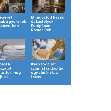
 egeret
Elhagyatott házak
nak a gyerekek
és kastélyok
babwe-ben
Európában –
Roman Rob...
pesztő
Ilyen sok állat
szatot
szomját csillapítja
ítettek meg –
egy vödör víz a
ti el ...
texasi...