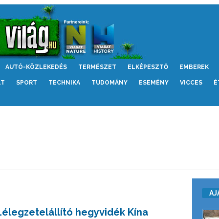
AUTÓ-KÖZLEKEDÉS
TERMÉSZET
ELKÉPESZTŐ
EMBEREK
LT
SPORT
TECHNIKA
TUDOMÁNY
ESEMÉNY
VICCES
É
AJ
Lélegzetelállító hegyvidék Kína