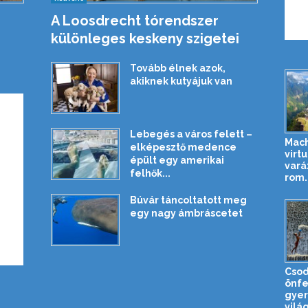
A Loosdrecht tórendszer
különleges keskeny szigetei
Tovább élnek azok,
akiknek kutyájuk van
Lebegés a város felett –
Mach
elképesztő medence
virtu
épült egy amerikai
vará
felhők...
rom..
Búvár táncoltatott meg
egy nagy ámbráscetet
Csod
önfe
gyer
világ