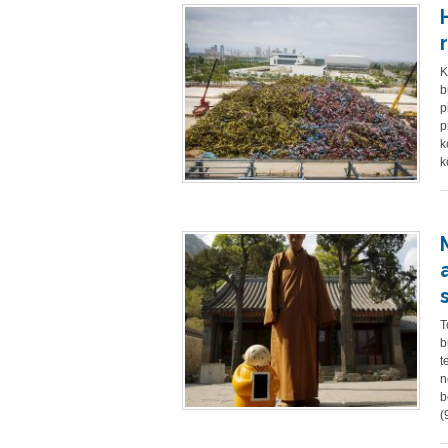
K
b
p
p
k
k
T
b
t
n
b
(