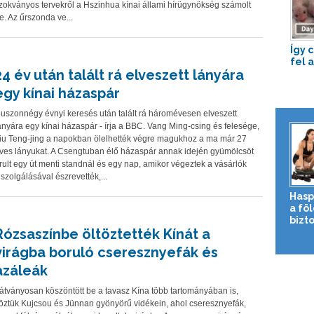
zokványos tervekről a Hszinhua kínai állami hírügynökség számolt
e. Az űrszonda ve...
Így 
fel 
24 év után talált rá elveszett lányára
egy kínai házaspár
uszonnégy évnyi keresés után talált rá háromévesen elveszett
ányára egy kínai házaspár - írja a BBC. Vang Ming-csing és felesége,
iu Teng-jing a napokban ölelhették végre magukhoz a ma már 27
ves lányukat. A Csengtuban élő házaspár annak idején gyümölcsöt
rult egy út menti standnál és egy nap, amikor végeztek a vásárlók
iszolgálásával észrevették,...
Hasp
a fö
bizto
Rózsaszínbe öltöztették Kínát a
virágba boruló cseresznyefák és
azáleák
átványosan köszöntött be a tavasz Kína több tartományában is,
öztük Kujcsou és Jünnan gyönyörű vidékein, ahol cseresznyefák,