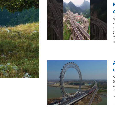
A
é
m
J
m
H
A
S
k
m
i