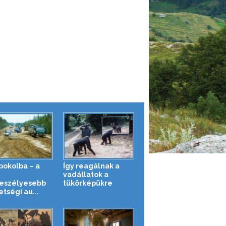
 pokolba – a
Így reagálnak a
g
vadállatok a
eszélyesebb
tükörképükre
tségi au...