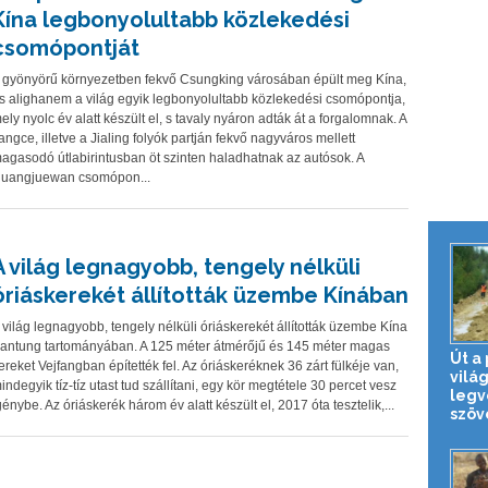
Kína legbonyolultabb közlekedési
csomópontját
 gyönyörű környezetben fekvő Csungking városában épült meg Kína,
s alighanem a világ egyik legbonyolultabb közlekedési csomópontja,
ely nyolc év alatt készült el, s tavaly nyáron adták át a forgalomnak. A
angce, illetve a Jialing folyók partján fekvő nagyváros mellett
agasodó útlabirintusban öt szinten haladhatnak az autósok. A
uangjuewan csomópon...
A világ legnagyobb, tengely nélküli
óriáskerekét állították üzembe Kínában
 világ legnagyobb, tengely nélküli óriáskerekét állították üzembe Kína
antung tartományában. A 125 méter átmérőjű és 145 méter magas
Út a
ereket Vejfangban építették fel. Az óriáskeréknek 36 zárt fülkéje van,
vilá
indegyik tíz-tíz utast tud szállítani, egy kör megtétele 30 percet vesz
legv
génybe. Az óriáskerék három év alatt készült el, 2017 óta tesztelik,...
szöve