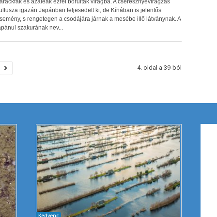
arackfák és azáleák ezrei borultak virágba. A cseresznyevirágzás
ultusza igazán Japánban teljesedett ki, de Kínában is jelentős
semény, s rengetegen a csodájára járnak a mesébe illő látványnak. A
apánul szakurának nev...
4. oldal a 39-ból
Kedvenc