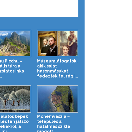
u Picchu –
Múzeumlátogatók,
ális túra a
akik saját
zslatos inka
hasonmásukat
.
fedezték fel régi...
álatos képek
Monemvaszia –
ledten játszó
település a
ekekről, a
hatalmas szikla
 mi...
mögött