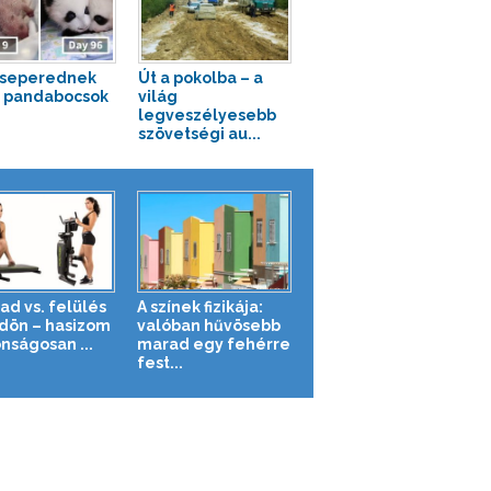
cseperednek
Út a pokolba – a
a pandabocsok
világ
legveszélyesebb
szövetségi au...
ad vs. felülés
A színek fizikája:
ldön – hasizom
valóban hűvösebb
nságosan ...
marad egy fehérre
fest...