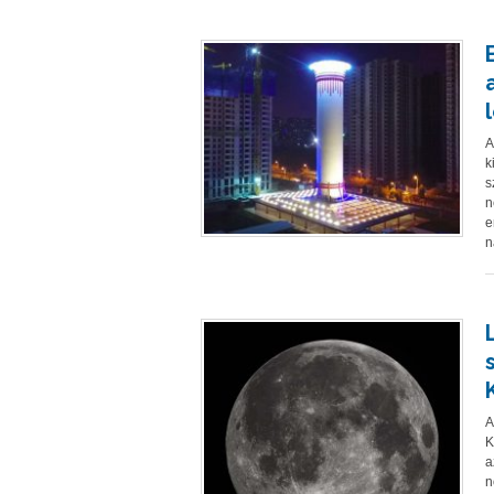
A
k
s
n
e
n
A
K
a
n