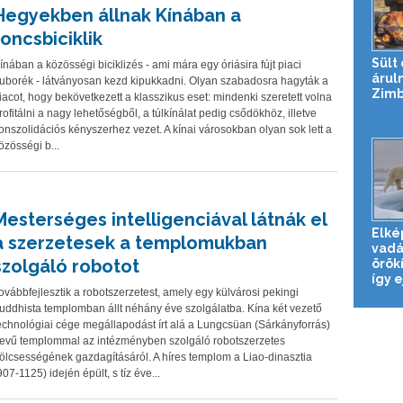
Hegyekben állnak Kínában a
roncsbiciklik
Sült
ínában a közösségi biciklizés - ami mára egy óriásira fújt piaci
árul
uborék - látványosan kezd kipukkadni. Olyan szabadosra hagyták a
Zim
iacot, hogy bekövetkezett a klasszikus eset: mindenki szeretett volna
rofitálni a nagy lehetőségből, a túlkínálat pedig csődökhöz, illetve
onszolidációs kényszerhez vezet. A kínai városokban olyan sok lett a
özösségi b...
Mesterséges intelligenciával látnák el
Elké
a szerzetesek a templomukban
vadá
szolgáló robotot
örök
így ej
ovábbfejlesztik a robotszerzetest, amely egy külvárosi pekingi
uddhista templomban állt néhány éve szolgálatba. Kína két vezető
echnológiai cége megállapodást írt alá a Lungcsüan (Sárkányforrás)
evű templommal az intézményben szolgáló robotszerzetes
ölcsességének gazdagításáról. A híres templom a Liao-dinasztia
907-1125) idején épült, s tíz éve...