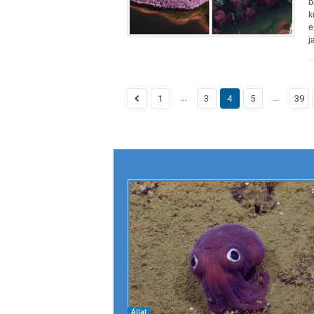
b
k
e
j
...
...
1
3
4
5
39
Állat