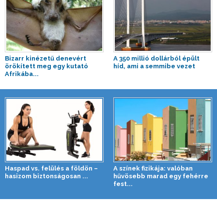
Bizarr kinézetű denevért
A 350 millió dollárból épült
örökített meg egy kutató
híd, ami a semmibe vezet
Afrikába...
Haspad vs. felülés a földön –
A színek fizikája: valóban
hasizom biztonságosan ...
hűvösebb marad egy fehérre
fest...