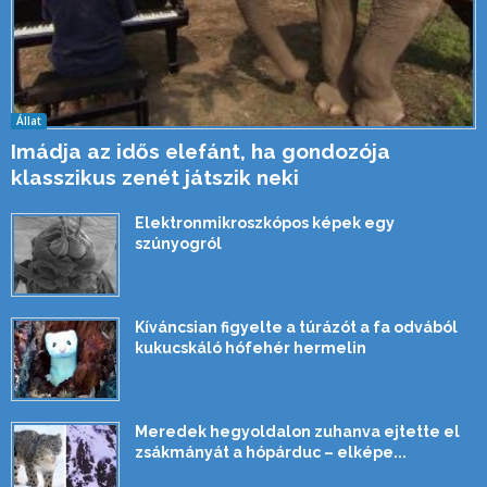
Állat
Imádja az idős elefánt, ha gondozója
klasszikus zenét játszik neki
Elektronmikroszkópos képek egy
szúnyogról
Kíváncsian figyelte a túrázót a fa odvából
kukucskáló hófehér hermelin
Meredek hegyoldalon zuhanva ejtette el
zsákmányát a hópárduc – elképe...