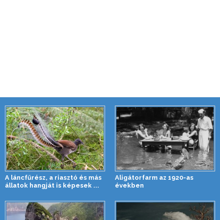
A láncfűrész, a riasztó és más
Aligátorfarm az 1920-as
állatok hangját is képesek ...
években