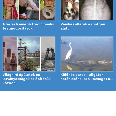
A legextrémebb tradicionális
Vemhes állatok a röntgen
testmódosítások
alatt
Világhírű épületek és
Különös páros – aligátor
látványosságok az építésük
hátán csónakázó kócsagot fi...
közben