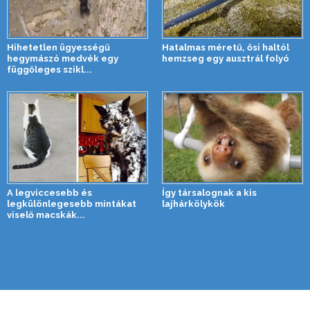
Hihetetlen ügyességű
Hatalmas méretű, ősi haltól
hegymászó medvék egy
hemzseg egy ausztrál folyó
függőleges szikl...
A legviccesebb és
Így társalognak a kis
legkülönlegesebb mintákat
lajhárkölykök
viselő macskák...