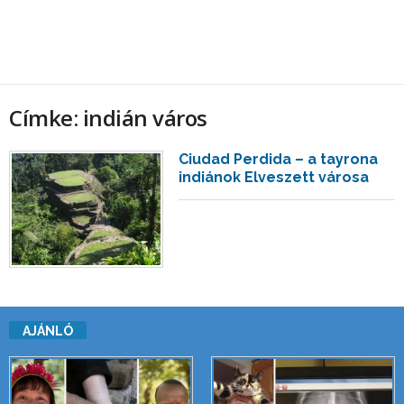
Címke: indián város
Ciudad Perdida – a tayrona
indiánok Elveszett városa
AJÁNLÓ