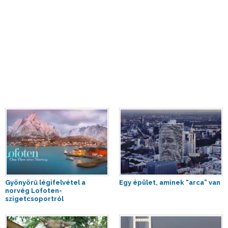
Gyönyörű légifelvétel a
Egy épület, aminek “arca” van
norvég Lofoten-
szigetcsoportról