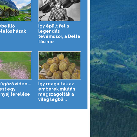
be illő
Így épült fel a
tetős házak
legendás
tévéműsor, a Delta
főcíme
űgöző videó –
Így reagáltak az
fest egy
emberek miután
anyáj terelése
megszagolták a
világ legbü...