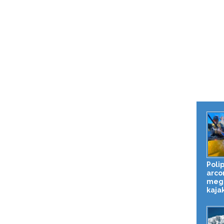
Poli
arco
meg
kaja