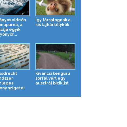
ányos videón
Így társalognak a
nnapurna, a
kis lajhárkölykök
lája egyik
yönyör...
osdrecht
Kíváncsi kenguru
ndszer
sorfal várt egy
nleges
ausztrál biciklist
eny szigetei