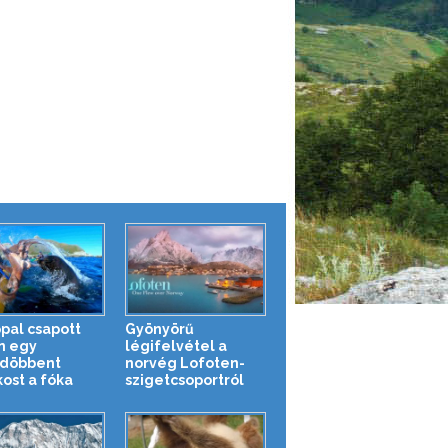
ppal csapott
Gyönyörű
n egy
légifelvétel a
döbbent
norvég Lofoten-
kost a fóka
szigetcsoportról