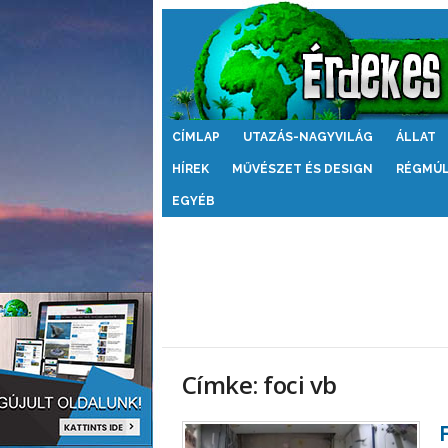
Érdekes
CÍMLAP
UTAZÁS-NAGYVILÁG
ÁLLAT
Világ
HÍREK
MŰVÉSZET ÉS DESIGN
RÉGMÚ
EGYÉB
Címke: foci vb