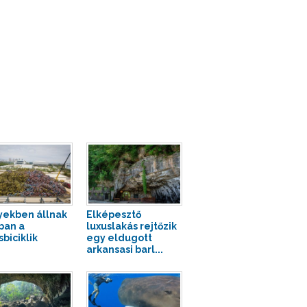
ekben állnak
Elképesztő
ban a
luxuslakás rejtőzik
biciklik
egy eldugott
arkansasi barl...