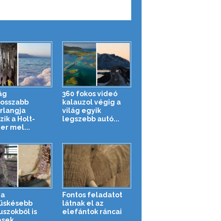
ág
360 fokos videó
osszabb
kalauzol végig a
rlangja
világ egyik
zik a Holt-
legszebb autó...
er mel...
 a
Fontos feladatot
üskésebb
látnak el az
uszokból is
elefántok ráncai
esek