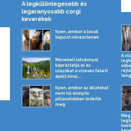
A legkülönlegesebb és
legaranyosabb corgi
keverékek
Ilyen, amikor a lovak
bajszot növesztenek
A vil
Mesebeli látvánnyal
legh
kápráztatja el az
sóba
rejtő
utazókat a vízesés felett
teng
épült kínai...
Ilyen, amikor az állatokat
nem túl előnyös
pillanatokban örökítik
meg
Még
legt
kakt
kép