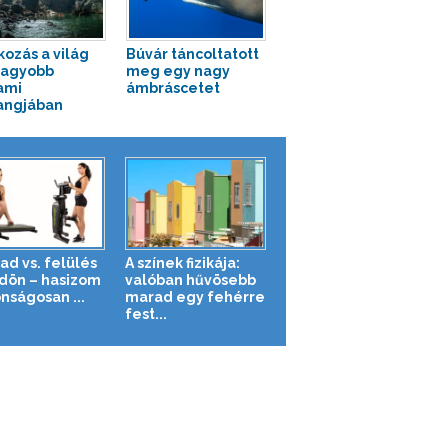
kozás a világ
Búvár táncoltatott
nagyobb
meg egy nagy
ami
ámbráscetet
angjában
ad vs. felülés
A színek fizikája:
ldön – hasizom
valóban hűvösebb
nságosan ...
marad egy fehérre
fest...