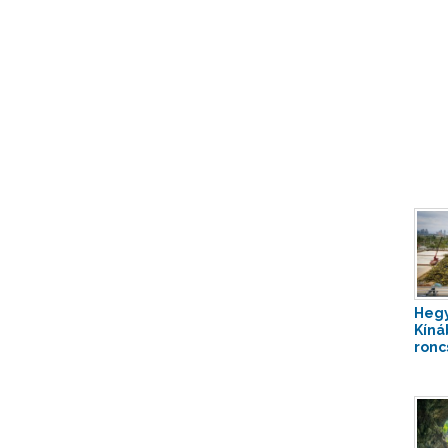
Hegy
Kíná
roncs