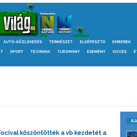
AUTÓ-KÖZLEKEDÉS
TERMÉSZET
ELKÉPESZTŐ
EMBEREK
LT
SPORT
TECHNIKA
TUDOMÁNY
ESEMÉNY
VICCES
É
AJ
Focival köszöntötték a vb kezdetét a