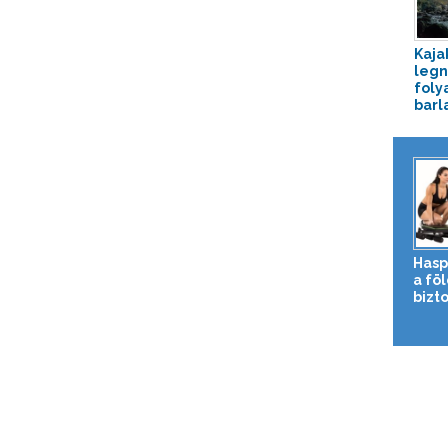
Kaja
leg
foly
barl
Hasp
a fö
bizto