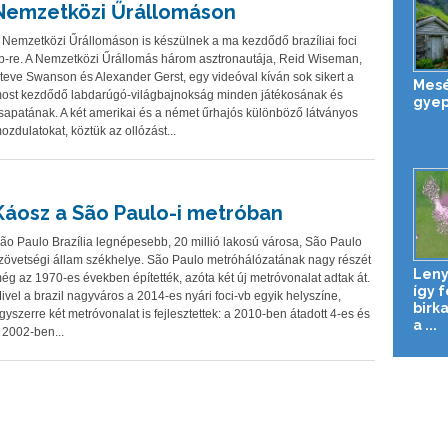
Nemzetközi Űrállomáson
 Nemzetközi Űrállomáson is készülnek a ma kezdődő brazíliai foci
b-re. A Nemzetközi Űrállomás három asztronautája, Reid Wiseman,
teve Swanson és Alexander Gerst, egy videóval kíván sok sikert a
Mesé
ost kezdődő labdarúgó-világbajnokság minden játékosának és
gyep
sapatának. A két amerikai és a német űrhajós különböző látványos
ozdulatokat, köztük az ollózást...
Káosz a São Paulo-i metróban
ão Paulo Brazília legnépesebb, 20 millió lakosú városa, São Paulo
zövetségi állam székhelye. São Paulo metróhálózatának nagy részét
Leny
ég az 1970-es években építették, azóta két új metróvonalat adtak át.
így 
ivel a brazil nagyváros a 2014-es nyári foci-vb egyik helyszíne,
birk
gyszerre két metróvonalat is fejlesztettek: a 2010-ben átadott 4-es és
a ...
 2002-ben...