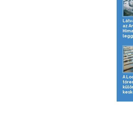
Látv
az A
Hima
legg
A Lo
tóre
külö
kesk