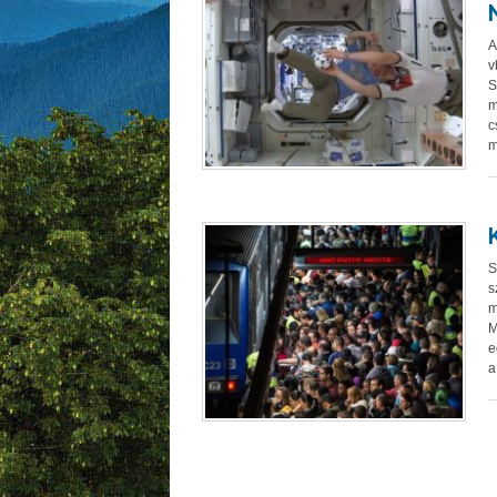
A
v
S
m
c
m
S
s
m
M
e
a