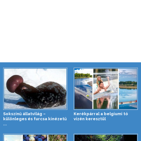
Sokszínű állatvilág –
Kerékpárral a belgiumi tó
különleges és furcsa kinézetű
vizén keresztül
...