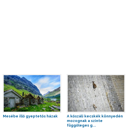
Mesébe illő gyeptetős házak
A kőszáli kecskék könnyedén
mozognak a szinte
függőleges g...