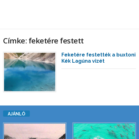
Címke: feketére festett
Feketére festették a buxtoni
Kék Lagúna vizét
AJÁNLÓ