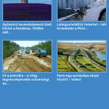
Gyönyörű levendulamező öleli
Lélegzetelállító felvétel – téli
körbe a hatalmas, földbe
kirándulás a Plitvi...
süll...
Út a pokolba – a világ
Farm egy autópálya sávjai
legveszélyesebb szövetségi
között – Videó
au...