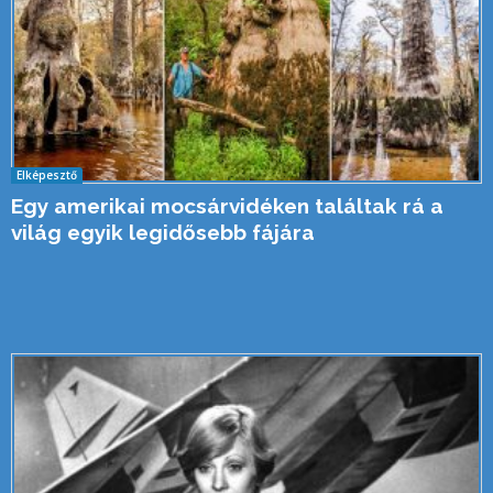
Elképesztő
Egy amerikai mocsárvidéken találtak rá a
világ egyik legidősebb fájára