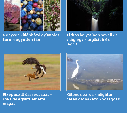
Negyven különböző gyümölcs
Titkos helyszínen nevelik a
terem egyetlen fán
világ egyik legősibb és
legrit...
Elképesztő összecsapás –
Különös páros – aligátor
rókával együtt emelte
hátán csónakázó kócsagot fi...
magas...