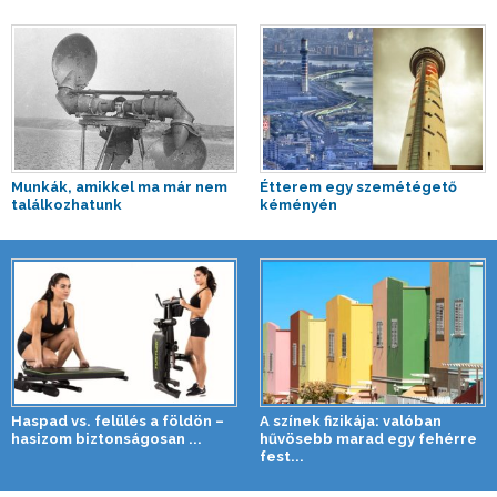
Munkák, amikkel ma már nem
Étterem egy szemétégető
találkozhatunk
kéményén
Haspad vs. felülés a földön –
A színek fizikája: valóban
hasizom biztonságosan ...
hűvösebb marad egy fehérre
fest...