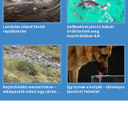
Landolás Izland festői
Delfinekkel játszó bálnát
repülőterén
örökítettek meg
Ausztráliában &#...
Rejtőzködés mesterfokon –
Így isznak a kutyák – látványos
elképesztő videó egy sörén...
lassított felvétel