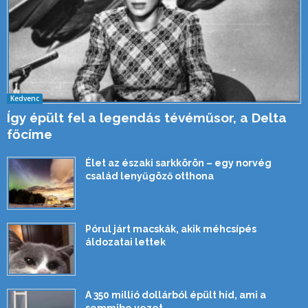
Kedvenc
Így épült fel a legendás tévéműsor, a Delta
főcíme
Élet az északi sarkkörön – egy norvég
család lenyűgöző otthona
Pórul járt macskák, akik méhcsípés
áldozatai lettek
A 350 millió dollárból épült híd, ami a