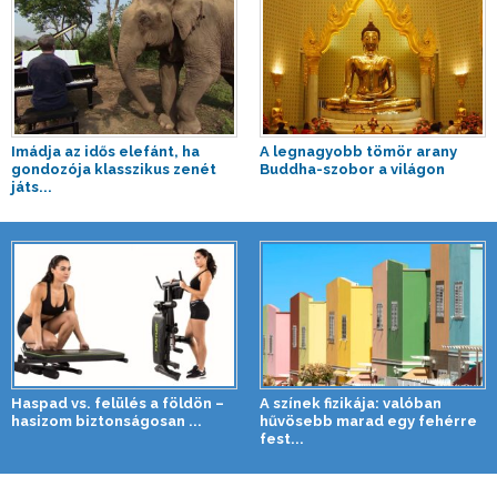
Imádja az idős elefánt, ha
A legnagyobb tömör arany
gondozója klasszikus zenét
Buddha-szobor a világon
játs...
Haspad vs. felülés a földön –
A színek fizikája: valóban
hasizom biztonságosan ...
hűvösebb marad egy fehérre
fest...