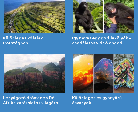
Különleges kőfalak
Így nevet egy gorillakölyök –
Írországban
csodálatos videó enged...
Lenyűgöző drónvideó Dél-
Különleges és gyönyörű
Afrika varázslatos világáról
ásványok