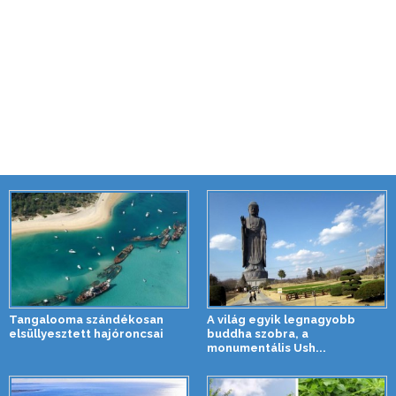
Tangalooma szándékosan
A világ egyik legnagyobb
elsüllyesztett hajóroncsai
buddha szobra, a
monumentális Ush...