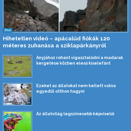
Állat
Hihetetlen videó – apácalúd fiókák 120
méteres zuhanása a sziklapárkányról
Anyjához rohant vigasztalódni a madarak
kergetése közben eleső kiselefánt
Ezeket az állatokat nem kellett volna
egyedül otthon hagyni
Az állatvilág legszínesebb képviselői