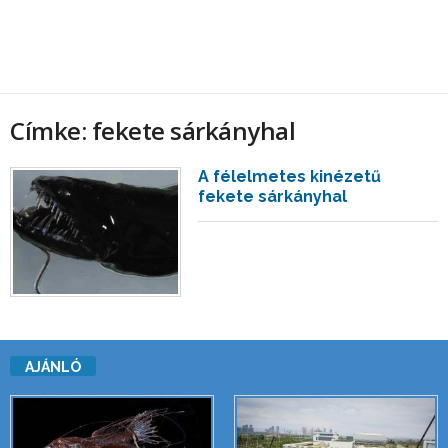
Címke: fekete sárkányhal
A félelmetes kinézetű
fekete sárkányhal
AJÁNLÓ