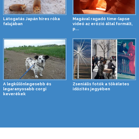
Látogatás Japán híres róka
Magával ragadó time-lapse
falujában
videó az erózió által formált,
p...
A legkülönlegesebb és
Zseniális fotók a tökéletes
legaranyosabb corgi
időzítés jegyében
keverékek