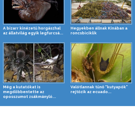
A bizarr kinézetű horgászhal
Hegyekben állnak Kínában a
az állatvilág egyik legfurcsá...
roncsbiciklik
Még a kutatókat is
Valótlannak tűnő “kutyapók”
megdöbbentette az
rejtőzik az ecuado...
oposszumot zsákmányló...