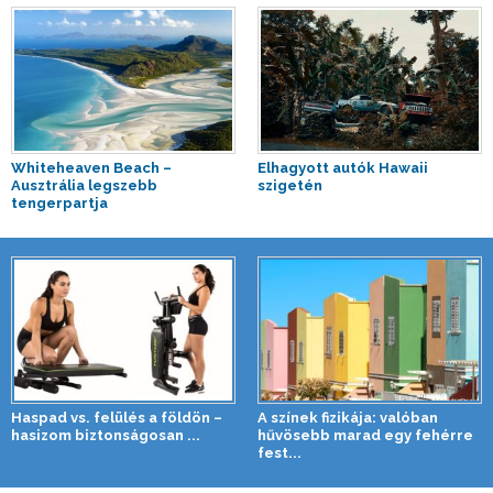
Whiteheaven Beach –
Elhagyott autók Hawaii
Ausztrália legszebb
szigetén
tengerpartja
Haspad vs. felülés a földön –
A színek fizikája: valóban
hasizom biztonságosan ...
hűvösebb marad egy fehérre
fest...