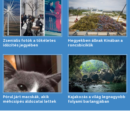
Zseniális fotók a tökéletes
Hegyekben állnak Kínában a
időzítés jegyében
roncsbiciklik
Pórul járt macskák, akik
Kajakozás a világ legnagyobb
méhcsípés áldozatai lettek
folyami barlangjában