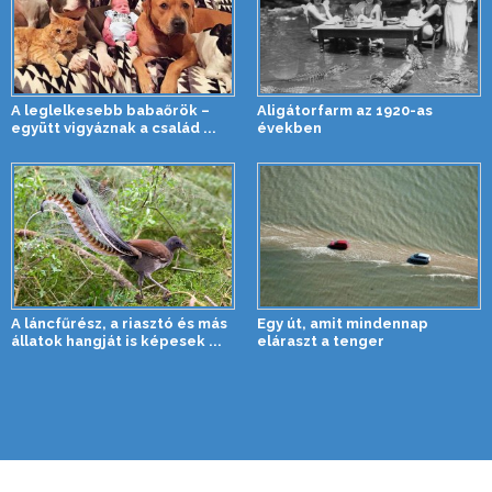
A leglelkesebb babaőrök –
Aligátorfarm az 1920-as
együtt vigyáznak a család ...
években
A láncfűrész, a riasztó és más
Egy út, amit mindennap
állatok hangját is képesek ...
eláraszt a tenger