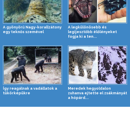
A gyönyörű Nagy-korallzátony
A legkülönösebb és
egy teknős szemével
legijesztőbb élőlényeket
fogja ki a ten...
Így reagálnak a vadállatok a
Meredek hegyoldalon
tükörképükre
zuhanva ejtette el zsákmányát
a hópárd...