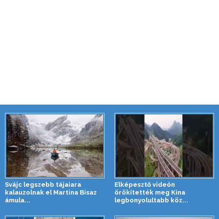
Svájc legszebb tájaiara
Elképesztő videón
kalauzolnak el Martina Bisaz
örökítették meg Kína
ámula...
legbonyolultabb köz...