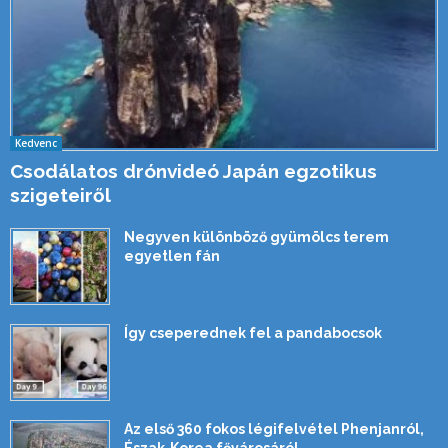
Kedvenc
Csodálatos drónvideó Japán egzotikus
szigeteiről
Negyven különböző gyümölcs terem
egyetlen fán
Így cseperednek fel a pandabocsok
Az első 360 fokos légifelvétel Phenjanról,