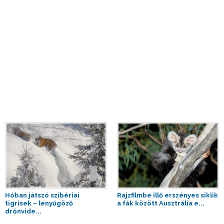
Hóban játszó szibériai
Rajzfilmbe illő erszényes siklik
tigrisek – lenyűgöző
a fák között Ausztrália e...
drónvide...